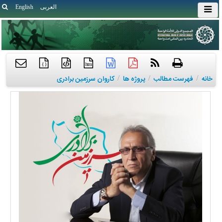
العربی
English
{ }
htm
خانه
/
فهرست مطالب
/
پروژه ها
/
کاروان سرزمین برادری