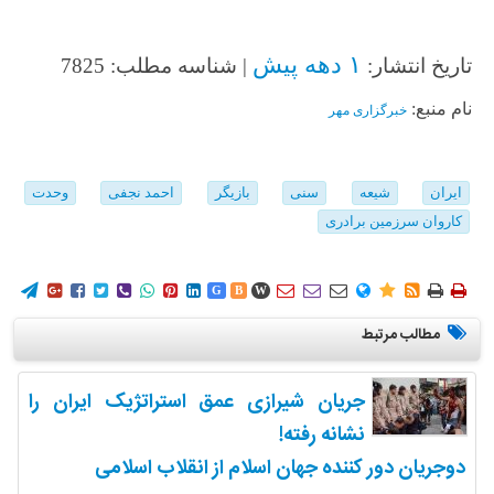
۱ دهه پیش
تاریخ انتشار:
| شناسه مطلب: 7825
نام منبع:
خبرگزاری مهر
ایران
شیعه
سنی
بازیگر
احمد نجفی
وحدت
کاروان سرزمین برادری
















G
B
W
مطالب مرتبط
جریان شیرازی عمق استراتژیک ایران را
نشانه رفته!
دوجریان دور کننده جهان اسلام از انقلاب اسلامی