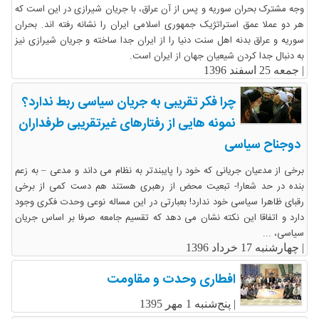
وجه مشترک بحران سوریه و پس از آن عراق، با جریان شیرازی در این است که
هر دو عملا عمق استراتژیک جمهوری اسلامی ایران را نشانه رفته اند. بحران
سوریه و عراق بدنه اهل سنت دنیا را از ایران جدا ساخته و جریان شیرازی نیز
به دنبال جدا کردن شیعیان جهان از ایران است.
|
جمعه 25 اسفند 1396
چرا فکر تقریبی به جریان سیاسی ربط ندارد؟
نمونه هایی از رفتارهای غیرتقریبی طرفداران
دوجناح سیاسی
برخی از مدعیان جریانی که خود را پایبندتر به نظام می داند و مدعی – به زعم
بنده در حد شعار!- تبعیت محض از رهبری هستند هم دست کمی از برخی
رقبای ظاهرا سیاسی خود ندارد! بعبارتی در این مساله نوعی وحدت فکری وجود
دارد و اتفاقا این نکته نشان می دهد که تقسیم جامعه صرفا بر اساس جریان
سیاسی، ...
|
چهارشنبه 17 خرداد 1396
افطاری وحدت و مقاومت
|
پنج‌شنبه 1 مهر 1395