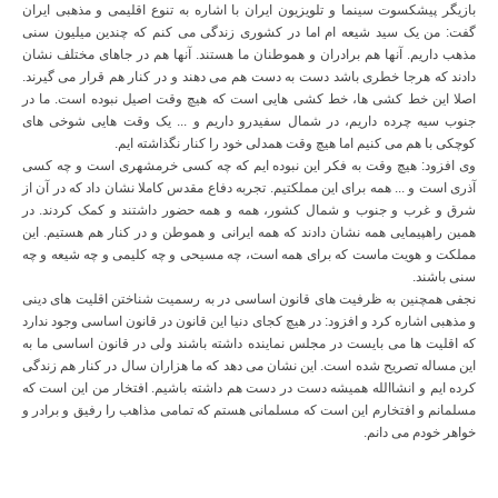
بازیگر پیشکسوت سینما و تلویزیون ایران با اشاره به تنوع اقلیمی و مذهبی ایران
گفت: من یک سید شیعه ام اما در کشوری زندگی می کنم که چندین میلیون سنی
مذهب داریم. آنها هم برادران و هموطنان ما هستند. آنها هم در جاهای مختلف نشان
دادند که هرجا خطری باشد دست به دست هم می دهند و در کنار هم قرار می گیرند.
اصلا این خط کشی ها، خط کشی هایی است که هیچ وقت اصیل نبوده است. ما در
جنوب سیه چرده داریم، در شمال سفیدرو داریم و ... یک وقت هایی شوخی های
کوچکی با هم می کنیم اما هیچ وقت همدلی خود را کنار نگذاشته ایم.
وی افزود: هیچ وقت به فکر این نبوده ایم که چه کسی خرمشهری است و چه کسی
آذری است و ... همه برای این مملکتیم. تجربه دفاع مقدس کاملا نشان داد که در آن از
شرق و غرب و جنوب و شمال کشور، همه و همه حضور داشتند و کمک کردند. در
همین راهپیمایی همه نشان دادند که همه ایرانی و هموطن و در کنار هم هستیم. این
مملکت و هویت ماست که برای همه است، چه مسیحی و چه کلیمی و چه شیعه و چه
سنی باشند.
نجفی همچنین به ظرفیت های قانون اساسی در به رسمیت شناختن اقلیت های دینی
و مذهبی اشاره کرد و افزود: در هیچ کجای دنیا این قانون در قانون اساسی وجود ندارد
که اقلیت ها می بایست در مجلس نماینده داشته باشند ولی در قانون اساسی ما به
این مساله تصریح شده است. این نشان می دهد که ما هزاران سال در کنار هم زندگی
کرده ایم و انشاالله همیشه دست در دست هم داشته باشیم. افتخار من این است که
مسلمانم و افتخارم این است که مسلمانی هستم که تمامی مذاهب را رفیق و برادر و
خواهر خودم می دانم.