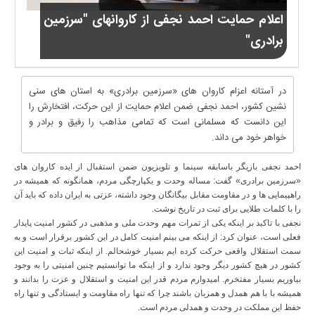
اعلام حمایت احمد نجفی از کاروانهای "سرزمین
برادری"
در آستانه اعزام کاروان های «سرزمین برادری» به استان های سنی
نشین کشور، احمد نجفی ضمن اعلام حمایت از این حرکت، افتخارش را
این دانست که مسلمانی است که تمامی مذاهب را رفیق و برادر و
خواهر خود می داند.
احمد نجفی بازیگر باسابقه سینما و تلویزیون ضمن استقبال از ایده کاروان های
«سرزمین برادری» گفت: مساله وحدت و یکپارچگی مردم، همانگونه که همیشه در
راهپیمایی ها و در مقاومت مقابل بیگانگان وجود داشته، عزتی به ایران داده که باید آن
را با کلمات طلایی برای ثبت در تاریخ نوشت.
نجفی با تاکید بر اینکه یکی از ثمرات مهم وحدت ملی و مذهبی در کشور امنیت پایدار
فعلی است، عنوان کرد: از اینکه می بینم امنیت کامل در این کشور برقرار است و به
سمت استقلال واقعی حرکت کرده ایم بسیار خوشحالم. از اینکه ثبات و امنیت این
کشور در هیچ کشور دیگر وجود ندارد و از اینکه ما توانستیم چنین امنیتی را به وجود
بیاوریم بسیار مفتخرم. امیدوارم مردم قدر این امنیت و استقلال و عزت را بدانند و
همیشه با با هم همدل و همزبان باشند چرا که تنها راه مقاومت و ایستادگی و تنها راه
حفظ این مملکت در وحدت و همدلی مردم است.