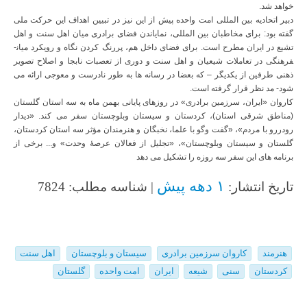
خواهد شد.
دبیر اتحادیه بین المللی امت واحده پیش از این نیز در تبیین اهداف این حرکت ملی
گفته بود: برای مخاطبان بین المللی، نمایاندن فضای برادری میان اهل سنت و اهل
تشیع در ایران مطرح است. برای فضای داخل هم، پررنگ کردن نگاه و رویکرد میان­
فرهنگی در تعاملات شیعیان و اهل سنت و دوری از تعصبات نابجا و اصلاح تصویر
ذهنی طرفین از یکدیگر – که بعضا در رسانه ها به طور نادرست و معوجی ارائه می
شود- مد نظر قرار گرفته است.
کاروان «ایران، سرزمین برادری» در روزهای پایانی بهمن ماه به سه استان گلستان
(مناطق شرقی استان)، کردستان و سیستان وبلوچستان سفر می کند. «دیدار
رودررو با مردم»، «گفت وگو با علما، نخبگان و هنرمندان مؤثر سه استان کردستان،
گلستان و سیستان وبلوچستان»، «تجلیل از فعالان عرصۀ وحدت» و... برخی از
برنامه های این سفر سه روزه را تشکیل می دهد
۱ دهه پیش
تاریخ انتشار:
| شناسه مطلب: 7824
هنرمند
کاروان سرزمین برادری
سیستان و بلوچستان
اهل سنت
کردستان
سنی
شیعه
ایران
امت واحده
گلستان