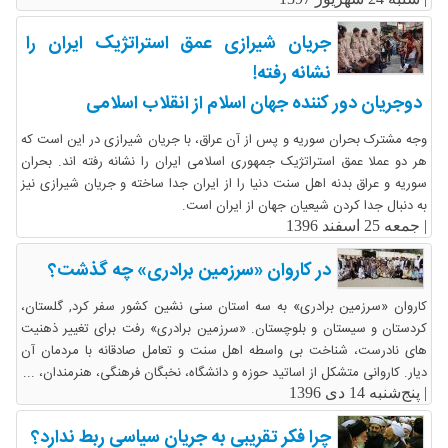
جریان شیرازی عمق استراتژیک ایران را
نشانه رفته!
دوجریان دور کننده جهان اسلام از انقلاب اسلامی
وجه مشترک بحران سوریه و پس از آن عراق، با جریان شیرازی در این است که
هر دو عملا عمق استراتژیک جمهوری اسلامی ایران را نشانه رفته اند. بحران
سوریه و عراق بدنه اهل سنت دنیا را از ایران جدا ساخته و جریان شیرازی نیز
به دنبال جدا کردن شیعیان جهان از ایران است.
|
جمعه 25 اسفند 1396
در کاروان «سرزمین برادری» چه گذشت؟
کاروان «سرزمین برادری» به سه استان سنی نشین کشور سفر کرد, گلستان،
کردستان و سیستان و بلوچستان. «سرزمین برادری» رفت برای تغییر ذهنیت
های نادرست، شناخت بی واسطه اهل سنت و تعامل صادقانه با مردمان آن
دیار. کاروانی متشکل از اساتید حوزه و دانشگاه، نخبگان فرهنگی، هنرمندان، ...
|
پنج‌شنبه 14 دی 1396
چرا فکر تقریبی به جریان سیاسی ربط ندارد؟