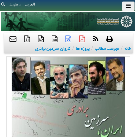
العربی
English
{ }
htm
خانه
/
فهرست مطالب
/
پروژه ها
/
کاروان سرزمین برادری