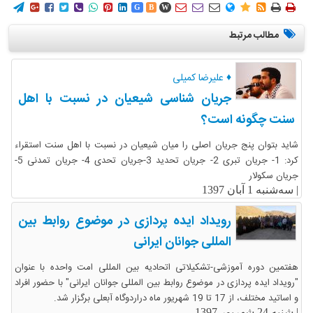
















G
B
W
مطالب مرتبط
♦ علیرضا کمیلی
جریان شناسی شیعیان در نسبت با اهل
سنت چگونه است؟
شاید بتوان پنج جریان اصلی را میان شیعیان در نسبت با اهل سنت استقراء
کرد: 1- جریان تبری 2- جریان تحدید 3-جریان تحدی 4- جریان تمدنی 5-
جریان سکولار
|
سه‌شنبه 1 آبان 1397
رویداد ایده پردازی در موضوع روابط بین
المللی جوانان ایرانی
هفتمین دوره آموزشی-تشکیلاتی اتحادیه بین المللی امت واحده با عنوان
"رویداد ایده پردازی در موضوع روابط بین المللی جوانان ایرانی" با حضور افراد
و اساتید مختلف، از 17 تا 19 شهریور ماه دراردوگاه آبعلی برگزار شد.
|
شنبه 24 شهریور 1397