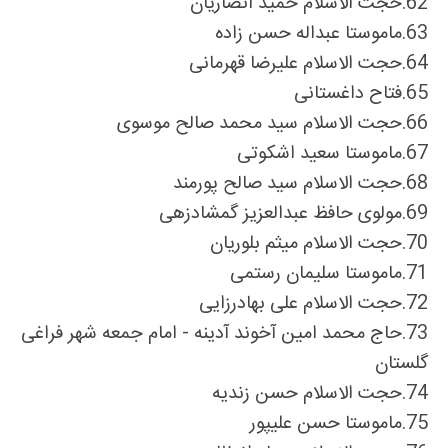
62.
حجت الاسلام حمید انصاریان
63.
ماموستا عبداله حسن زاده
64.
حجت الاسلام علیرضا قهرمانی
65.
فتاح داغستانی
66.
حجت الاسلام سید محمد صالح موسوی
67.
ماموستا سعید اشکوتى
68.
حجت الاسلام سید صالح پورمند
69.
مولوی حافظ عبدالعزیز گمشادزهی
70.
حجت الاسلام میثم بلوریان
71.
ماموستا سلیمان رستمى
72.
حجت الاسلام علی بهادرزایی
73.
حاج محمد امین آخوند آدینه - امام جمعه شهر فراغی
گلستان
74.
حجت الاسلام حسن زندیه
75.
ماموستا حسن علیپور