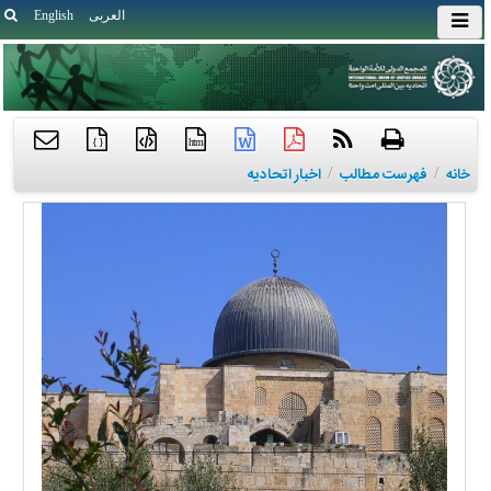
العربی
English
{ }
htm
خانه
/
فهرست مطالب
/
اخبار اتحادیه