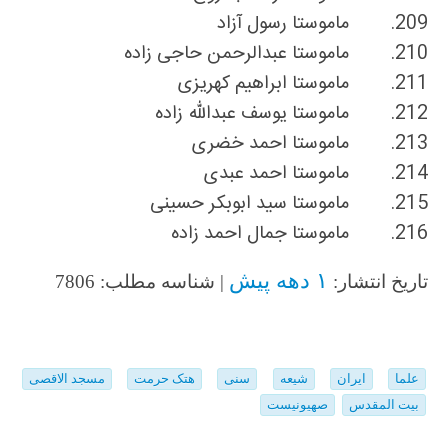
209.
ماموستا رسول آزاد
210.
ماموستا عبدالرحمن حاجی زاده
211.
ماموستا ابراهیم کهریزی
212.
ماموستا یوسف عبدالله زاده
213.
ماموستا احمد خضرى
214.
ماموستا احمد عبدى
215.
ماموستا سید ابوبکر حسینى
216.
ماموستا جمال احمد زاده
۱ دهه پیش
تاریخ انتشار:
| شناسه مطلب: 7806
علما
ایران
شیعه
سنی
هتک حرمت
مسجد الاقصی
بیت المقدس
صهیونیست