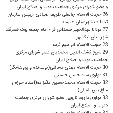
و عضو شورای مرکزی جماعت دعوت و اصلاح ایران
26.
حجت الاسلام جانعلی ظریف صیادی -رییس سازمان
تبلیغات شهرستان هیرمند
27.
مولانا عبدالخبیر صمدانی فر - امام جمعه بوک قصرقند
شهرستان نیکشهر
28.
حجت الاسلام ابراهیم گزمه
29.
شیخ کشف الدین محمدیان عضو شورای مرکزی
جماعت دعوت و اصلاح ایران
30.
حجت الاسلام مهدی مسائلی(نویسنده و پژوهشگر)
31.
مولوی سید حسن حسینی
32.
حجت الاسلام محمدحسین ملکزاده(استاد حوزه و
مبلغ بین المللی)
33.
مولوی داوود نارویی عضو شورای مرکزی جماعت
دعوت و اصلاح ایران
34.
حجت الاسلام حامد احدی