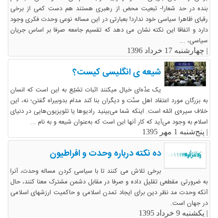
بنده در حد شعار!- تبعیت محض از رهبری هستند هم دست کمی از برخی
رقبای ظاهرا سیاسی خود ندارد! بعبارتی در این مساله نوعی وحدت فکری وجود
دارد و اتفاقا این نکته نشان می دهد که تقسیم جامعه صرفا بر اساس جریان
سیاسی، ...
|
چهارشنبه 17 خرداد 1396
شیعه ی انگلیسی کیست؟
یک عدّه‌ای خیال میکنند اثبات تشیّع به این است که انسان
به بزرگان مورد اعتقاد اهل سنّت و دیگران بنا کند مدام بدوبیراه گفتن؛ نه، این
خلاف سیره‌ی ائمّه است. اینکه شما می‌بینید رادیوها یا تلویزیون‌هایی در دنیای
اسلام به وجود می‌آید که کار آنها این است که به‌عنوان شیعه و به نام ...
|
پنج‌شنبه 1 مهر 1395
ده نکته درباره وحدت و افراطیون
برخی تلاش می کنند تا با سیاسی کردن مساله وحدت، آنرا
به ضرورتی مقطعی تقلیل داده و صرفا در مقابل دشمن مشترک معنا کنند، حال
آنکه وحدت مد نظر دین برای ایجاد تمدن اسلامی و حاکمیت ارزشهای اسلامی
در جهان است.
|
یکشنبه 9 خرداد 1395