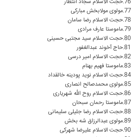
76.
حجت الاسلام سجاد انتظار
77.
مولوی مولابخش مبارکی
78.
حجت الاسلام رضا سامان
79.
ماموستا عارف مرادی
80.
حجت الاسلام سید مجتبی حسینی
81.
حاج آخوند عبدالغفور
82.
حجت الاسلام امیر درسی
83.
ماموستا فهیم بهنام
84.
حجت الاسلام نوید پودینه خالقداد
85.
مولوی محمدصالح انصاری
86.
حجت الاسلام روح الله شهریاری
87.
ماموستا رحمان سبحان
88.
حجت الاسلام رضا جلیلی سلیمانی
89.
مولوی عبدالرزاق شه بخش
90.
حجت الاسلام علیرضا شهرکی