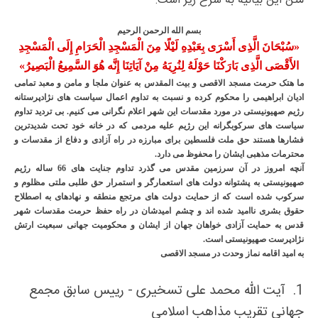
متن این بیانیه به شرح زیر است:
بسم الله الرحمن الرحیم
«سُبْحَانَ الَّذِی أَسْرَى بِعَبْدِهِ لَیْلًا مِنَ الْمَسْجِدِ الْحَرَامِ إِلَى الْمَسْجِدِ
الأَقْصَى الَّذِی بَارَکْنَا حَوْلَهُ لِنُرِیَهُ مِنْ آیَاتِنَا إِنَّه هُوَ السَّمِیعُ الْبَصِیرُ»
ما هتک حرمت مسجد الاقصی و بیت المقدس به عنوان ملجا و مامن و معبد تمامی
ادیان ابراهیمی را محکوم کرده و نسبت به تداوم اعمال سیاست های نژادپرستانه
رژیم صهیونیستی در مورد مقدسات این شهر اعلام نگرانی می کنیم. بی تردید تداوم
سیاست های سرکوبگرانه این رژیم علیه مردمی که در خانه خود تحت شدیدترین
فشارها هستند حق ملت فلسطین برای مبارزه در راه آزادی و دفاع از مقدسات و
محترمات مذهبی ایشان را محفوظ می دارد.
آنچه امروز در آن سرزمین مقدس می گذرد تداوم جنایت های 66 ساله رژیم
صهیونیستی به پشتوانه دولت های استعمارگر و استمرار حق طلبی ملتی مظلوم و
سرکوب شده است که از حمایت دولت های مرتجع منطقه و نهادهای به اصطلاح
حقوق بشری ناامید شده اند و چشم امیدشان در راه حفظ حرمت مقدسات شهر
قدس به حمایت آزادی خواهان جهان از ایشان و محکومیت جهانی سبعیت ارتش
نژادپرست صهیونیستی است.
به امید اقامه نماز وحدت در مسجد الاقصی
1.
آیت الله محمد علی تسخیری - رییس سابق مجمع
جهانی تقریب مذاهب اسلامی