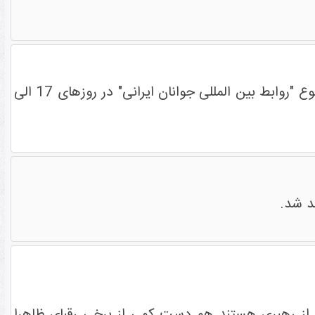
اتحادیه بین المللی امت واحده اعلام کرد هفتمین دوره آموزشی ویژه خود را با برگزاری رویداد ایده پردازی در موضوع "روابط بین المللی جوانان ایرانی" در روزهای 17 الی
ض از رهبری هستند هم دست کمی از برخی رقبای ظاهرا