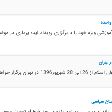
واحده
 تهران
ران برگزار خواهد شد.
جناح سیاسی
 می داند و مدعی – به زعم بنده در حد شعار!- تبعیت مح