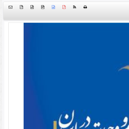
{ }
htm