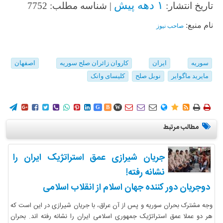
۱ دهه پیش
تاریخ انتشار:
| شناسه مطلب: 7752
نام منبع:
صاحب نیوز
سوریه
ایران
کاروان زائران صلح سوریه
اصفهان
مایرید ماگوایر
نوبل صلح
کلیسای وانک
















G
B
W
مطالب مرتبط
جریان شیرازی عمق استراتژیک ایران را
نشانه رفته!
دوجریان دور کننده جهان اسلام از انقلاب اسلامی
وجه مشترک بحران سوریه و پس از آن عراق، با جریان شیرازی در این است که
هر دو عملا عمق استراتژیک جمهوری اسلامی ایران را نشانه رفته اند. بحران