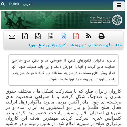
العربی
English
{ }
htm
خانه
/
فهرست مطالب
/
پروژه ها
/
کاروان زائران صلح سوریه
مایرید ماگوایر: کشورهای غربی از شورشی ها و یاغی های خارجی
حمایت مالی کردند و آنها را آموزش دادند و این باید متوقف شود. آنها
که از روش های مسلحانه در سوریه استفاده می کنند تا دولت سوریه را
پایین بیاورند، این روند باید فورا متوقف شود.
کاروان زائران صلح که با مشارکت تشکل های مختلف حقوق
بشری و ضدجنگ شکل گرفته و با همراهی شخصیت های
برجسته ای چون مادر اگنس مریم، مایرید ماگوایر (اهل ایرلند،
فعال صلح طلب) و پدر دیو اسمیتروز به ایران آمده و در
شهرهای اصفهان، قم و سپس پایتخت حضور پیدا کرده و در
کنفرانس خبری شرکت کردند. مهمترین هدف این کاروان
برقراری صلح در سوریه اعلام شد. در همین زمینه و در حاشیه