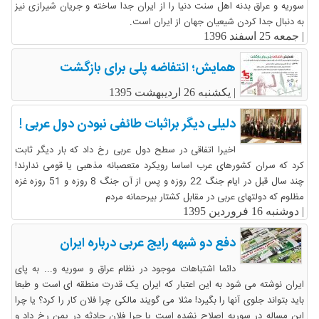
سوریه و عراق بدنه اهل سنت دنیا را از ایران جدا ساخته و جریان شیرازی نیز
به دنبال جدا کردن شیعیان جهان از ایران است.
|
جمعه 25 اسفند 1396
همایش؛ انتفاضه پلی برای بازگشت
|
یکشنبه 26 اردیبهشت 1395
دلیلی دیگر براثبات طائفی نبودن دول عربی !
اخیرا اتفاقی در سطح دول عربی رخ داد که بار دیگر ثابت
کرد که سران کشورهای عرب اساسا رویکرد متعصبانه مذهبی یا قومی ندارند!
چند سال قبل در ایام جنگ 22 روزه و پس از آن جنگ 8 روزه و 51 روزه غزه
مظلوم که دولتهای عربی در مقابل کشتار بیرحمانه مردم
|
دوشنبه 16 فروردین 1395
دفع دو شبهه رایج عربی درباره ایران
دائما اشتباهات موجود در نظام عراق و سوریه و... به پای
ایران نوشته می شود به این اعتبار که ایران یک قدرت منطقه ای است و طبعا
باید بتواند جلوی آنها را بگیرد! مثلا می گویند مالکی چرا فلان کار را کرد؟ یا چرا
این مساله در سوریه اصلاح نشده است یا چرا فلان حادثه در یمن رخ داد و