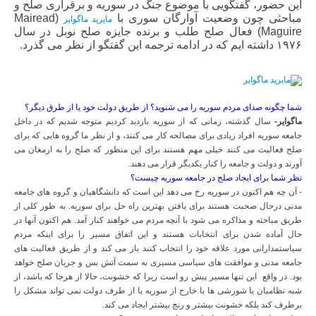
این حضور، گفتگویی با موضوع جنگ در سوریه و برقراری صلح و
مباحثی چون وضعیت آوارگان سوری با
(Mairead
مایرید ماگوایر
Maguire) فعال صلح طلب و برنده جایزه صلح نوبل در سال
۱۹۷۶ داشته ایم که در ادامه ترجمه این گفتگو از نظر می گذرد.
شما چگونه صدای مردم سوریه را می شنوید؟ از طریق دولت خود یا از طرق دیگر؟
ماگوایر-
سال گذشته، زمانی که از سوریه بازدید کردیم متوجه شدیم که در داخل
جامعه سوریه افراد زیادی برای مصالحه کار می کنند، و از نظر ما گروه هایی که برای
صلح فعالیت می کنند خیلی مهم هستند برای این منظور که صلح را به ارمغان می
آورند و دولت و جامعه را کنار یکدیگر قرار می دهند.
نظر شما برای ایجاد صلح در جامعه سوریه چیست؟
- آن چه هم اکنون در سوریه رخ می دهد این است که دانشگاهیان و گروه های جامعه
مدنی درحال صحبت هستند برای یافتن بهترین راه حل برای سوریه. به طور کلی از
طریق مباحثه و مذاکره می شود با آنچه مردم می خواهند کنار آمد. هم اکنون آنها در
حال آماده شدن برای انتخابات هستند و این اتفاق مسیر را برای اینکه مردم
سیاستمدارانی مورد علاقه خود را انتخاب کنند باز می کند و از طریق فعالیت های
جامعه مدنی و موافقت های سیاسی مسیری به سمت آتش بس و جریان صلح خواهد
بود. در واقع این تنها مسیر پیش رو است زیرا که خشونت، حالا از هرجا که باشد، از
شبه نظامیان یا شورشی ها یا خارج از سوریه یا از طرف دولت نمی تواند مشکل را
برطرف کند بلکه خشونت بیشتر و رنج بیشتر ایجاد می کند.