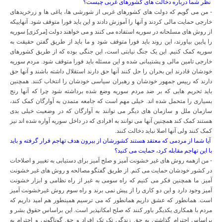
نظر شما درباره دخالت های کشورهای غربی چیست؟
- من می گویم که دولت های کشورهای غربی از شورشی ها، یاغی ها و زرخریدهای
خارجی حمایت مالی کردند و آنها را آموزش دادند و این باید فورا متوقف شود. آنهاییکه
از روش های مسلحانه در سوریه استفاده می کنند و می خواهند دولت [مرکزی] سوریه
را پایین بیاورند، این روند باید فورا متوقف شود و ما باید از طریق گفتن حقیقت به
سوریه کمک کنیم. این یک جنگ نیابتی است، این جنگی بوده که از طریق کشورهای
خارجی تامین مالی و پشتیبانی شده و این مسئله باید فورا متوقف شود. مردم سوریه
خودشان قادرند این بحران را حل کنند آنها حق دارند استقلال داشته باشند و آنها حق
دارند که رییس جمهور خودشان و رهبران سیاسی خودشان را انتخاب کنند. همچنین
باید تحریم هایی که بر ضد مردم سوریه وضع شده برداشته شود چرا که آنها رنج
بسیاری را متحمل شده اند. خیلی مهم است که جامعه متمدن به آوارگان کمک کند،
سازمان ملل و سازمان های دیگر می توانند به آوارگان که در وضعیت خیلی بدی
هستند کمک کند همچنین آنها می توانند به افرادی که در داخل سوریه آواره شده اند نیز
کمک کنند ولی آنها اصلا نباید دخالت کنند.
آیا شما از مردمی که معتقد هستند کشورشان از بیرون هدف تهاجم قرار گرفته و باید
با این تهاجم مقابله کرد، حمایت می کنید؟
- من ازهمه روش های غیر خشونت آمیز و صلح آمیز برای دستیابی به تغییر و اصلاحات
در کشور خودشان حمایت می کنم. از طریق گفتگو مصالحه و روش های غیر خشونت
آمیز. ما همچنین فکر می کنیم که راه سومی به غیر از راه نظامی و ابزار خشونت
آمیز وجود دارد و این دو کاری را از پیش نمی برند و راه سوم روش غیرخشونت آمیز
است. همانطور که عشق داریم همانطور که می ترسیم همینطور هم امید داریم که
مردم با همکاری یکدیگر باور کنند که صلح امکانپذیر است. این براساس حقوق بشر و
براساس احترام گذاشتن به حق زندگی تک تک افراد و حق گوناگونی و احترام به