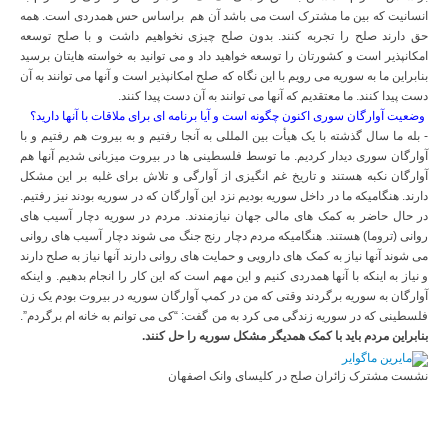
انسانیت که بین ما مشترک است می باشد آن هم براساس حس همدردی است. همه
حق دارند صلح را تجربه کنند. بدون صلح چیزی نخواهیم داشت و با صلح توسعه
امکانپذیر است و کشورتان را توسعه خواهید داد و می توانید به خواسته هایتان برسید
بنابراین ما به سوریه می رویم با این نگاه که صلح امکانپذیر است و آنها می توانند به آن
دست پیدا کنند. ما معتقدیم که آنها می توانند به آن دست پیدا کنند.
وضعیت آوارگان سوری اکنون چگونه است و آیا برنامه ای برای ملاقات با آنها دارید؟
- بله ما سال گذشته با یک هیأت بین المللی به آنجا رفتیم و به بیروت هم رفتیم و با
آوارگان سوری دیدار کردیم. ما توسط فلسطینی ها در بیروت میزبانی شدیم آنها هم
آوارگان نکبه هستند و تاریخ غم انگیزی از آوارگی و تلاش برای غلبه بر این مشکل
دارند. هنگامیکه ما در داخل سوریه بودیم نزد این آوارگان که در سوریه بودند نیز رفتیم.
در حال حاضر به کمک های مالی جهان نیازمندند. مردم در سوریه دچار آسیب های
روانی (تروما) هستند. هنگامیکه مردم دچار رنج جنگ می شوند دچار آسیب های روانی
می شوند آنها نیاز به کمک های دارویی و حمایت های روانی دارند آنها نیاز به صلح دارند
و نیاز به اینکه با آنها همدردی کنیم و این مهم است که این کار را انجام بدهیم. و اینکه
آوارگان به سوریه برگردند وقتی که من در کمپ آوارگان سوریه در بیروت بودم یک زن
فلسطینی که در سوریه زندگی می کرد به من گفت: “کی می توانم به خانه ام برگردم”.
بنابراین مردم باید با کمک همدیگر مشکل سوریه را حل کنند.
نشست مشترک زائران صلح در کلیسای وانک اصفهان