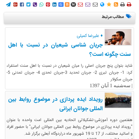
















G
B
W
مطالب مرتبط
♦ علیرضا کمیلی
جریان شناسی شیعیان در نسبت با اهل
سنت چگونه است؟
شاید بتوان پنج جریان اصلی را میان شیعیان در نسبت با اهل سنت استقراء
کرد: 1- جریان تبری 2- جریان تحدید 3-جریان تحدی 4- جریان تمدنی 5-
جریان سکولار
|
سه‌شنبه 1 آبان 1397
رویداد ایده پردازی در موضوع روابط بین
المللی جوانان ایرانی
هفتمین دوره آموزشی-تشکیلاتی اتحادیه بین المللی امت واحده با عنوان
"رویداد ایده پردازی در موضوع روابط بین المللی جوانان ایرانی" با حضور افراد
و اساتید مختلف، از 17 تا 19 شهریور ماه دراردوگاه آبعلی برگزار شد.