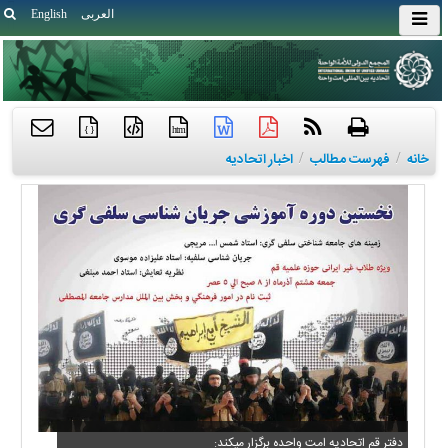
العربی
English
{ }
htm
خانه
/
فهرست مطالب
/
اخبار اتحادیه
دفتر قم اتحادیه امت واحده برگزار میکند: