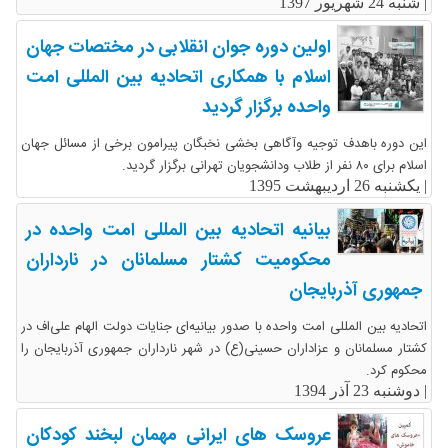
|
شنبه 24 شهریور 1397
اولین دوره جوان انقلابی در مختصات جهان
اسلام با همکاری اتحادیه بین المللی امت
واحده برگزار گردید
این دوره باهدف توجیه وآگاهی بخشی نخبگان پیرامون برخی از مسائل جهان
اسلام برای ۸۰ نفر از طلاب ودانشجویان تهرانی برگزار گردید.
|
یکشنبه 26 اردیبهشت 1395
بیانیه اتحادیه بین المللی امت واحده در
محکومیت کشتار مسلمانان در نارداران
جمهوری آذربایجان
اتحادیه بین المللی امت واحده با صدور بیانیه‌ای جنایات دولت الهام علی‌اف در
کشتار مسلمانان و عزاداران حسینی(ع) در شهر نارداران جمهوری آذربایجان را
محکوم کرد.
|
دوشنبه 23 آذر 1394
عروسک های ایرانی مهمان لبخند کودکان