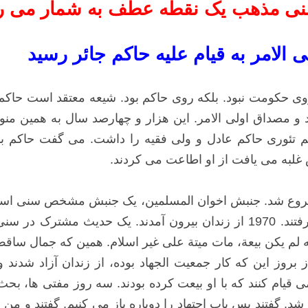
سنی مذهب یک نقطه عطف به شمار می ر
 الامر به قیام علیه حاکم جائر رسید
 روی حکومت نبود. بلکه روی حاکم بود. شیعه معتقد است حاکم
مصداق اولی الامر. این هزار و چهارصد سال به همین منوال
 تئوری حاکم عادل و ولی فقیه را داشت. می گفت حاکم بای
لبه می یافت از او اطاعت می کردند.
دلیل اتهامی که بر ترور ناصر به این ها زده شد، به زندان رفتند. 1970 از زندا
لم یکن بیعة، مات میتة علی غیر اسلام. همین که جمال ساقط
ز بروز این که کار جمعیت الجهاد بوده، از زندان آزاد شدند و 
یام کنند که با او بیعت کرده بودند. سه روز مفتی ها، بحث عل
. گفتند پس باب اجتهاد را دوباره باز می کنیم. گفتند و من ل