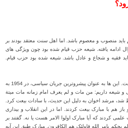
ود؟
 باید منصوب و معصوم باشد. اما اهل سنت معتقد بودند بر
 ادامه یافته. شیعه حزب قیام شده بود چون ویژگی های
د فقیه و شجاع و عادل باشد. شیعه شده بود حزب قیام.
در بیداری اسلامی، اولین تحول فکری در این زمینه دقیقا شروع شد. جنبش اخوان المسلمین، یک جنبش مشخص سنی است. این ها به عنوان پیشروترین جریان سیاسی، در 1954 به
ن بیرون آمدند. یک حدیث مشترک در سنی و شیعه داریم: من مات و لم یعرف امام زمانه مات میتة
 شد، مرشد اخوان به دلیل این حدیث، با سادات بیعت کرد.
باز هم با مبارک بیعت کردند. اما در این انقلاب و بیداری
می کردند که آیا مبارک اولوا الامر هست یا نه. گفتند بر
م یحکم بامر الله فاولئک هم الکافرون. مبارک طبق این آیه