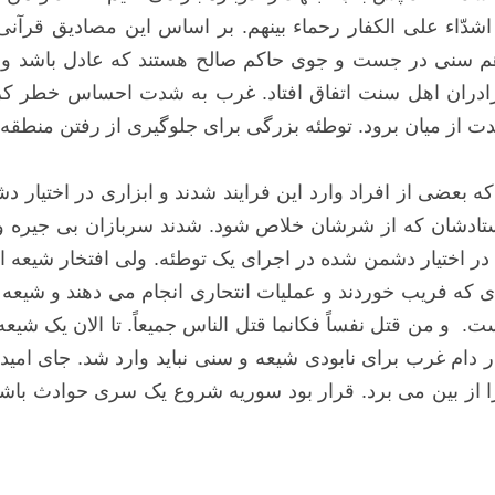
ّاء علی الکفار رحماء بینهم. بر اساس این مصادیق قرآنی، مب
هم سنی در جست و جوی حاکم صالح هستند که عادل باشد و یح
ن برادران اهل سنت اتفاق افتاد. غرب به شدت احساس خطر ک
دت از میان برود. توطئه بزرگی برای جلوگیری از رفتن منطقه 
که بعضی از افراد وارد این فرایند شدند و ابزاری در اختیار
ستادشان که از شرشان خلاص شود. شدند سربازان بی جیره و 
در اختیار دشمن شده در اجرای یک توطئه. ولی افتخار شیعه 
ادی که فریب خوردند و عملیات انتحاری انجام می دهند و شیعه
و من قتل نفساً فکانما قتل الناس جمیعاً. تا الان یک شیعه 
 غرب برای نابودی شیعه و سنی نباید وارد شد. جای امیدی 
را از بین می برد. قرار بود سوریه شروع یک سری حوادث باشد