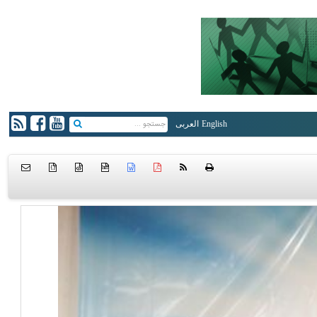
English
العربی
{ }
htm