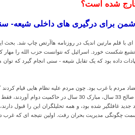
 خارج شده است؟
شمن برای درگیری های داخلی شیعه- سن
 مقاله ای با قلم مارتین اندیک در روزنامه هاآرتص چاپ شد. بح
و تشیع شکست خورد. اسرائیل که نتوانست حزب الله را مهار کند
هادات داده بود که یک تقابل شیعه - سنی انجام گیرد که توان ه
اد مردم با غرب بود. چون مردم علیه نظام هایی قیام کردند
مدیون غرب بود. بن علی 23 سال، قذافی 43 سال، عبدالله صالح 33 
د جدید غافلگیر شده بود، و همه تحلیلگران این را قبول دا
ت چگونگی مدیریت بحران رفت. اولین نتیجه ای که غرب دنبا