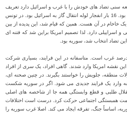
معه سنی تضاد های خودش را با غرب و اسرائیل دارد تعریف
می کند. در مصر، همین که نظم مبارک تضعیف شد، رفتار عمومی به سمت حمله به سفارت اسرائیل بود. حمله به ایلات بود. 16 بار انفجار لوله انتقال گاز به اسرائیل بود. در تونس
 خاخام در آن هست. همین که قیام شد، این پدیده از بین
و اسراییلی دارد. لذا تصمیم امریکا براین شد که فتنه ای
این تضاد انتخاب شد، سوریه بود.
 مذهبی می بینید، تولید صد درصد غرب است. متاسفانه در این فرایند، بسیاری شرکت
ن نقشه امریکا وارد شدند. گاهی افراد، یک سری از افراد
ولات منطقه، جلویش را خواستند بگیرند. در چنین صحنه ای،
طقه وارد یک فرایند جدیدی می شود. اگر در سوریه شکست
تقلال طلبی و قطع وابستگی همه جا از شاخصه های اصلی
 سمت همبستگی اجتماعی حرکت کرد. درست است اختلافات
ه، اساساً جنگ، تفرقه ایجاد می کند. اصلا غرب سوریه را