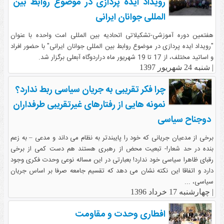
رویداد ایده پردازی در موضوع روابط بین
المللی جوانان ایرانی
هفتمین دوره آموزشی-تشکیلاتی اتحادیه بین المللی امت واحده با عنوان
"رویداد ایده پردازی در موضوع روابط بین المللی جوانان ایرانی" با حضور افراد
و اساتید مختلف، از 17 تا 19 شهریور ماه دراردوگاه آبعلی برگزار شد.
|
شنبه 24 شهریور 1397
چرا فکر تقریبی به جریان سیاسی ربط ندارد؟
نمونه هایی از رفتارهای غیرتقریبی طرفداران
دوجناح سیاسی
برخی از مدعیان جریانی که خود را پایبندتر به نظام می داند و مدعی – به زعم
بنده در حد شعار!- تبعیت محض از رهبری هستند هم دست کمی از برخی
رقبای ظاهرا سیاسی خود ندارد! بعبارتی در این مساله نوعی وحدت فکری وجود
دارد و اتفاقا این نکته نشان می دهد که تقسیم جامعه صرفا بر اساس جریان
سیاسی، ...
|
چهارشنبه 17 خرداد 1396
افطاری وحدت و مقاومت