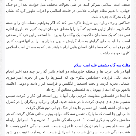
ضعف امت اسلامی تمرکز کنند. در طی تحولات مختلف مثل حوادث بعد از دو جنگ
جهانی، با تغییر نظام جهانی، علائمی در جامعه اسلامی و اعراب ظهور کرد که نشان
از یک تحرکات جدید داشت.
«ماکس وبر» درباره این شرایط تاکید می کند که اگر بخواهیم مسلمانان را وابسته
نگه داریم، ناچار از این هستیم که آنها را با منطق خودمان تربیت کنیم. خداباوری اجازه
نمی دهد که یک مسلمان حاکمیت یک بیگانه را بپذیرد. لذا استعمار این فرد کار سختی
است. ما باید به جای گرایش به خدا، گرایش به پول و بازار و... را در آنها تقویت کنیم.
آن موقع است که مسلمانان انسان هایی آرام خواهند شد که به مسائل امت اسلامی
کاری نخواهند داشت.
مثلث سه گانه دشمنی علیه امت اسلام
آنها در باب عرب ها و منطقه خاورمیانه دو اقدام تاثیر گذار در چند دهه اخیر انجام
دادند. یکی قرارداد «سایکس پیکو» بود که کشورها را پس از تجزیه امپراطوری
عثمانی تجزیه کردند و تحت استعمار انگلیس و فرانسه قرار دادند و دومی اعلامیه
بالفور بود که انتقال یهودیان به فلسطین مطابق آن رخ داد.
ما ابتدا در فلسطین مقاومت کردیم، ولی آنها با زور اسلحه این کار را کردند. سپس
تقسیم بندی های جدیدی کردند، تا در نقشه جدید، ایران و ترکیه و دیگران را در کنترل
خودشان داشته باشند. این تقسیم ها بعد از جنگ جهانی دوم شکل گرفت.
جالب این جا است که ما با یک دشمن سه گانه مواجه بودیم. مثلثی شکل گرفت که هر
ضلعش متکی به دیگری است. 1- عقب ماندگی علمی. 2- تجزیه و 3- اسرائیل. رابطه
این سه ضلع بسیار با هم نزدیک است. تا تجزیه هست، عقب ماندگی علمی هست. تا
عقب ماندگی هست، اسرائیل هست و تا اسرائیل هست، تجزیه امت تقویت می شود