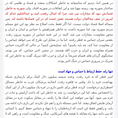
در همین اثنا، دیدیم که متاسفانه به خاطر اشکالات متعدد و فساد و ظلمی که در
ساختار سوریه بود، زمینه مهیا شد و این اتفاقات در سوریه افتاد، ولی
سوریه به خاطر
فسادش نبود که مجازات می شد. چرا که امثال رفعت اسد و عبدالحلیم خدام که
امروز در صف مخالفان دولت هستند نقش عمده ای در این فسادها داشته اند
. پس
مساله اصلا فساد دولت نیست. لذا اگر فقط بحث اصلاح مد نظر بود این حق مسلم
مردم سوریه بود، اما سوریه داشت به خاطر همراهیش با حماس و لبنان و ایران و
محور مقاومت، مجازات می شد. البته در این فتنه حماس از سوریه بیرون رفت.
بعضی سران حماس به قطر رفتند. اما ما در مقابل این طرح که می خواهد حماس را
از مقاومت جدا کند، چه باید بکنیم؟ باید تسلیحش کنیم؟ در حالی که اکثریت حماس
همراه مقاومت و ایران و حزب الله هستند. در جشن اخیر حماس، که من بودم،
سخنگوی گردان های قسام صریحاً به ایران و حزب الله تبریک گفت به خاطر این که
شریک در پیروزی حماس در جنگ اخیر بودند.
تنها راه، حفظ ارتباط با حماس و جهاد است
امیر قطر که به غزه رفت، وعده سیصد میلیون دلار کمک برای بازسازی شبکه
بهداشت غزه را داد. وقتی به قاهره رفت، اتحادیه پزشکان عرب به خاطر مسائل
اضطراری درخواست کردند قطر برای تامین دارو در غزه یک میلیون دلار از این کمک
را اختصاص بدهد. اما این درخواست رد شد. به خاطر این که باعث آرامش و ثبات در
غزه می شود. آنها می خواهند این کمک ها را بکنند، در مقابل سکوت غزه در مقابل
آرمان هایش اتفاق بیفتد. لذا حتی مسئله دارو را هم حل نکردند. این بازی دارد ادامه می
یابد، و راهش فقط این است که ارتباطمان را با جهاد و حماس حفظ کنیم. با کسانی
که می دانند تنها راه مقابله با نقشه های آمریکایی، جنگ و مقاومت است و راهی که تا