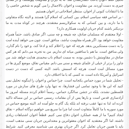
چیزی به دست آوردند. من مقاومت و اخوان بالاجمال را می گویم نه شخص خاصی را.
ما با انتقادات کنونی از اخوان، منتظر اصلاحاتی در اخوان هستیم.
- بر اساس فقه سیاسی اسلام، بین کسانی که اسلام گرا هستند و البته نگاه متفاوتی
با ما دارند، و بین کسانی که به سکولاریسم معتقدند، هرچند در کوتاه مدت به ما
نزدیکتر باشند کدام جریان اولویت همکاری دارد؟
- اولا معتقدم که مسلمان صادق، چه شیعه و چه سنی، اگر صادق باشد، حتماً همراه
مقاومت خواهد بود. اگر همراه مقاومت نباشد، منافق است. چون می خواهد آینده امت
را به دست مستکبرین بدهد. هرچه که خود را اعلام کند و ادعا کند، و خود را نام گذارد،
ولی منافق است. ما هم با منافقین میانه ای نداریم. من به تجربه می دانم که هر کس
صادق در مقاومتش با دشمن بوده، به سمت اسلام ناب محمدی هدایت خواهد شد. من
چاوز را برتر از خیلی از علمای شیعه و سنی می دانم. مقیاس نفاق، موضع گیری ها در
مورد مسائل امت است. هرچه که اسمش باشد. البته کسی که دست در دست
اسرائیل و آمریکا داده است. نه کسی که با ما اختلاف دارد.
- تحلیل شما در مورد حماس یکجانبه است. چرا حماس و اخوان را اینگونه تحلیل نمی
کنید که این ها با وجود تمامی این فشارها، نه تنها وارد طرح های سازش در مورد
فلسطین نشدند، بلکه در جشن سالگرد حماس، رسماً اعلام کردند مسئله امروز ما
آزادسازی قدس است و بارها پس از آن مقامات رسمی حماس بر این مساله تاکید
کرده اند لذا نه تنها عقب نرفته اند بلکه یک گام به جلو آمده اند. البته موضع حماس در
مورد سوریه با ما کاملاً متفاوت است اما چرا ما سریع می خواهیم دوگانه اسلام – نفاق
ایجاد کنیم؟ ما از همه عملکرد اخوان دفاع نمی کنیم. قطعاً اخوان اشتباهات زیادی
داشته. اما اگر معتقدید که اخوان معقولترین و معتدلترین جریان سنی مذهب است،
باید با همین جریان تعامل کرد. اگر جریان بهتری می شناسید معرفی کنید. شرایط