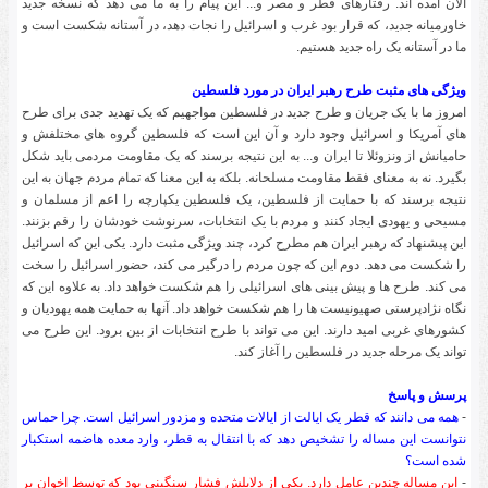
الان آمده اند. رفتارهای قطر و مصر و... این پیام را به ما می دهد که نسخه جدید
خاورمیانه جدید، که قرار بود غرب و اسرائیل را نجات دهد، در آستانه شکست است و
ما در آستانه یک راه جدید هستیم.
ویژگی های مثبت طرح رهبر ایران در مورد فلسطین
امروز ما با یک جریان و طرح جدید در فلسطین مواجهیم که یک تهدید جدی برای طرح
های آمریکا و اسرائیل وجود دارد و آن این است که فلسطین گروه های مختلفش و
حامیانش از ونزوئلا تا ایران و... به این نتیجه برسند که یک مقاومت مردمی باید شکل
بگیرد. نه به معنای فقط مقاومت مسلحانه. بلکه به این معنا که تمام مردم جهان به این
نتیجه برسند که با حمایت از فلسطین، یک فلسطین یکپارچه را اعم از مسلمان و
مسیحی و یهودی ایجاد کنند و مردم با یک انتخابات، سرنوشت خودشان را رقم بزنند.
این پیشنهاد که رهبر ایران هم مطرح کرد، چند ویژگی مثبت دارد. یکی این که اسرائیل
را شکست می دهد. دوم این که چون مردم را درگیر می کند، حضور اسرائیل را سخت
می کند. طرح ها و پیش بینی های اسرائیلی را هم شکست خواهد داد. به علاوه این که
نگاه نژادپرستی صهیونیست ها را هم شکست خواهد داد. آنها به حمایت همه یهودیان و
کشورهای غربی امید دارند. این می تواند با طرح انتخابات از بین برود. این طرح می
تواند یک مرحله جدید در فلسطین را آغاز کند.
پرسش و پاسخ
-
همه می دانند که قطر یک ایالت از ایالات متحده و مزدور اسرائیل است. چرا حماس
نتوانست این مساله را تشخیص دهد که با انتقال به قطر، وارد معده هاضمه استکبار
شده است؟
-
این مساله چندین عامل دارد. یکی از دلایلش فشار سنگینی بود که توسط اخوان بر