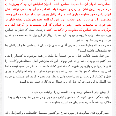
حماس آمد. اخوان ارتباط جدی با حماس داشت. اخوان تحلیلش این بود که پیروزیشان
در مصر به پیروزیشان در اردن و سوریه خواهد انجامید، و آن وقت می توانند نقش
ایران را در محور مقاومت بازی کنند و بر اسرائیل پیروز شوند، اما ترکیه هم این وسط
مقاومت را بازی داد تا عضو اتحادیه اروپا شود که البته عضو هم نشد و نقشه شان بر
هم خورد. ما معتقدیم بعضی رهبران حماس که این تصمیمات را گرفته اند، باید
برگردند به بدنه حماس که مقاومت را تاکید می کنند
. درست است که قطر به حماس
پول می دهد، ولی شروطی وجود دارد که یک ریال از این پول ها به دست مجاهدین
نرسد و صرف مقاومت نشود.
- طرح مسئله هولوکاست از طرف آقای احمدی نژاد برای فلسطینی ها و اسرائیلی ها
چه پیامدهایی داشته است؟
- من قتل نفسا فکانما قتل الناس جمیعاً. ما طبعا در همه موضوعات کشتار را نفی
می کنیم چه یهودی باشد و چه غیر یهودی. این که بخواهیم اصل مسئله هولوکاست را
نفی کنیم یا وارد بازی این شویم که چند نفر کشته شده اند به نظر من مفید نیست. اما
اصل این مسئله که هولوکاست تبدیل شده به موضوع تجارت و بهانه اسرائیلی ها برای
قتل و کشتار این بحث درستی است ولی به نظر من مطرح کردن این مسئله در حوزه
بین الملل به این صورت که اصل آن زیر سوال برود کار درستی نبوده است.
- آیا پیش بینی انقسام در مقاومت فلسطین را در آینده می کنید؟
- باید همگی تلاش کنیم که حماس یکپارچه و قوی و در محور مقاومت باقی بماند.
خلاف این قطعاً ضربه به جریان حماس و مقاومت است.
- نظر گروه های مقاومت در مورد طرح دو کشور مستقل فلسطینی و اسرائیلی که