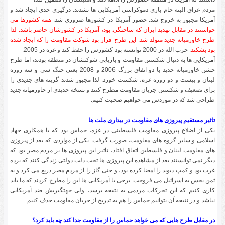
مردم عراق البته خام بازی دموکراسی آمریکایی ها نشدند. درگیری جدی ایجاد شد و
آمریکا مجبور به خروج شد. حضور آمریکا در کشورها ضروری شد.
همه کشورها می
خواستند در مقابل تهدید ایران که ساختگی بود، آمریکا در کشورشان حاضر باشد. لذا
طرح خاورمیانه جدید متولد شد. این طرح قرار بود شوکت مقاومت را که ایجاد شده
بود بشکند
. حزب الله در 2000 توانسته بود کشورش را حفظ کند و غزه در 2005.
آمریکایی ها به دنبال شکستن مقاومت و بازیابی شوکتشان در منطقه بودند، اما طرح
خشن خاورمیانه جدید با دو اتفاق بزرگ 2006 و 2008 یعنی جنگ سی و سه روزه
لبنان و بیست و دو روزه غزه، شکست خورد. لذا مجبور شدند گزینه های جدیدی را
برای تضعیف و شکستن جریان مقاومت مطرح کنند و نسخه جدیدی از خاورمیانه جدید
طراحی شد که در موردش می خواهیم صحبت کنیم.
تاثیر مستقیم پیروزی های مقاومت در بیداری ملت ها
یکی از اضلاع پیروزی مقاومت فلسطینی در غزه، حماس بود که با همکاری جهاد
اسلامی و سایر گروه های مقاومت، صورت گرفت. یکی از مواردی که بعد از پیروزی
های مقاومت لبنان و فلسطین اتفاق افتاد، تاثیر این پیروزی ها بر مردم مصر بود که
دیگر نمی توانستند بعد از مشاهده این پیروزی ها تحت ذلت دولتی زندگی کنند که برده
غرب بود و کمپ دیوید را امضا کرده بود، و حتی گاز را از مردم مصر دریغ می کرد و به
ثمن بخس به اسرائیل می فروخت. برخی با آمریکایی ها این را مطرح کردند که ما باید
کاری کنیم که این تحرکات مردمی به نتیجه برسد، ولی جهتگیریش ضد آمریکایی
نباشد و در نتیجه آن بتوانیم حماس را هم به تدریج از جریان مقاومت حذف کنیم.
در مقابل طرح هایی که می خواهد حماس را از مقاومت جدا کند چه باید کرد؟