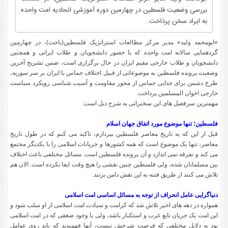
بررسی وضعیت فلسطین در چهارمین دوره آموزشی اتحادیه امت واحده
به ایراد سخن پرذاخت.
«ابومحمد ولید» مدیر مرکز مطالعات استراتژیک فلسطین(باحث)، در چهارمین
گردهمایی سالانه امت واحده که با حضور دانشجویان و طلاب ایرانی و همچنین
دانشجویان و طلاب خارجی مقیم ایران در حال برگزاری است، ضمن تشریح آخرین
وضعیت پرونده فلسطین به موضوعاتی از قبیل اختلاف حماس با ایران بر سر سوریه،
طرح دشمن برای جدایی حماس از محور مقاومت و آسیب شناسی رویکرد سیاست
خارجی اخوان المسلمین پرداخت.
مهمترین سرفصل های این سخنرانی به شرح ذیل است:
فلسطین؛ تنها موضوع مورد اتفاق جهان اسلام
قبل از این که به تاریخ معاصر فلسطین بپردازم، تاکید می کنم که در طول تاریخ
معاصر، تنها یک موضوع است که همه کشورها و جریانات اسلامی را با یکدیگر مجتمع
می کند و تفرقه نمی اندازد و آن پرونده فلسطین است. مسائل مختلفی باعث اختلاف
بین مسلمانان شده، ولی فلسطین چنین نقشی را هیچ وقت ایفا نکرده است. الان هم
تلاش می کنند از طریق فتنه به این نقش دامن بزنند.
دنیاگرایی عامل انحراف از توجه به مسائل اساسی امت اسلامی
همواره در دهه های اخیر تلاش شد که کرامت و سیادت امت اسلامی از او سلب شود و
این امت یک جریان تابع غرب و استکبار باشد، ولی با وجود ضعفی که در امت اسلامی
بود به دلایل مختلفی که فرصت شرحش نیست، آنها فهمیدند که باید روی عوامل