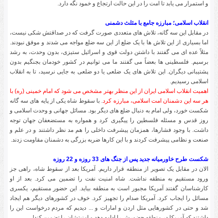
و استمرار می یابد تا امت را در این حالت ارتجاع و خمود نگه دارد.
انقلاب اسلامی؛ مبارزه جامع با مثلث دشمنی
در مقابل این سه گانه، تلاش های متعددی صورت گرفت که در صداقتش شکی نیست،
اما بسیاری از این تلاش ها با یک ضلع از این سه ضلع مواجه می شدند و موفق نبودند.
مثلاً عده ای می گفتند با داشتن دولت قوی و اسرائیل ستیزی، بدون وحدت، به رشد
برسیم. فلسطینی ها بعضاً می گفتند ما می توانیم در کشور خودمان بجنگیم بدون
پشتیبانی دیگران. این تلاش های یک ضلعی یا دو ضلعی به جایی نرسید، تا به انقلاب
اسلامی رسیدیم.
اهمیت انقلاب اسلامی ایران از این منظر بهتر مشخص می شود که امام خمینی (ره) با
هر سه این دشمنان امت اسلامی، مبارزه کرد
. با سقوط شاه یکی از پایه های سه گانه
شکست خورد، ولی امام به دنبال ضلع های دیگر بود. مسائل جهانی و وحدت اسلامی و
روز قدس و مسئله فلسطین را پیگیری کرد و همواره به مستضعفان جهان توجه
داشت. با وجود فشارها، همزمان پیشرفت داخلی را هم مد نظر داشتند و در علم و
صنعت و نظامی پیشرفت کردند و با این کارها ضربه بزرگی به دشمنان مقاومت زدند.
شکست طرح خاورمیانه جدید پس از جنگ های 33 روزه و 22 روزه
الان در مقابل یک تصویر از منطقه قرار داریم. آمریکا بعد از سقوط شاه، راهی جز
ورود مستقیم به منطقه نداشت. شاه امنیت نفت را تضمین می کرد. بعد از او
کارشناسان گفتند آمریکا مجبور است به منطقه بیاید. این حضور مستقیم، یکسری
مسائل را ایجاب کرد. آمریکا صدام را تجهیز کرد. خوف در کشورهای دیگر هم ایجاد
شد و حتی در کشورهایی مثل اردن و امارات و ... دیدیم که مردم درخواست این را
داشتند که آمریکا در منطقه حضورش را ادامه دهد و امنیتشان را تضمین کند!