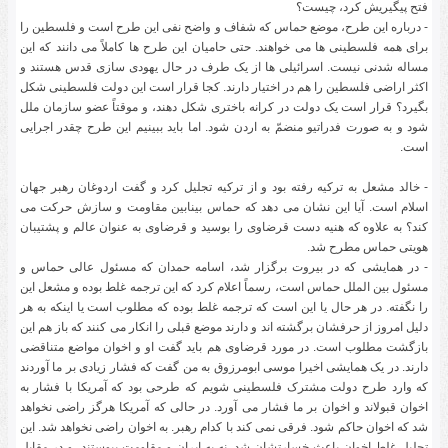
فتح پیگیریش کرد، چیست؟
- درباره این طرح، موضع حماس که شفاف و واضح نفی این طرح است و فلسطین را
برای همه فلسطینی ها می خواهند. حتی حامیان این طرح ها کاملاً می دانند که این
مساله شدنی نیست. اسرائیلی ها از یک طرف در حال یهودی سازی قدس هستند و
اکثر اراضی فلسطین را هم در اختیار دارند. کجا قرار است این دولت فلسطینی شکل
بگیرد؟ قرار است یک دولت در کرانه باختری شکل دهند، و موقتاً عضو سازمان ملل
شود و به صورت فدراتیو منضمّ به اردن شود. اما باید ببینیم این طرح چقدر اجرایی
است.
- خالد مشعل به ترکیه رفته بود و از ترکیه تجلیل کرد و گفت اردوغان رهبر جهان
اسلام است. آیا این نشان می دهد که حماس بینابین مقاومت و سازش حرکت می
کند؟ به علاوه که هنیه دست قرضاوی را بوسید و قرضاوی به عنوان عالم و پشتیبان
هویتی حماس مطرح شد.
- در همایشی که در بیروت برگزار شد، اسامه حمدان که مسئول عالی حماس و
مسئول بین الملل حماس است، رسماً اعلام کرد که این ترجمه غلط بوده و مشعل این
را نگفته. در هر حال یا این است که ترجمه غلط بوده که مطلوب است یا اینکه به هر
دلیل امروز از حرفشان برگشته اند و دارند موضع قبلی را انکار می کنند که باز هم این
بازگشت مطلوب است. در مورد قرضاوی هم باید گفت او و اخوان مواضع متناقضی
دارند. در یک همایشی اخیرا موسی ابومرزوق به من گفت که فشار زیادی بر ما آوردند
که وارد طرح دولت مشترک فلسطینی شویم که طرحی بود که آمریکا با فشار به
اخوان قبولاند و اخوان بر ما فشار می آورد. در حالی که آمریکا هرگز راضی نخواهد
شد که اخوان حاکم شود. فرقی نمی کند با کدام رهبر. به اخوان راضی نخواهد شد. این
تحلیل غلط اخوان باعث خسارتشان شد. نه به ایران و مقاومت پیوستند، و در مقابل