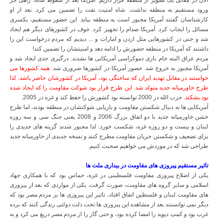
الان در مقابل یک تصویر از منطقه قرار داریم. آمریکا بعد از سقوط شاه، راهی جز
ورود مستقیم به منطقه نداشت. شاه امنیت نفت را تضمین می کرد. بعد از او
کارشناسان گفتند آمریکا مجبور است به منطقه بیاید. این حضور مستقیم، یکسری
مسائل را ایجاب کرد. آمریکا صدام را تجهیز کرد. خوف در کشورهای دیگر هم ایجاد
شد و حتی در کشورهایی مثل اردن و امارات و ... دیدیم که مردم درخواست این را
داشتند که آمریکا در منطقه حضورش را ادامه دهد و امنیتشان را تضمین کند!
مردم عراق البته خام بازی دموکراسی آمریکایی ها نشدند. درگیری جدی ایجاد شد و
آمریکا مجبور به خروج شد. حضور آمریکا در کشورها ضروری شد.
همه کشورها می
خواستند در مقابل تهدید ایران که ساختگی بود، آمریکا در کشورشان حاضر باشد. لذا
طرح خاورمیانه جدید متولد شد. این طرح قرار بود شوکت مقاومت را که ایجاد شده
بود بشکند
. حزب الله در 2000 توانسته بود کشورش را حفظ کند و غزه در 2005.
آمریکایی ها به دنبال شکستن مقاومت و بازیابی شوکتشان در منطقه بودند، اما طرح
خشن خاورمیانه جدید با دو اتفاق بزرگ 2006 و 2008 یعنی جنگ سی و سه روزه
لبنان و بیست و دو روزه غزه، شکست خورد. لذا مجبور شدند گزینه های جدیدی را
برای تضعیف و شکستن جریان مقاومت مطرح کنند و نسخه جدیدی از خاورمیانه جدید
طراحی شد که در موردش می خواهیم صحبت کنیم.
تاثیر مستقیم پیروزی های مقاومت در بیداری ملت ها
یکی از اضلاع پیروزی مقاومت فلسطینی در غزه، حماس بود که با همکاری جهاد
اسلامی و سایر گروه های مقاومت، صورت گرفت. یکی از مواردی که بعد از پیروزی
های مقاومت لبنان و فلسطین اتفاق افتاد، تاثیر این پیروزی ها بر مردم مصر بود که
دیگر نمی توانستند بعد از مشاهده این پیروزی ها تحت ذلت دولتی زندگی کنند که برده
غرب بود و کمپ دیوید را امضا کرده بود، و حتی گاز را از مردم مصر دریغ می کرد و به