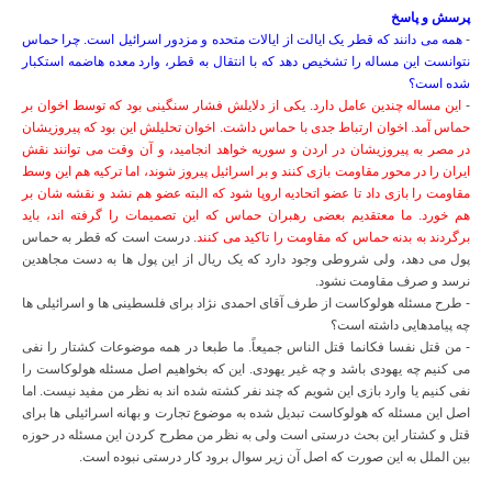
پرسش و پاسخ
-
همه می دانند که قطر یک ایالت از ایالات متحده و مزدور اسرائیل است. چرا حماس
نتوانست این مساله را تشخیص دهد که با انتقال به قطر، وارد معده هاضمه استکبار
شده است؟
-
این مساله چندین عامل دارد. یکی از دلایلش فشار سنگینی بود که توسط اخوان بر
حماس آمد. اخوان ارتباط جدی با حماس داشت. اخوان تحلیلش این بود که پیروزیشان
در مصر به پیروزیشان در اردن و سوریه خواهد انجامید، و آن وقت می توانند نقش
ایران را در محور مقاومت بازی کنند و بر اسرائیل پیروز شوند، اما ترکیه هم این وسط
مقاومت را بازی داد تا عضو اتحادیه اروپا شود که البته عضو هم نشد و نقشه شان بر
هم خورد. ما معتقدیم بعضی رهبران حماس که این تصمیمات را گرفته اند، باید
برگردند به بدنه حماس که مقاومت را تاکید می کنند
. درست است که قطر به حماس
پول می دهد، ولی شروطی وجود دارد که یک ریال از این پول ها به دست مجاهدین
نرسد و صرف مقاومت نشود.
- طرح مسئله هولوکاست از طرف آقای احمدی نژاد برای فلسطینی ها و اسرائیلی ها
چه پیامدهایی داشته است؟
- من قتل نفسا فکانما قتل الناس جمیعاً. ما طبعا در همه موضوعات کشتار را نفی
می کنیم چه یهودی باشد و چه غیر یهودی. این که بخواهیم اصل مسئله هولوکاست را
نفی کنیم یا وارد بازی این شویم که چند نفر کشته شده اند به نظر من مفید نیست. اما
اصل این مسئله که هولوکاست تبدیل شده به موضوع تجارت و بهانه اسرائیلی ها برای
قتل و کشتار این بحث درستی است ولی به نظر من مطرح کردن این مسئله در حوزه
بین الملل به این صورت که اصل آن زیر سوال برود کار درستی نبوده است.