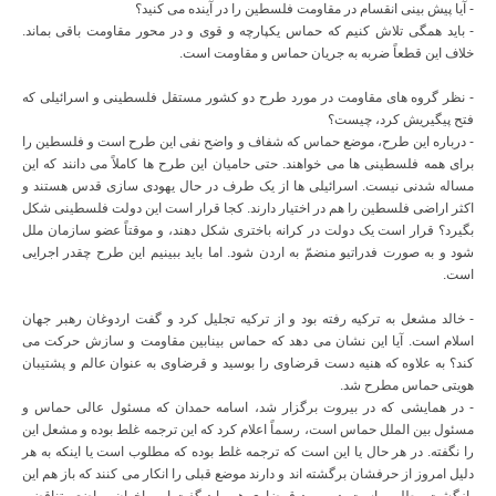
- آیا پیش بینی انقسام در مقاومت فلسطین را در آینده می کنید؟
- باید همگی تلاش کنیم که حماس یکپارچه و قوی و در محور مقاومت باقی بماند.
خلاف این قطعاً ضربه به جریان حماس و مقاومت است.
- نظر گروه های مقاومت در مورد طرح دو کشور مستقل فلسطینی و اسرائیلی که
فتح پیگیریش کرد، چیست؟
- درباره این طرح، موضع حماس که شفاف و واضح نفی این طرح است و فلسطین را
برای همه فلسطینی ها می خواهند. حتی حامیان این طرح ها کاملاً می دانند که این
مساله شدنی نیست. اسرائیلی ها از یک طرف در حال یهودی سازی قدس هستند و
اکثر اراضی فلسطین را هم در اختیار دارند. کجا قرار است این دولت فلسطینی شکل
بگیرد؟ قرار است یک دولت در کرانه باختری شکل دهند، و موقتاً عضو سازمان ملل
شود و به صورت فدراتیو منضمّ به اردن شود. اما باید ببینیم این طرح چقدر اجرایی
است.
- خالد مشعل به ترکیه رفته بود و از ترکیه تجلیل کرد و گفت اردوغان رهبر جهان
اسلام است. آیا این نشان می دهد که حماس بینابین مقاومت و سازش حرکت می
کند؟ به علاوه که هنیه دست قرضاوی را بوسید و قرضاوی به عنوان عالم و پشتیبان
هویتی حماس مطرح شد.
- در همایشی که در بیروت برگزار شد، اسامه حمدان که مسئول عالی حماس و
مسئول بین الملل حماس است، رسماً اعلام کرد که این ترجمه غلط بوده و مشعل این
را نگفته. در هر حال یا این است که ترجمه غلط بوده که مطلوب است یا اینکه به هر
دلیل امروز از حرفشان برگشته اند و دارند موضع قبلی را انکار می کنند که باز هم این