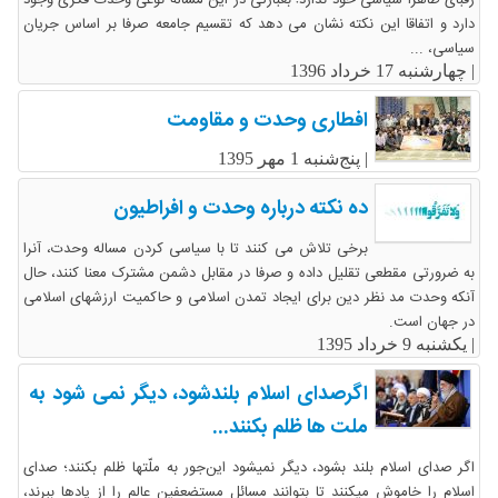
رقبای ظاهرا سیاسی خود ندارد! بعبارتی در این مساله نوعی وحدت فکری وجود
دارد و اتفاقا این نکته نشان می دهد که تقسیم جامعه صرفا بر اساس جریان
سیاسی، ...
|
چهارشنبه 17 خرداد 1396
افطاری وحدت و مقاومت
|
پنج‌شنبه 1 مهر 1395
ده نکته درباره وحدت و افراطیون
برخی تلاش می کنند تا با سیاسی کردن مساله وحدت، آنرا
به ضرورتی مقطعی تقلیل داده و صرفا در مقابل دشمن مشترک معنا کنند، حال
آنکه وحدت مد نظر دین برای ایجاد تمدن اسلامی و حاکمیت ارزشهای اسلامی
در جهان است.
|
یکشنبه 9 خرداد 1395
اگرصدای اسلام بلندشود، دیگر نمی شود به
ملت ها ظلم بکنند...
اگر صدای اسلام بلند بشود، دیگر نمیشود این‌جور به ملّتها ظلم بکنند؛ صدای
اسلام را خاموش میکنند تا بتوانند مسائل مستضعفین عالم را از یادها ببرند،