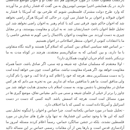
بازگشت مطلوب است. در مورد قرضاوی هم باید گفت او و اخوان مواضع متناقضی
دارند. در یک همایشی اخیرا موسی ابومرزوق به من گفت که فشار زیادی بر ما آوردند
که وارد طرح دولت مشترک فلسطینی شویم که طرحی بود که آمریکا با فشار به
اخوان قبولاند و اخوان بر ما فشار می آورد. در حالی که آمریکا هرگز راضی نخواهد
شد که اخوان حاکم شود. فرقی نمی کند با کدام رهبر. به اخوان راضی نخواهد شد. این
تحلیل غلط اخوان باعث خسارتشان شد. نه به ایران و مقاومت پیوستند، و در مقابل
چیزی به دست آوردند. من مقاومت و اخوان بالاجمال را می گویم نه شخص خاصی را.
ما با انتقادات کنونی از اخوان، منتظر اصلاحاتی در اخوان هستیم.
- بر اساس فقه سیاسی اسلام، بین کسانی که اسلام گرا هستند و البته نگاه متفاوتی
با ما دارند، و بین کسانی که به سکولاریسم معتقدند، هرچند در کوتاه مدت به ما
نزدیکتر باشند کدام جریان اولویت همکاری دارد؟
- اولا معتقدم که مسلمان صادق، چه شیعه و چه سنی، اگر صادق باشد، حتماً همراه
مقاومت خواهد بود. اگر همراه مقاومت نباشد، منافق است. چون می خواهد آینده امت
را به دست مستکبرین بدهد. هرچه که خود را اعلام کند و ادعا کند، و خود را نام گذارد،
ولی منافق است. ما هم با منافقین میانه ای نداریم. من به تجربه می دانم که هر کس
صادق در مقاومتش با دشمن بوده، به سمت اسلام ناب محمدی هدایت خواهد شد. من
چاوز را برتر از خیلی از علمای شیعه و سنی می دانم. مقیاس نفاق، موضع گیری ها در
مورد مسائل امت است. هرچه که اسمش باشد. البته کسی که دست در دست
اسرائیل و آمریکا داده است. نه کسی که با ما اختلاف دارد.
- تحلیل شما در مورد حماس یکجانبه است. چرا حماس و اخوان را اینگونه تحلیل نمی
کنید که این ها با وجود تمامی این فشارها، نه تنها وارد طرح های سازش در مورد
فلسطین نشدند، بلکه در جشن سالگرد حماس، رسماً اعلام کردند مسئله امروز ما
آزادسازی قدس است و بارها پس از آن مقامات رسمی حماس بر این مساله تاکید