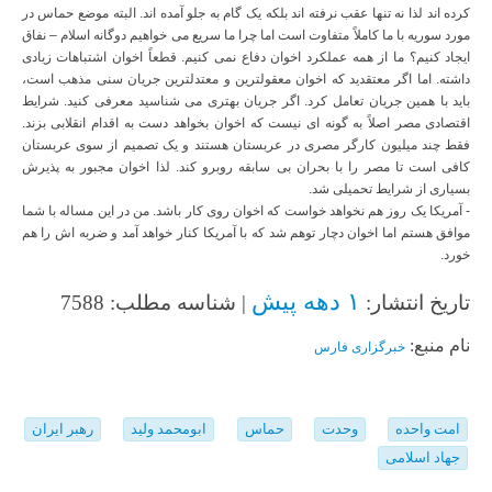
کرده اند لذا نه تنها عقب نرفته اند بلکه یک گام به جلو آمده اند. البته موضع حماس در
مورد سوریه با ما کاملاً متفاوت است اما چرا ما سریع می خواهیم دوگانه اسلام – نفاق
ایجاد کنیم؟ ما از همه عملکرد اخوان دفاع نمی کنیم. قطعاً اخوان اشتباهات زیادی
داشته. اما اگر معتقدید که اخوان معقولترین و معتدلترین جریان سنی مذهب است،
باید با همین جریان تعامل کرد. اگر جریان بهتری می شناسید معرفی کنید. شرایط
اقتصادی مصر اصلاً به گونه ای نیست که اخوان بخواهد دست به اقدام انقلابی بزند.
فقط چند میلیون کارگر مصری در عربستان هستند و یک تصمیم از سوی عربستان
کافی است تا مصر را با بحران بی سابقه روبرو کند. لذا اخوان مجبور به پذیرش
بسیاری از شرایط تحمیلی شد.
- آمریکا یک روز هم نخواهد خواست که اخوان روی کار باشد. من در این مساله با شما
موافق هستم اما اخوان دچار توهم شد که با آمریکا کنار خواهد آمد و ضربه اش را هم
خورد.
۱ دهه پیش
تاریخ انتشار:
| شناسه مطلب: 7588
نام منبع:
خبرگزاری فارس
امت واحده
وحدت
حماس
ابومحمد ولید
رهبر ایران
جهاد اسلامی