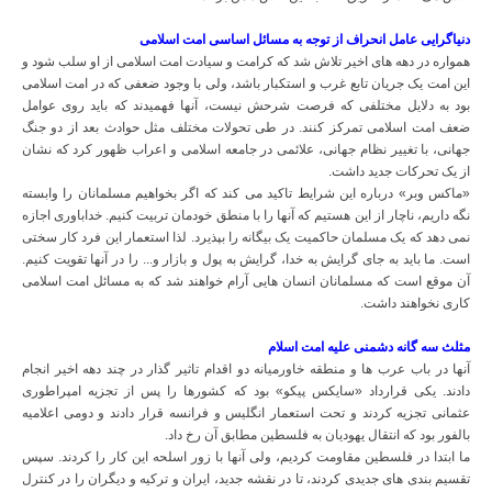
دنیاگرایی عامل انحراف از توجه به مسائل اساسی امت اسلامی
همواره در دهه های اخیر تلاش شد که کرامت و سیادت امت اسلامی از او سلب شود و
این امت یک جریان تابع غرب و استکبار باشد، ولی با وجود ضعفی که در امت اسلامی
بود به دلایل مختلفی که فرصت شرحش نیست، آنها فهمیدند که باید روی عوامل
ضعف امت اسلامی تمرکز کنند. در طی تحولات مختلف مثل حوادث بعد از دو جنگ
جهانی، با تغییر نظام جهانی، علائمی در جامعه اسلامی و اعراب ظهور کرد که نشان
از یک تحرکات جدید داشت.
«ماکس وبر» درباره این شرایط تاکید می کند که اگر بخواهیم مسلمانان را وابسته
نگه داریم، ناچار از این هستیم که آنها را با منطق خودمان تربیت کنیم. خداباوری اجازه
نمی دهد که یک مسلمان حاکمیت یک بیگانه را بپذیرد. لذا استعمار این فرد کار سختی
است. ما باید به جای گرایش به خدا، گرایش به پول و بازار و... را در آنها تقویت کنیم.
آن موقع است که مسلمانان انسان هایی آرام خواهند شد که به مسائل امت اسلامی
کاری نخواهند داشت.
مثلث سه گانه دشمنی علیه امت اسلام
آنها در باب عرب ها و منطقه خاورمیانه دو اقدام تاثیر گذار در چند دهه اخیر انجام
دادند. یکی قرارداد «سایکس پیکو» بود که کشورها را پس از تجزیه امپراطوری
عثمانی تجزیه کردند و تحت استعمار انگلیس و فرانسه قرار دادند و دومی اعلامیه
بالفور بود که انتقال یهودیان به فلسطین مطابق آن رخ داد.
ما ابتدا در فلسطین مقاومت کردیم، ولی آنها با زور اسلحه این کار را کردند. سپس
تقسیم بندی های جدیدی کردند، تا در نقشه جدید، ایران و ترکیه و دیگران را در کنترل