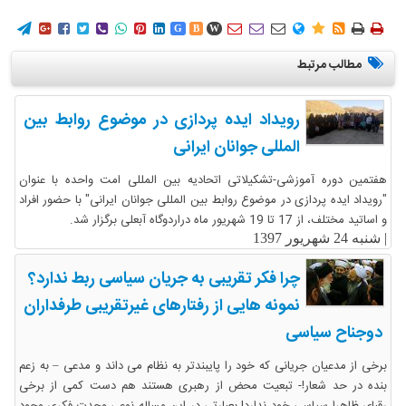
















G
B
W
مطالب مرتبط
رویداد ایده پردازی در موضوع روابط بین
المللی جوانان ایرانی
هفتمین دوره آموزشی-تشکیلاتی اتحادیه بین المللی امت واحده با عنوان
"رویداد ایده پردازی در موضوع روابط بین المللی جوانان ایرانی" با حضور افراد
و اساتید مختلف، از 17 تا 19 شهریور ماه دراردوگاه آبعلی برگزار شد.
|
شنبه 24 شهریور 1397
چرا فکر تقریبی به جریان سیاسی ربط ندارد؟
نمونه هایی از رفتارهای غیرتقریبی طرفداران
دوجناح سیاسی
برخی از مدعیان جریانی که خود را پایبندتر به نظام می داند و مدعی – به زعم
بنده در حد شعار!- تبعیت محض از رهبری هستند هم دست کمی از برخی