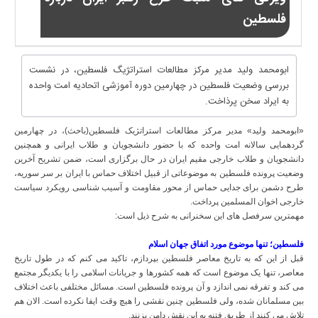
فلسطین
ابومحمد ولید مدیر مرکز مطالعات استراتژیگ فلسطین، در نشست
بررسی وضعیت فلسطین در چهارمین دوره آموزشی اتحادیه امت واحده
به ایراد سخن پرذاخت.
«ابومحمد ولید» مدیر مرکز مطالعات استراتژیک فلسطین(باحث)، در چهارمین
گردهمایی سالانه امت واحده که با حضور دانشجویان و طلاب ایرانی و همچنین
دانشجویان و طلاب خارجی مقیم ایران در حال برگزاری است، ضمن تشریح آخرین
وضعیت پرونده فلسطین به موضوعاتی از قبیل اختلاف حماس با ایران بر سر سوریه،
طرح دشمن برای جدایی حماس از محور مقاومت و آسیب شناسی رویکرد سیاست
خارجی اخوان المسلمین پرداخت.
مهمترین سرفصل های این سخنرانی به شرح ذیل است:
فلسطین؛ تنها موضوع مورد اتفاق جهان اسلام
قبل از این که به تاریخ معاصر فلسطین بپردازم، تاکید می کنم که در طول تاریخ
معاصر، تنها یک موضوع است که همه کشورها و جریانات اسلامی را با یکدیگر مجتمع
می کند و تفرقه نمی اندازد و آن پرونده فلسطین است. مسائل مختلفی باعث اختلاف
بین مسلمانان شده، ولی فلسطین چنین نقشی را هیچ وقت ایفا نکرده است. الان هم
تلاش می کنند از طریق فتنه به این نقش دامن بزنند.