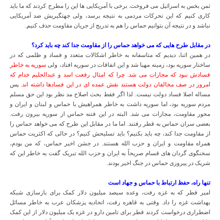
ثمن بخس به اسرائیل می فروخت. برخی با آمریکایی ها این را مطرح کردند که ما باید
کاری کنیم که این تحرکات مردمی به نتیجه برسد، ولی جهتگیریش ضد آمریکایی
نباشد و در نتیجه آن بتوانیم حماس را هم به تدریج از جریان مقاومت حذف کنیم.
در مقابل طرح هایی که می خواهد حماس را از مقاومت جدا کند چه باید کرد؟
در همین اثنا، دیدیم که متاسفانه به خاطر اشکالات متعدد و فساد و ظلمی که در
ساختار سوریه بود، زمینه مهیا شد و این اتفاقات در سوریه افتاد، ولی
سوریه به خاطر
فسادش نبود که مجازات می شد. چرا که امثال رفعت اسد و عبدالحلیم خدام که
امروز در صف مخالفان دولت هستند نقش عمده ای در این فسادها داشته اند
. پس
مساله اصلا فساد دولت نیست. لذا اگر فقط بحث اصلاح مد نظر بود این حق مسلم
مردم سوریه بود، اما سوریه داشت به خاطر همراهیش با حماس و لبنان و ایران و
محور مقاومت، مجازات می شد. البته در این فتنه حماس از سوریه بیرون رفت.
بعضی سران حماس به قطر رفتند. اما ما در مقابل این طرح که می خواهد حماس را
از مقاومت جدا کند، چه باید بکنیم؟ باید تسلیحش کنیم؟ در حالی که اکثریت حماس
همراه مقاومت و ایران و حزب الله هستند. در جشن اخیر حماس، که من بودم،
سخنگوی گردان های قسام صریحاً به ایران و حزب الله تبریک گفت به خاطر این که
شریک در پیروزی حماس در جنگ اخیر بودند.
تنها راه، حفظ ارتباط با حماس و جهاد است
امیر قطر که به غزه رفت، وعده سیصد میلیون دلار کمک برای بازسازی شبکه
بهداشت غزه را داد. وقتی به قاهره رفت، اتحادیه پزشکان عرب به خاطر مسائل
اضطراری درخواست کردند قطر برای تامین دارو در غزه یک میلیون دلار از این کمک