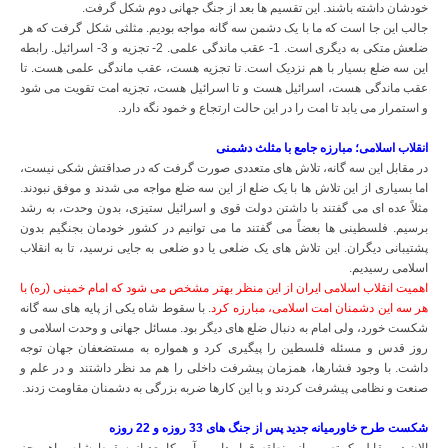
خودشان داشته باشند. این تقسیم ها بعد از جنگ جهانی دوم شکل گرفت.
جالب این جا است که ما با یک دشمن سه گانه مواجه بودیم. مثلثی شکل گرفت که هر
ضلعش متکی به دیگری است. 1- عقب ماندگی علمی. 2- تجزیه و 3- اسرائیل. رابطه
این سه ضلع بسیار با هم نزدیک است. تا تجزیه هست، عقب ماندگی علمی هست. تا
عقب ماندگی هست، اسرائیل هست و تا اسرائیل هست، تجزیه امت تقویت می شود
و استمرار می یابد تا امت را در این حالت ارتجاع و خمود نگه دارد.
انقلاب اسلامی؛ مبارزه جامع با مثلث دشمنی
در مقابل این سه گانه، تلاش های متعددی صورت گرفت که در صداقتش شکی نیست،
اما بسیاری از این تلاش ها با یک ضلع از این سه ضلع مواجه می شدند و موفق نبودند.
مثلاً عده ای می گفتند با داشتن دولت قوی و اسرائیل ستیزی، بدون وحدت، به رشد
برسیم. فلسطینی ها بعضاً می گفتند ما می توانیم در کشور خودمان بجنگیم بدون
پشتیبانی دیگران. این تلاش های یک ضلعی یا دو ضلعی به جایی نرسید، تا به انقلاب
اسلامی رسیدیم.
اهمیت انقلاب اسلامی ایران از این منظر بهتر مشخص می شود که امام خمینی (ره) با
هر سه این دشمنان امت اسلامی، مبارزه کرد
. با سقوط شاه یکی از پایه های سه گانه
شکست خورد، ولی امام به دنبال ضلع های دیگر بود. مسائل جهانی و وحدت اسلامی و
روز قدس و مسئله فلسطین را پیگیری کرد و همواره به مستضعفان جهان توجه
داشت. با وجود فشارها، همزمان پیشرفت داخلی را هم مد نظر داشتند و در علم و
صنعت و نظامی پیشرفت کردند و با این کارها ضربه بزرگی به دشمنان مقاومت زدند.
شکست طرح خاورمیانه جدید پس از جنگ های 33 روزه و 22 روزه