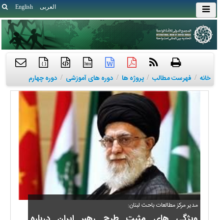
العربی
English
{ }
htm
خانه
/
فهرست مطالب
/
پروژه ها
/
دوره های آموزشی
/
دوره چهارم
مدیر مرکز مطالعات باحث لبنان:
ویژگی های مثبت طرح رهبر ایران درباره