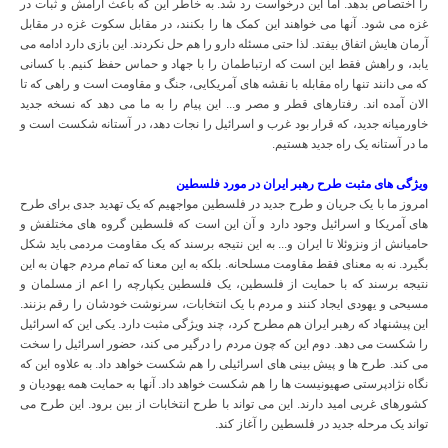
را اختصاص بدهد. اما این درخواست رد شد. به خاطر این که باعث آرامش و ثبات در
غزه می شود. آنها می خواهند این کمک ها را بکنند، در مقابل سکوت غزه در مقابل
آرمان هایش اتفاق بیفتد. لذا حتی مسئله دارو را هم حل نکردند. این بازی دارد ادامه می
یابد، و راهش فقط این است که ارتباطمان را با جهاد و حماس حفظ کنیم. با کسانی
که می دانند تنها راه مقابله با نقشه های آمریکایی، جنگ و مقاومت است و راهی که تا
الان آمده اند. رفتارهای قطر و مصر و... این پیام را به ما می دهد که نسخه جدید
خاورمیانه جدید، که قرار بود غرب و اسرائیل را نجات دهد، در آستانه شکست است و
ما در آستانه یک راه جدید هستیم.
ویژگی های مثبت طرح رهبر ایران در مورد فلسطین
امروز ما با یک جریان و طرح جدید در فلسطین مواجهیم که یک تهدید جدی برای طرح
های آمریکا و اسرائیل وجود دارد و آن این است که فلسطین گروه های مختلفش و
حامیانش از ونزوئلا تا ایران و... به این نتیجه برسند که یک مقاومت مردمی باید شکل
بگیرد. نه به معنای فقط مقاومت مسلحانه. بلکه به این معنا که تمام مردم جهان به این
نتیجه برسند که با حمایت از فلسطین، یک فلسطین یکپارچه را اعم از مسلمان و
مسیحی و یهودی ایجاد کنند و مردم با یک انتخابات، سرنوشت خودشان را رقم بزنند.
این پیشنهاد که رهبر ایران هم مطرح کرد، چند ویژگی مثبت دارد. یکی این که اسرائیل
را شکست می دهد. دوم این که چون مردم را درگیر می کند، حضور اسرائیل را سخت
می کند. طرح ها و پیش بینی های اسرائیلی را هم شکست خواهد داد. به علاوه این که
نگاه نژادپرستی صهیونیست ها را هم شکست خواهد داد. آنها به حمایت همه یهودیان و
کشورهای غربی امید دارند. این می تواند با طرح انتخابات از بین برود. این طرح می
تواند یک مرحله جدید در فلسطین را آغاز کند.