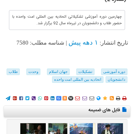
چهارمین دوره آموزشی تشکیلاتی اتحادیه بین المللی امت واحده با
حضور طلاب و دانشجویان در تیرماه سال 92 برگزار شد.
۱ دهه پیش
تاریخ انتشار:
| شناسه مطلب: 7580
دوره آموزشی
تشکیلات
جهان اسلام
وحدت
طلاب
دانشجویان
اتحادیه بین المللی امت واحده
















G
B
W
فایل های ضمیمه