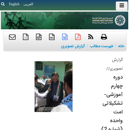
العربی
English
{ }
htm
خانه
/
فهرست مطالب
/
گزارش تصویری
گزارش
تصویری//
دوره
چهارم
آموزشی-
تشکیلاتی
امت
واحده
(شماره 2)