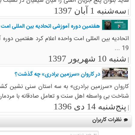
شاید بتوان پنج جریان اصلی را میان شیعیان در نسبت با اهل سنت استقراء کرد: 1- جریان تبری 2- جریان تحدی
سه‌شنبه 1 آبان 1397
|
هفتمین دوره آموزشی اتحادیه بین المللی امت 
19 ...
شنبه 10 شهریور 1397
|
در کاروان «سرزمین برادری» چه گذشت؟
کاروان «سرزمین برادری» به سه استان سنی نشین کشو
شناخت بی واسطه اهل سنت و تعامل صادقانه با مردمان آن
پنج‌شنبه 14 دی 1396
|
نظرات کاربران