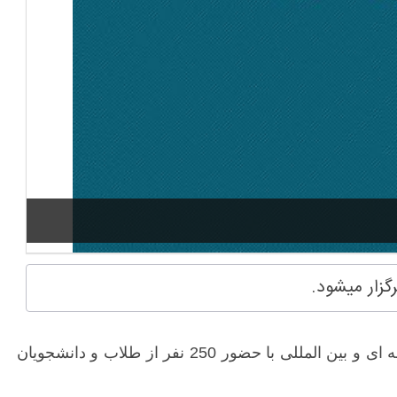
گزار میشود.
اتحادیه بین المللی امت واحده امسال نیز همچون سنوات گذشته، دوره ای آموزشی-تخصصی ویژه بررسی مسائل منطقه ای و بین المللی با حضور 250 نفر از طلاب و دانشجویان