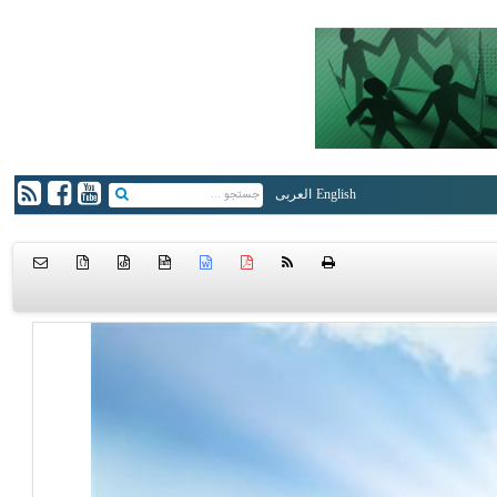
English
العربی
{ }
htm