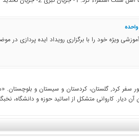
د 3-جریان تحدی 4- جریان تمدنی 5-جریان سکولار
واحده
ر سفر کرد, گلستان، کردستان و سیستان و بلوچستان. «س
 دیار. کاروانی متشکل از اساتید حوزه و دانشگاه، نخبگا