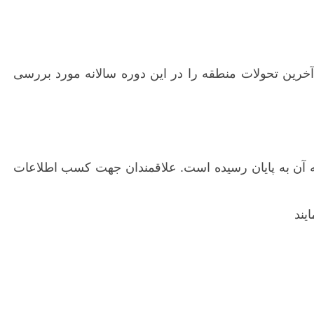
ش از 300 نفر از فعالان داخلی و خارجی حوزه بین الملل در کلاس ها و کارگاه های فشرده 5 روزه آخرین تحولات منطقه را در این دوره سالانه مورد بررسی
 آن به پایان رسیده است. علاقمندان جهت کسب اطلاعات
یند