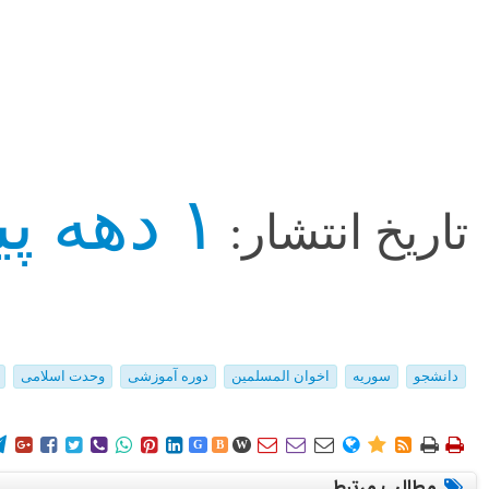
۱ دهه پیش
تاریخ انتشار:
دانشجو
سوریه
اخوان المسلمین
دوره آموزشی
وحدت اسلامی
















G
B
W