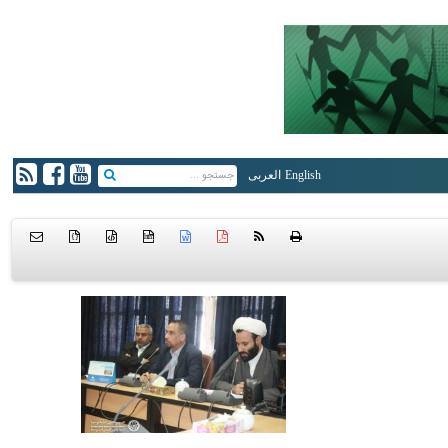
English
العربی
{ }
htm