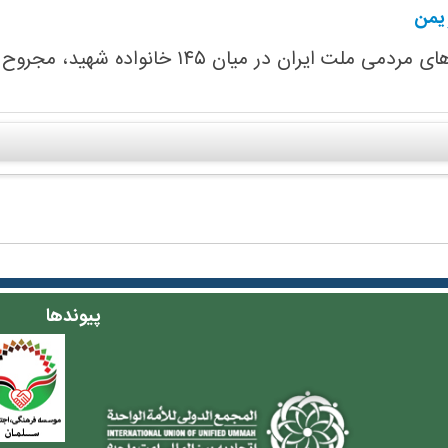
 یمن
مجروح و آواره در استان های تعز، مارب و جوف توزیع شد.
پیوندها