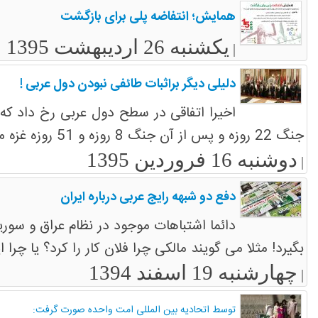
همایش؛ انتفاضه پلی برای بازگشت
یکشنبه 26 اردیبهشت 1395
|
دلیلی دیگر براثبات طائفی نبودن دول عربی !
اخیرا اتفاقی در سطح دول عربی رخ داد که 
جنگ 22 روزه و پس از آن جنگ 8 روزه و 51 روزه غزه مظلوم که دولتهای عربی در مقابل کشتار بیرحمانه مردم
دوشنبه 16 فروردین 1395
|
دفع دو شبهه رایج عربی درباره ایران
دائما اشتباهات موجود در نظام عراق و سوریه
بگیرد! مثلا می گویند مالکی چرا فلان کار را کرد؟ یا چر
چهارشنبه 19 اسفند 1394
|
توسط اتحادیه بین المللی امت واحده صورت گرفت: