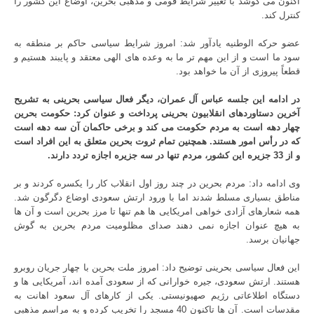
اکنون می کوشد با تغییر شرایط قومی و مذهبی بحرین، اوضاع این کشور را
کنترل کند.
عضو حرکه الوطنیه یادآور شد: امروز شرایط سیاسی حاکم بر منطقه به
سود ما است و از این مهم تر ما به وعده های الهی معتقد و پایبند هستیم و
قطعاً پیروزی از آن ما خواهد بود.
در ادامه این جلسه عباس آل عمران، دیگر فعال سیاسی بحرینی به تشریح
آخرین دستاوردهای انقلابیون بحرینی پرداخت و عنوان کرد: حکومت بحرین
چهار دهه است به مردم حکومت می کند و برخی حاکمان آن سه دهه است
که در رأس امور هستند. همچنین تمام ثروت بحرین متعلق به این افراد است
و از 33 جزیره این کشور، مردم تنها در سه جزیره اجازه تردد دارند.
وی ادامه داد: مردم بحرین در چند روز اول انقلاب کار را یکسره کردند و بر
مناطق بسیاری مسلط شدند اما با ورود ارتش سعودی اوضاع دگرگون شد.
همه شعارهای آزادی خواهی امریکایی ها هم تنها تا مرز بحرین است و آن ها
به هیچ عنوان اجازه نمی دهند صدای مظلومیت مردم بحرین به گوش
جهانیان برسد.
این فعال سیاسی بحرینی توضیح داد: امروز ملت بحرین با چهار جریان روبرو
هستند. ارتش سعودی، جیره خوارانی که از سعودی آمده اند، آمریکایی ها و
دستگاه اطلاعاتی رژیم صهیونیستی. یکی از کارهای آل سعود اهانت به
مقدسات است. آن ها تاکنون 40 مسجد را تخریب کرده و به مراسم مذهبی