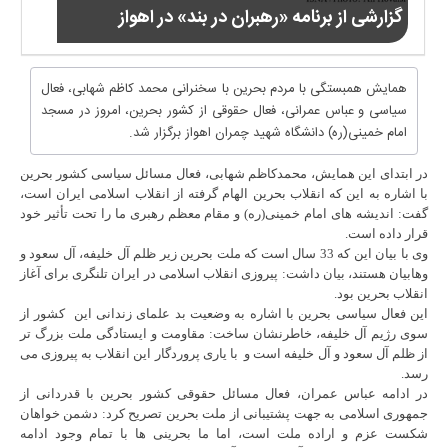
گزارشی از برنامه «رهبران در بند» در اهواز
همایش همبستگی با مردم بحرین با سخنرانی محمد کاظم شهابی، فعال
سیاسی و عباس عمرانی، فعال حقوقی از کشور بحرین، امروز در مسجد
امام خمینی(ره) دانشگاه شهید چمران اهواز برگزار شد.
در ابتدای این همایش، محمدکاظم شهابی، فعال مسائل سیاسی کشور بحرین
با اشاره به این که انقلاب بحرین الهام گرفته از انقلاب اسلامی ایران است،
گفت: اندیشه های امام خمینی(ره) و مقام معظم رهبری ما را تحت تأثیر خود
قرار داده است.
وی با بیان این که 33 سال است که ملت بحرین زیر ظلم آل خلیفه، آل سعود و
وهابیان هستند، بیان داشت: پیروزی انقلاب اسلامی در ایران تلنگری برای آغاز
انقلاب بحرین بود.
این فعال سیاسی بحرین با اشاره به وضعیت بد علمای زندانی این کشور از
سوی رژیم آل خلیفه، خاطرنشان ساخت: مقاومت و ایستادگی ملت بزرگ تر
از ظلم آل سعود و آل خلیفه است و با یاری پروردگار این انقلاب به پیروزی می
رسد.
در ادامه عباس عمران، فعال مسائل حقوقی کشور بحرین با قدردانی از
جمهوری اسلامی به جهت پشتیبانی از ملت بحرین تصریح کرد: دشمن خواهان
شکست عزم و اراده ملت است، اما ما بحرینی ها با تمام وجود ادامه