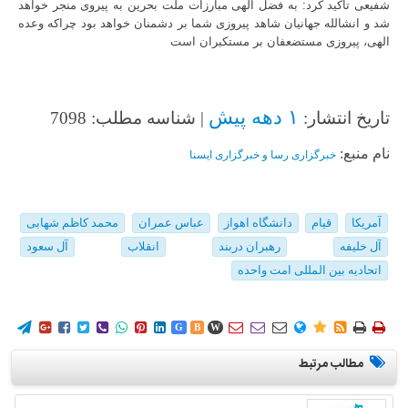
شفیعی تأکید کرد: به فضل الهی مبارزات ملت بحرین به پیروی منجر خواهد
شد و انشالله جهانیان شاهد پیروزی شما بر دشمنان خواهد بود چراکه وعده
الهی، پیروزی مستضعفان بر مستکبران است
۱ دهه پیش
تاریخ انتشار:
| شناسه مطلب: 7098
نام منبع:
خبرگزاری رسا و خبرگزاری ایسنا
آمریکا
قیام
دانشگاه اهواز
عباس عمران
محمد کاظم شهابی
آل خلیفه
رهبران دربند
انقلاب
آل سعود
اتحادیه بین المللی امت واحده
















G
B
W
مطالب مرتبط