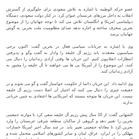
عضو حرکه الوطنیه با اشاره به تلاش سعودی برای جلوگیری از گسترش
انقلاب به داخل مرزهای عربستان عنوان کرد: در کنار دولت سعودی، دستگاه
دیپلماسی امریکا و انگلستان تلاش می کند تا توجه جهانیان را از موضوع
بحرین منحرف ساخته و اجازه ندهد صدای مظلومیت ملت بحرین به گوش
جهانیان برسد.
وی با اشاره به جریانات سیاسی فعال در بحرین گفت: اکنون برخی
سیاسیون معتقدند باید رژیم آل خلیفه را وادار به گفت وگو و پذیرفتن
انتظارات انقلابیون کنیم. این جریان ها وقتی آزادی زندانیان را دنبال می
کنند، این موضوع را از آمریکا یی ها می خواهند تا آل خلیفه را مجبور به
آزادی زندانیان کنند.
وی ادامه داد: این جریان دائما از حکومت خواستار گفت و گو می شوند و در
حقیقت چیزی را دنبال می کنند که اختیار آن اصلا دست رژیم آل خلیفه
نیست. این جریان ها متوجه نیستند که امریکایی ها اعتقادی به چنین جریانی
ندارند.
الشهابی گفت: از 10 سال پیش رژیم آل خلیفه سعی کرد تا موازنه جمعیتی
بحرین را تغییر دهد و گروهی از ساکنان منطقه شرقی عربستان را وارد
بحرین کرد تا معادله جمعیتی تغییر یابد. در چند سال اخیر امریکا خسارات
مهلکی را در ایران، عراق، لبنان و سایر کشورهای اسلامی متحمل شده و