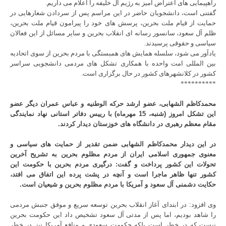
راهپیمایی های اعتراض آمیز به رژیم آل خلیفه را اعلام می داریم.
گفتنی است، دانشجویان حاضر در این مراسم پس از سردادن شعارهایی در
حمایت از قیام ملت بحرین، پرسش های خود را پیرامون قیام ملت بحرین،
ظلم آل سعود، سانسور رسانه ای انقلاب بحرین و سایر مسائل از این فعالان
سیاسی و حقوقی پرسیدند.
یادآور می شود، سلسله همایش های همبستگی با مردم بحرین از سوی اتحادیه
بین المللی امت واحده با همکاری تشکل های مردمی دانشجویی سراسر
کشور در کلانشهرهای کشور در حال برگزاری است.
**********
محمدکاظم الشهابی، عضو ارشد حرکه الوطنیه و عباس عمران دیگر عضو
این تشکل امروز (شنبه، 15 مهرماه) با رییس دفاتر استانی نهاد نمایندگی
مقام معظم رهبری در دانشگاه های خوزستان دیدار کردند.
در این دیدار محمدکاظم الشهابی ضمن تقدیر از حمایت های سیاسی و
معنوی جمهوری اسلامی ایران از مردم مظلوم بحرین به تشریح آخرین
تحولات این کشور پرداخت و گفت: درگیری مردم بحرین با حکومت این
کشور تنها ظاهر ماجرا است و آنچه در پشت پرده این اتفاق می افتد،
حکایت دشمنی آل سعود و آمریکا با مردم مظلوم بحرین و شیعیان است.
وی افزود: در ابتدای آغاز انقلاب بحرین توسعه سریع و موفق جنبش مردمی
را شاهد بودیم، اما پس از مدتی آل سعود تشخیص داد این حکومت بحرین
نیست که در خطر است بلکه حکومت سعودی و منافع آمریکا نیز در خطر