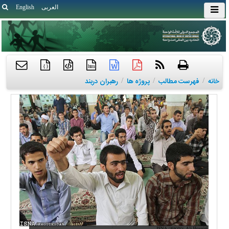
العربی
English
{ }
htm
خانه
/
فهرست مطالب
/
پروژه ها
/
رهبران دربند