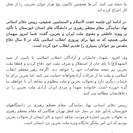
ما حمله می کنند. آن ها همچنین تاکنون پنج هزار جوان بحرینی را از محل
کار اخراج کرده اند.
در ادامه این جلسه حجت الاسلام و المسلمین شفیعی، رییس دفاتر استانی
نهاد نمایندگی مقام معظم رهبری در دانشگاه های استان خوزستان با تأکید
بر پیوند عاطفی و معنوی ملت ایران و بحرین، گفت: شما امروز میهمان
ملتی هستید که نه تنها برای پیروزی انقلاب اسلامی بلکه در 8 سال دفاع
مقدس نیز جوانان بسیاری را تقدیم انقلاب خود کرده است.
وی افزود: شهدا، جانبازان و آزادگان انقلاب اسلامی با تاسی از سید
الشهدا(ع) تا پای جان از استقلال و شرف ملت خود دفاع کردند و قطعا ملت
بحرین نیز نتیجه مجاهدات خود را خواهد دید. اگرچه رهبر معظم انقلاب
اسلامی و ملت ما از حرکات آزادیخواهانه حمایت می کنند اما بحرین برای ما
حساب دیگری دارد و تحولات بحرین و ملت مظلوم و مجاهد آن با عواطف ما
گره خورده است. خانواده شهدا و مردم ایران آزادی ملت بحرین را در
دعاهایشان مطالبه می کنند.
رییس دفاتر استانی نهاد نمایندگی مقام معظم رهبری در دانشگاههای
خوزستان یادآور شد: در نماز عید فطر تهران هنگامی که مقام معظم رهبری
به تحولات بحرین اشاره فرمودند، شاهد اندوه و تاثر ایشان از تحولات بحرین
بودیم که این امر بیانگر جایگاه ویژه ملت بحرین نزد ایشان است.