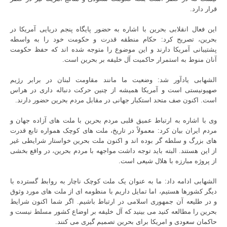
قرار دارد.
این فعال انقلابی بحرین با اشاره به حضور پایگاه پنجم دریایی آمریکا در
بحرین، تصریح کرد: حکام منطقه قدرت و حکومت خود را به واسطه
پشتیبانی آمریکا دارند و این موضوع را متوجه شده اند که حفظ حکومت
آنان منوط به استمرار حاکمیت آل خلیفه بر بحرین است.
الشهابی یادآور شد: وضعیت ما مانند مقاومت لبنان در برابر رژیم
صهیونیستی است و آمریکا همیشه از چنین حرکت دنباله داری در هراس
است. اکنون صف متحد استکبار جهانی در مقابل مردم بحرین حضور دارند.
وی با اشاره به ارتباط عمیق قلبی مردم بحرین با ملت های آزاده جهان و
مردم ایران بیان کرد: معمولاً در تاریخ، ملت های کوچک همواره تابع قدرت
های بزرگ و سلطه گر بوده اند و اکنون ملت بحرین خواستار شرایطی غیر
از این هستند. البته باید توجه داشت مواجهه با مردم بحرین، در واقع بخشی
از پروژه مبارزه با هلال شیعی است.
الشهابی ادامه داد: ما به عنوان یک ملت کوچک ناچار به روابط گسترده با
دیگر کشورها هستیم، اما تمایل داریم با منظومه ای از ملت های مورد وثوق
و در طلیعه آن جمهوری اسلامی در ارتباط باشیم. اگر شما اکنون شرایط
بحرین را مطالعه کنید می بینید که آل خلیفه بر اوضاع کشور مسلط نیست و
حاکمان سعودی و امریکا برای بحرین تصمیم گیری می کنند.