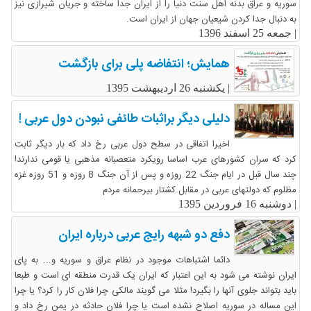
سوریه و عراق بدنه اهل سنت دنیا را از ایران جدا ساخته و جریان شیرازی نیز
به دنبال جدا کردن شیعیان جهان از ایران است.
|
جمعه 25 اسفند 1396
همایش؛ انتفاضه پلی برای بازگشت
|
یکشنبه 26 اردیبهشت 1395
دلیلی دیگر براثبات طائفی نبودن دول عربی !
اخیرا اتفاقی در سطح دول عربی رخ داد که بار دیگر ثابت
کرد که سران کشورهای عرب اساسا رویکرد متعصبانه مذهبی یا قومی ندارند!
چند سال قبل در ایام جنگ 22 روزه و پس از آن جنگ 8 روزه و 51 روزه غزه
مظلوم که دولتهای عربی در مقابل کشتار بیرحمانه مردم
|
دوشنبه 16 فروردین 1395
دفع دو شبهه رایج عربی درباره ایران
دائما اشتباهات موجود در نظام عراق و سوریه و... به پای
ایران نوشته می شود به این اعتبار که ایران یک قدرت منطقه ای است و طبعا
باید بتواند جلوی آنها را بگیرد! مثلا می گویند مالکی چرا فلان کار را کرد؟ یا چرا
این مساله در سوریه اصلاح نشده است یا چرا فلان حادثه در یمن رخ داد و