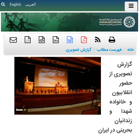
العربی
English
{ }
htm
خانه
/
فهرست مطالب
/
گزارش تصویری
گزارش
تصویری از
حضور
انقلابیون
و خانواده
شهدا و
زندانیان
بحرینی در ایران