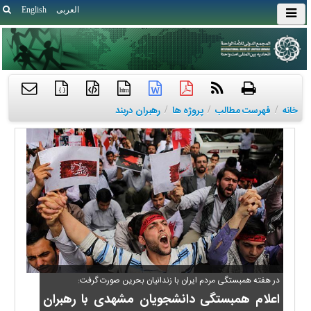
العربی
English
{ }
htm
خانه
/
فهرست مطالب
/
پروژه ها
/
رهبران دربند
در هفته همبستگی مردم ایران با زندانیان بحرین صورت گرفت:
اعلام همبستگی دانشجویان مشهدی با رهبران