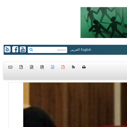
English
العربی
{ }
htm