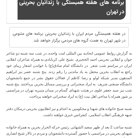
برنامه های هفته همبستگی با زندانیان بحرینی
در تهران
در هفته همبستگی مردم ایران با زندانیان بحرینی برنامه های متنوعی
در شهر تهران به همت گروه های مردمی برگزار خواهد شد.
به گزارش روابط عمومی اتحادیه بین المللی امت واحده، در شب سه شنبه دو شاعر
جوان و انقلابی بحرینی احمد الحجیری ،شیخ علی کربابادی،به همراه شاعران انقلابی
ایران در مراسم شب شعر در دانشگاه امام صادق(ع) با خواندن اشعار زیبای خود
راجع به انقلاب بحرین محفل به یاد ماندنی را رقم زدند. پنج شنبه عصر نیز ابراهیم
المدهون مدیر شبکه لولو و رضا کاظم از فعالان حقوق بشر در جمع دانشجویان
دانشگاه صنعتی شریف به ایراد سخنرانی و بررسی مسائل بحرین پرداختند. پنج شنبه
شب نیز سید جعفر علوی در هیئت شهدای گمنام در میدان منیریه تهران در مراسمی
پر شور همراه با مداحی اهل بیت (ع) به ایراد سخنرانی خواهند پرداخت.
شنبه صبح خانواده های شهدا و محکومین به اعدام و نیز انقلابیون بحرینی درمکان دفتر
جبهه فرهنگی انقلاب اسلامی، کنفرانس خبری خواهند داشت .
شنبه ساعت 2 بعد از ظهر سعید الشهابی رئیس حرکه الحرار بحرین به همراه خانواده
شهدای بحرینی در مراسمی با حضور گسترده دانشجویان و مردم در تالار شیخ انصاری