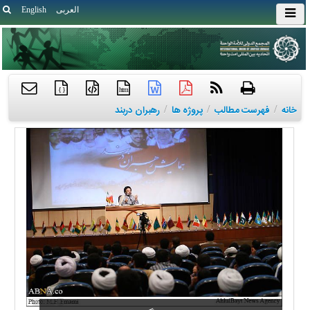
العربی
English
{ }
htm
خانه
/
فهرست مطالب
/
پروژه ها
/
رهبران دربند