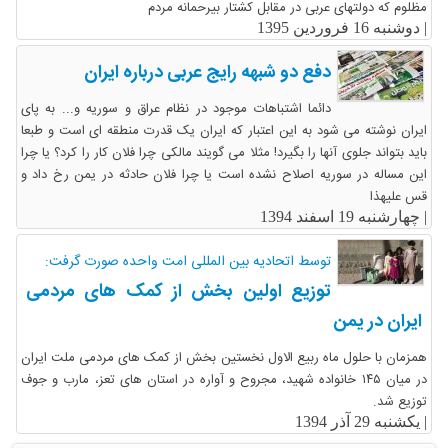
مظلوم که دولتهای عربی در مقابل کشتار بیرحمانه مردم
|
دوشنبه 16 فروردین 1395
دفع دو شبهه رایج عربی درباره ایران
دائما اشتباهات موجود در نظام عراق و سوریه و... به پای
ایران نوشته می شود به این اعتبار که ایران یک قدرت منطقه ای است و طبعا
باید بتواند جلوی آنها را بگیرد! مثلا می گویند مالکی چرا فلان کار را کرد؟ یا چرا
این مساله در سوریه اصلاح نشده است یا چرا فلان حادثه در یمن رخ داد و
قس علیهذا
|
چهارشنبه 19 اسفند 1394
توسط اتحادیه بین المللی امت واحده صورت گرفت:
توزیع اولین بخش از کمک های مردمی
ایران در یمن
همزمان با حلول ماه ربیع الاول نخستین بخش از کمک های مردمی ملت ایران
در میان ۱۴۵ خانواده شهید، مجروح و آواره در استان های تعز، مارب و جوف
توزیع شد.
|
یکشنبه 29 آذر 1394