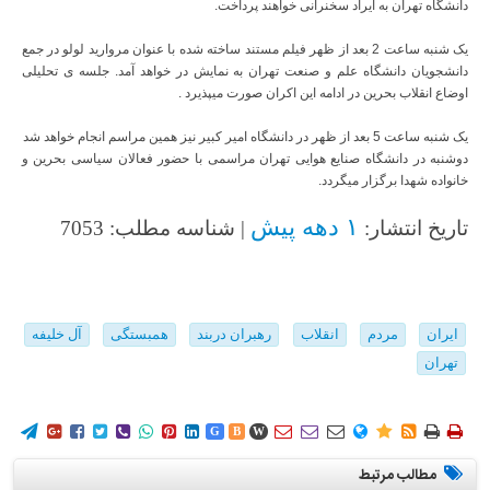
دانشگاه تهران به ایراد سخنرانی خواهند پرداخت.
یک شنبه ساعت 2 بعد از ظهر فیلم مستند ساخته شده با عنوان مروارید لولو در جمع
دانشجویان دانشگاه علم و صنعت تهران به نمایش در خواهد آمد. جلسه ی تحلیلی
اوضاع انقلاب بحرین در ادامه این اکران صورت میپذیرد .
یک شنبه ساعت 5 بعد از ظهر در دانشگاه امیر کبیر نیز همین مراسم انجام خواهد شد
دوشنبه در دانشگاه صنایع هوایی تهران مراسمی با حضور فعالان سیاسی بحرین و
خانواده شهدا برگزار میگردد.
۱ دهه پیش
تاریخ انتشار:
| شناسه مطلب: 7053
ایران
مردم
انقلاب
رهبران دربند
همبستگی
آل خلیفه
تهران
















G
B
W
مطالب مرتبط