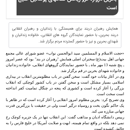
است
همایش رهبران دربند برای همبستگی با زندانیان و رهبران انقلابی
دربند بحرین، با حضور نمایندگان گروه های انقلابی، خانواده زندانیان و
شهدای بحرین و نیز با حضور گسترده مردم برگزار شد.
«حجت الاسلام و المسلمین سید ابوالحسن نواب»
عضو شورای عالی مجمع
جهانی اهل بیت(ع) سخنران اصلی همایش "رهبران در بند" بود که عصر امروز
ـ پنج شنبه 13 مهر ماه ـ با حضور نمایندگان گروه‏های انقلابی، خانواده زندانیان
و خانواده شهدای بحرین در قم برگزار شد.
وی در آغاز بیانات خود گفت: سخن گفتن در باب مظلومترین انقلاب در بیداری
اسلامی بسیار مشکل است و سخن گفتن در باب کشور کوچکی که انقلاب
بزرگی را آغاز کرده است و کشوری که پنجه در چنگال تمامیت کفر انداخته
است سخت است.
وی تصریح کرد: بحرین مظلوم امروز انقلابی را آغاز کرده است که در ظاهر با
یک حاکم نگون بخت و روسیاه درگیر است ولی در حقیقت با بزرگترین قدرت
جهانی مبارزه می کند.
رییس دانشگاه ادیان و مذاهب گفت: این انقلاب تنها در یک جزیره کوچک رخ
نمی دهد بلکه در واقع تمام هیمنه، ابهت و صلابت آمریکا در خلیج فارس را به
چالش کشیده است