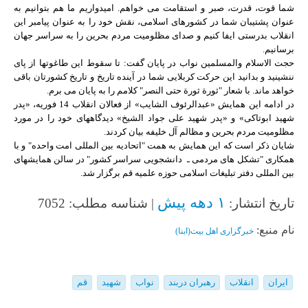
شما قوت، قدرت، صبر و استقامت می خواهم. امیدواریم ما هم بتوانیم به
عنوان پشتیبان شما در کشورهای اسلامی، نقش خود را به عنوان پیامبر این
انقلاب بدرستی ایفا کنیم و صدای مظلومیت مردم بحرین را به سراسر جهان
برسانیم.
حجت الاسلام والمسلمین نواب در پایان گفت: تا سقوط این طاغوت‏ها از پای
ننشینید و بدانید این حرکت کربلایی شما در آینده تاریخ و تاریخ کشورتان باقی
خواهد ماند. با شعار "ثورة ثورة حتی النصر" کلامم را به پایان می برم.
در ادامه این همایش «عبدالرئوف الشایب» از فعالان انقلاب 14 فوریه، «پدر
شهید ابوتاکی» و «پدر شهید علی جواد الشیخ» دیدگاه‏های خود را در مورد
مظلومیت مردم بحرین و مظالم آل خلیفه بیان کردند.
شایان ذکر است که این همایش به همت "اتحادیه بین المللی امت واحده" و با
همکاری "تشکل های مردمی ـ دانشجویی سراسر کشور" در سالن همایش‏های
بین المللی دفتر تبلیغات اسلامی حوزه علمیه قم برگزار شد.
۱ دهه پیش
تاریخ انتشار:
| شناسه مطلب: 7052
نام منبع:
خبرگزاری اهل بیت(ابنا)
ایران
انقلاب
رهبران دربند
نواب
شهید
قم