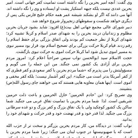
وی گفت: آنچه امیر بحرین را نگه داشته است تمامیت کفر جهانی است. امیر
بحرین عددی نیست بلکه جبهه استکبار پشت او ایستاده و وی را نگه داشته اند.
آنها می دانند که اگر او بشکند شیشه عمر همه حکام خلیج فارس یکی پس از
دیگری خواهد شکست و سقوط‏های زنجیروار شروع خواهد شد.
دبیر شورای عالی مجمع جهانی اهل بیت(ع) افزود: شاید بشود جریان بحرین
مظلوم و زندانیان دربند بحرین را به شهدای صدر اسلام و کربلا تشبیه کرد؛
شهدای کربلا از نظر جمعیت کم بودند ولی اتفاق بزرگی برای حفظ اسلام را
رقم زدند. قیام کربلا حرکت بزرگی برای تصحیح اسلام بود. قرار بود مسیر نبوی
به مسیر اموی تبدیل شود اما کربلا حرکت اموی به حرکت نبوی بازگشت.
حجت الاسلام سید ابوالحسن نواب سپس صراحتاً اعلام کرد: امروز مردم
بحرین برای آزادی یک کشور نمی جنگند. من این جمله را می گویم و
مسؤولیتش را می پذیرم که «شما مردم بحرین با کفر سعودی و کفر قطری که
از کفر آمریکا بدتر است می جنگید». این کفر آشمار نیست؛ بلکه کفر مخفی و
اموی است. اینها همان معاویه هایی هستند که می خواهند جای رسول الله(ص)
بنشینند.
وی تصریح کرد: این "خادم الحرمین" خازل الحرمین و باعث ذلت حرمین
شریفین است. لذا شما مردم بحرین با تمامیت نفاق عربی می جنگید. شما
ساکن یک کشور کوچکید ولی با یک نفاق بزرگ و کفر بزرگ و دو غده سرطانی
بزرگ می جنگید. لذا قدر خود و قدر نهضت خود و قدر حرکت و شهدای خود را
بدانید.
نواب گفت: در دیدگاه من، کار مردم بحرین بزرگ‏تر و سخت تر از حزب الله
است که با صهیونیست‏ها در جنوب لبنان می جنگد؛ زیرا شما مردم بحرین با
کسانی می جنگید که لباس رهبران جهان اسلام بر تن دارند ولی پشتیبان کفر