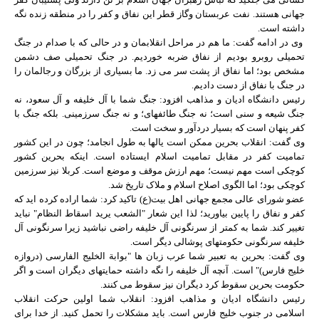
جهانی هستند. نفت عربستان وگاز قطر این نفاق و کفر را در منطقه زنده نگه
داشته است.
وی در ادامه گفت: ما هم در مراحل انقلابمان و در حالی که با صدام در جنگ
تحمیلی روبرو بودیم از نفاق ضربه خوردیم. در جنگ تحمیلی صف دشمن
مشخص بود؛ اما نفاق از پشت سر می زد. ما بسیاری از بزرگان و رجالمان را
در جنگ با نفاق از دست دادیم.
رئیس دانشگاه ادیان و مذاهب افزود: جنگ شما با آل خلیفه و آل سعود، نه
جنگ شیعه و سنی است؛ نه جنگ طائفه‏ای؛ و نه جنگ سرزمینی. بلکه جنگ با
کفر پنهان است که بسیار دردآور و سخت است.
وی گفت: انقلاب بحرین ممکن است یالها به طول انجامد؛ چون در این کشور
تمامیت کفر در مقابل تمامیت اسلام ایستاده است. اینکه بحرین کشور
کوچکی است مهم نیست؛ مهم ارزش موقف و موضع است. کربلا نیز سرزمین
کوچکی بود؛ اما الگوی اصلاح اسلام و ملاک تاریخ شد.
عضو شورای عالی مجمع جهانی اهل بیت(ع) تاکید کرد: شما اراده کرده اید که
کفر و نفاق را پایین بیاورید؛ لذا این شعار "الشعب یرید اسقاط النظام" نباید
تغییر کند. شما به کمتر از سرنگونی آل خلیفه راضی نباشید زیرا سرنگونی آل
خلیفه سرنگونی حکومتهای پوشالی دیگر است.
وی گفت: بحرین به تعبیر شما عرب زبان ها "بوابة الخلیج الفارسی (دروازه
خلیج فارس)" است. آنچه آل خلیفه را نگه داشته حمایتهای دیگران است و اگر
حکومت بحرین سقوط کرد دیگران نیز سقوط می کنند.
رئیس دانشگاه ادیان و مذاهب افزود: انقلاب شما اولین حرکت انقلاب
اسلامی در جنوب خلیج فارس است. باید مشکلات را تحمل کنید. از خدا برای