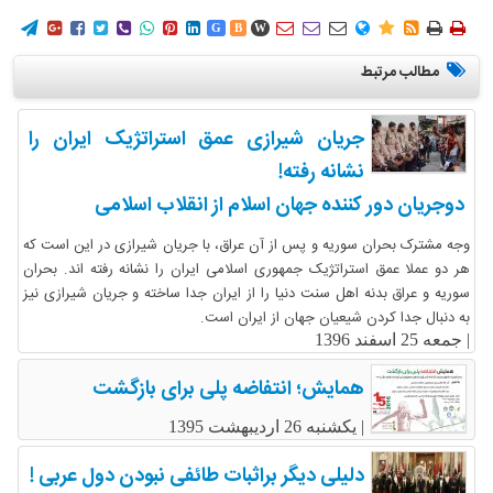
















G
B
W
مطالب مرتبط
جریان شیرازی عمق استراتژیک ایران را
نشانه رفته!
دوجریان دور کننده جهان اسلام از انقلاب اسلامی
وجه مشترک بحران سوریه و پس از آن عراق، با جریان شیرازی در این است که
هر دو عملا عمق استراتژیک جمهوری اسلامی ایران را نشانه رفته اند. بحران
سوریه و عراق بدنه اهل سنت دنیا را از ایران جدا ساخته و جریان شیرازی نیز
به دنبال جدا کردن شیعیان جهان از ایران است.
|
جمعه 25 اسفند 1396
همایش؛ انتفاضه پلی برای بازگشت
|
یکشنبه 26 اردیبهشت 1395
دلیلی دیگر براثبات طائفی نبودن دول عربی !