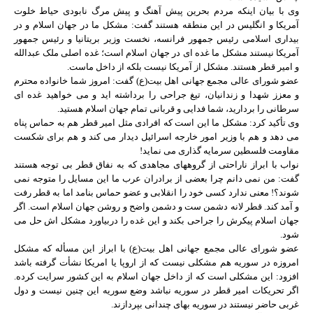
وی با بیان اینکه مردم بحرین پیش آهنگ و پیش مرگ نابودی حیاط خلوت
آمریکا و انگلیس در این منطقه هستند گفت: مشکل ما در جهان اسلام و در
بیداری اسلامی رئیس جمهور فرانسه، نخست وزیر بریتانیا و رئیس جمهور
آمریکا نیستند مشکل ما غده ای در جهان اسلام است؛ غده اصلی ملک عبدالله
و امیر قطر هستند. مشکل از آمریکا نیست بلکه از داخل ماست.
عضو شورای عالی مجمع جهانی اهل بیت(ع) گفت: امروز شما خانواده محترم
و معزز شهدا و زندانیان، تیغ جراحی را برداشته اید و می خواهید غده ای
سرطانی را بردارید، شما فدایی و قربانی تمام جهان اسلام هستید.
وی تأکید کرد: مشکل ما این است که افرادی مثل امیر قطر هم به حماس پناه
می دهد و هم با وزیر امور خارجه اسرائیل دیدار می کند و هم برای شکست
مقاومت فلسطین سرمایه گذاری می نماید!
نواب با ابراز ناراحتی از گروههای مجاهدی که به نفاق قطر بی توجه هستند
گفت: من نمی دانم چرا بعضی از برادران عرب ما این مسایل را متوجه نمی
شوند؟! معنی ندارد کسی خود را انقلابی و عضو حماس بنامد اما به قطر رفت
و آمد کند. قطر لانه دشمن ست و دشمن واضح و روشن جهان اسلام است. اگر
جهان اسلام پیکرش را جراحی بکند و این غده را دربیاورد مشکل اش حل می
شود.
عضو شورای عالی مجمع جهانی اهل بیت(ع) با ابراز این مسأله که مشکل
امروزه در سوریه هم مشکلی نیست که از اروپا یا امریکا نشأت گرفته باشد
افزود: این مشکلی است که از داخل جهان اسلام به این کشور سرایت کرده.
اگر تحریکات امیر قطر در سوریه نباشد وضع سوریه این چنین نیست و دول
غربی حاضر نیستند در سوریه بهای چندانی بپردازند.