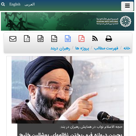
العربی
English
{ }
htm
خانه
/
فهرست مطالب
/
پروژه ها
/
رهبران دربند
حجه الاسلام نواب در همایش رهبران در بند:
بحرین دروازه فرو ریختن نظامهای پوشالین خلیج