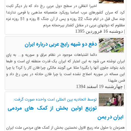
اخیرا اتفاقی در سطح دول عربی رخ داد که بار دیگر ثابت
کرد که سران کشورهای عرب اساسا رویکرد متعصبانه مذهبی یا قومی ندارند!
چند سال قبل در ایام جنگ 22 روزه و پس از آن جنگ 8 روزه و 51 روزه غزه
مظلوم که دولتهای عربی در مقابل کشتار بیرحمانه مردم
|
دوشنبه 16 فروردین 1395
دفع دو شبهه رایج عربی درباره ایران
دائما اشتباهات موجود در نظام عراق و سوریه و... به پای
ایران نوشته می شود به این اعتبار که ایران یک قدرت منطقه ای است و طبعا
باید بتواند جلوی آنها را بگیرد! مثلا می گویند مالکی چرا فلان کار را کرد؟ یا چرا
این مساله در سوریه اصلاح نشده است یا چرا فلان حادثه در یمن رخ داد و
قس علیهذا
|
چهارشنبه 19 اسفند 1394
توسط اتحادیه بین المللی امت واحده صورت گرفت:
توزیع اولین بخش از کمک های مردمی
ایران در یمن
همزمان با حلول ماه ربیع الاول نخستین بخش از کمک های مردمی ملت ایران