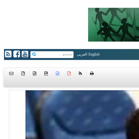
English
العربی
{ }
htm