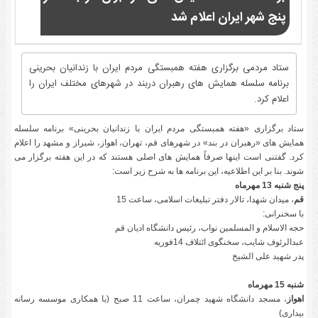
پنج شهر ایران اعلام شد
ستاد مردمی برگزاری هفته همبستگی مردم ایران با زندانیان بحرینی
برنامه سلسله همایش های رهبران دربند در شهرهای مختلف ایران را
اعلام کرد.
ستاد برگزاری «هفته همبستگی مردم ایران با زندانیان بحرینی» برنامه سلسله
همایش های «رهبران در بند» در شهرهای قم، تهران، اهواز، شیراز و مشهد را اعلام
کرد. گفتنی است اینها صرفاً همایش های اصلی هستند که در این هفته برگزار می
شوند. بنا بر این اطلاعیه، این برنامه ها به شرح زیر است:
پنج شنبه 13 مهرماه
قم
، میدان شهدا، تالار دفتر تبلیغات اسلامی، ساعت 15
با سخنرانی:
حجه الاسلام و المسلمین نواب، رئیس دانشگاه ادیان قم
عبدالرئوف شایب، سخنگوی ائتلاف 14فوریه
پدر شهید علی الشیخ
شنبه 15 مهرماه
اهواز
، مسجد دانشگاه شهید چمران، ساعت 11 صبح (با همکاری موسسه رسانه
بیداری)