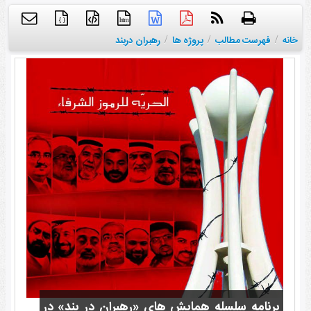
{ }
htm
خانه
/
فهرست مطالب
/
پروژه ها
/
رهبران دربند
برنامه سلسله همایش های «رهبران در بند» در