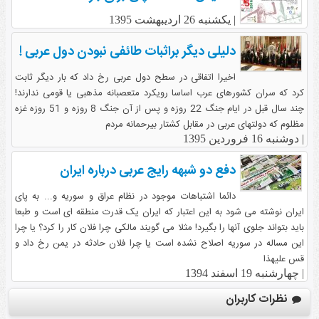
|
یکشنبه 26 اردیبهشت 1395
دلیلی دیگر براثبات طائفی نبودن دول عربی !
اخیرا اتفاقی در سطح دول عربی رخ داد که بار دیگر ثابت
کرد که سران کشورهای عرب اساسا رویکرد متعصبانه مذهبی یا قومی ندارند!
چند سال قبل در ایام جنگ 22 روزه و پس از آن جنگ 8 روزه و 51 روزه غزه
مظلوم که دولتهای عربی در مقابل کشتار بیرحمانه مردم
|
دوشنبه 16 فروردین 1395
دفع دو شبهه رایج عربی درباره ایران
دائما اشتباهات موجود در نظام عراق و سوریه و... به پای
ایران نوشته می شود به این اعتبار که ایران یک قدرت منطقه ای است و طبعا
باید بتواند جلوی آنها را بگیرد! مثلا می گویند مالکی چرا فلان کار را کرد؟ یا چرا
این مساله در سوریه اصلاح نشده است یا چرا فلان حادثه در یمن رخ داد و
قس علیهذا
|
چهارشنبه 19 اسفند 1394
نظرات کاربران