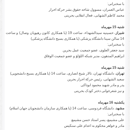
با سخنرانی:
عباس العمران، مسوول شاخه حقوق بشر حرکة احرار
محمد کاظم الشهابی، فعال انقلابی بحرینی
شنبه 15 مهرماه
شیراز
، حسینیه سیدالشهداء، ساعت 19 (با همکاری کانون رهپویان وصال) و ساعت
14 سالن سینا دانشگاه پزشکی (با همکاری بسیج دانشگاه پزشکی)
با سخنرانی:
سید جعفر العلوی، عضو جمعیت عمل بحرین
ابراهیم المدهون، مدیر شبکه اللؤلؤ و عضو جمعیت الوفاق
شنبه 15 مهرماه
تهران
، دانشگاه تهران، تالار شیخ انصاری، ساعت 14 (با همکاری بسیج دانشجویی)
سعید الشهابی، رئیس حرکة احرار بحرین
پدر و مادر شهید محمود ابوتاکی
و نیز شعرخوانی دختر کودک بحرینی
یکشنبه 16 مهرماه
مشهد
، دانشگاه فردوسی، ساعت 14 (با همکاری سازمان دانشجویان جهان اسلام)
با سخنرانی:
علی مشیمع، پسر استاد حسن مشیمع
مادر و خواهر محکوم به اعدام علی سنکیس