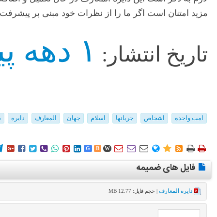
مزید امتنان است اگر ما را از نظرات خود مبنی بر پیشرفت 
۱ دهه پیش
تاریخ انتشار:
امت واحده
اشخاص
جریانها
اسلام
جهان
المعارف
دایره
د
















G
B
W
فایل های ضمیمه
دایره المعارف
| حجم فایل: 12.77 MB