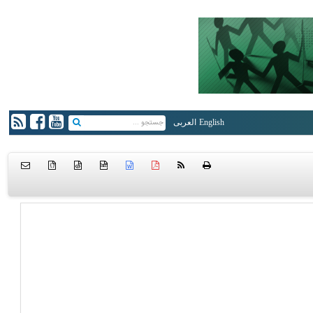
English
العربی
{ }
htm