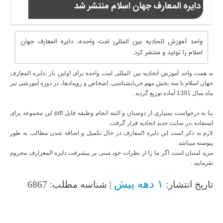
دایره المعارف جهان اسلام منتشر شد
واحد آموزش اتحادیه بین المللی امت واحده، دایره المعارف جهان
اسلام را تولید و منتشر کرد.
به همت واحد آموزش اتحادیه بین المللی امت واحده برای اولین بار ،دایره المعارف
جهان اسلام با سه بخش مهم جریانشناسی، اشخاص و رویدادها، در دوره آموزشی تیر
ماه سال 1391 آماده توزیع گردید .
بنا به درخواست بسیاری از دوستان و البته انجام وظیفه فایل pdf این مجموعه برای
استفاده ،در سایت جدید اتحادیه قرار گرفت.
لازم به ذکر است این دایره المعارف در حال تکمیل و اضافه شدن مطالب به طور
پیوسته میباشد .
مزید امتنان است اگر ما را از نظرات خود مبنی بر پیشرفت دایره المعرارف محروم
نفرمایید .
۱ دهه پیش
تاریخ انتشار:
| شناسه مطلب: 6867