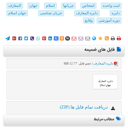
امت واحده
اشخاص
جریانها
اسلام
جهان
المعارف
دایره
دایره المعارف
جریان شناسی
جهان اسلام
دوره آموزشی
وقایع
















G
B
W
فایل های ضمیمه
دایره المعارف
| حجم فایل: 12.77 MB
دریافت تمام فایل ها (ZIP)
مطالب مرتبط