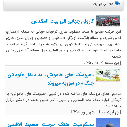
مطالب مرتبط
کاروان جهانی الی بیت المقدس
این حرکت جهانی با هدف معطوف سازی توجهات جهانی به مساله آزادسازی
قدس شریف و مساله بازگشت آوارگان فلسطینی و همچنین جریان سازی خبری
علیه رژیم صهیونیستی و مطرح کردن این رژیم به عنوان اشغالگر و ام الفساد
منطقه و ایجاد هویت بین الادیانی و بین المللی حول مساله آزادسازی قدس
شریف ...
|
پنج‌شنبه 14 دی 1396
«عروسک های خاموش» به دیدار «کودکان
جنگ» در سوریه میروند
مراسم اهدای عروسک های ساخته شده در کمپین «عروسک های خاموش» به
کودکان آواره جنگ زده فلسطینی و سوری آخر همین هفته در دمشق برگزار
خواهد شد.
|
چهارشنبه 11 شهریور 1394
محکومیت هتک حرمت مسجد الاقصی