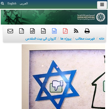
العربی
English
{ }
htm
خانه
/
فهرست مطالب
/
پروژه ها
/
کاروان الی بیت المقدس