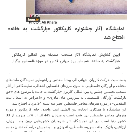
نمایشگاه آثار جشنواره کاریکاتور «بازگشت به خانه»
افتتاح شد
آیین گشایش نمایشگاه آثار منتخب مسابقه بین المللی کاریکاتور
«بازگشت به خانه» همزمان روز جهانی قدس در موزه فلسطین برگزار
شد.
به مناسبت حرکت کاروان جهانی الی بیت المقدس و راهپیمایی نمایندگان ملت های
مختلف و آوارگان فلسطینی به سوی مرزهای فلسطین اشغالی، نمایشگاهی از آثار
منتخب نخستین جشنواره بین المللی کارتون «بازگشت به خانه» با موضوع های «حق
بازگشت آوارگان فلسطینی به سرزمین های مادری» و «اعتراض به اشغال بیت
المقدس» در موزه هنرهای معاصر فلسطین عصر سه شنبه 24 مرداد، افتتاح شد.
این نمایشگاه با همکاری اتحادیه بین المللی امت واحده، خانه کاریکاتور و موزه
هنرهای معاصر فلسطین برپا شده است و میزبان 449 اثر از 174 هنرمند از 33
کشور دنیا است. در این نمایشگاه آثار هنرمندان کشورهایی چون هند، برزیل،
آرژانتین، بلژیک، هلند، سوریه، فلسطین، اندونزی و... به نمایش درآمد که نشان دهنده