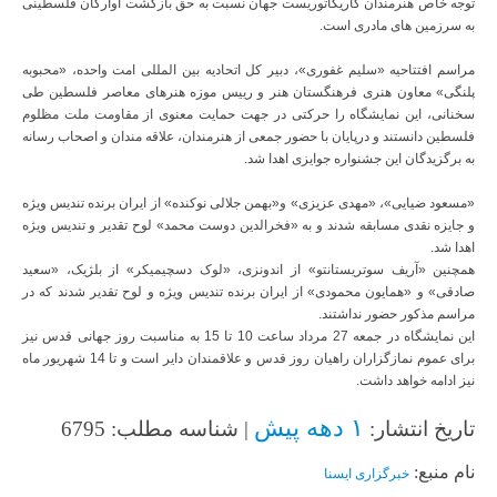
توجه خاص هنرمندان کاریکاتوریست جهان نسبت به حق بازگشت آوارگان فلسطینی
به سرزمین های مادری است.
مراسم افتتاحیه «سلیم غفوری»، دبیر کل اتحادیه بین المللی امت واحده، «محبوبه
پلنگی» معاون هنری فرهنگستان هنر و رییس موزه هنرهای معاصر فلسطین طی
سخنانی، این نمایشگاه را حرکتی در جهت حمایت معنوی از مقاومت ملت مظلوم
فلسطین دانستند و درپایان با حضور جمعی از هنرمندان، علاقه مندان و اصحاب رسانه
به برگزیدگان این جشنواره جوایزی اهدا شد.
«مسعود ضیایی»، «مهدی عزیزی» و«بهمن جلالی نوکنده» از ایران برنده تندیس ویژه
و جایزه نقدی مسابقه شدند و به «فخرالدین دوست محمد» لوح تقدیر و تندیس ویژه
اهدا شد.
همچنین «آریف سوتریستانتو» از اندونزی، «لوک دسچیمیکر» از بلژیک، «سعید
صادقی» و «همایون محمودی» از ایران برنده تندیس ویژه و لوح تقدیر شدند که در
مراسم مذکور حضور نداشتند.
این نمایشگاه در جمعه 27 مرداد ساعت 10 تا 15 به مناسبت روز جهانی قدس نیز
برای عموم نمازگزاران راهیان روز قدس و علاقمندان دایر است و تا 14 شهریور ماه
نیز ادامه خواهد داشت.
۱ دهه پیش
تاریخ انتشار:
| شناسه مطلب: 6795
نام منبع:
خبرگزاری ایسنا