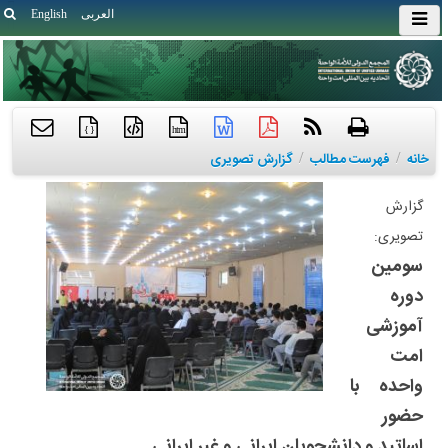
العربی
English
{ }
htm
خانه
/
فهرست مطالب
/
گزارش تصویری
گزارش
تصویری:
سومین
دوره
آموزشی
امت
واحده با
حضور
اساتید و دانشجویان ایرانی و غیر ایرانی