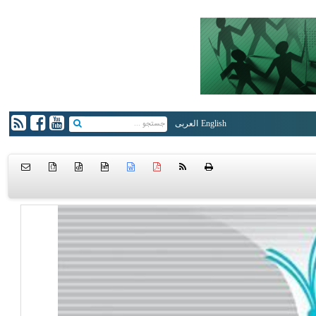
English
العربی
{ }
htm