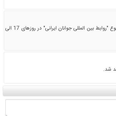
اتحادیه بین المللی امت واحده اعلام کرد هفتمین دوره آموزشی ویژه خود را با برگزاری رویداد ایده پردازی در موضوع "روابط بین المللی جوانان ایرانی" در روزهای 17 الی