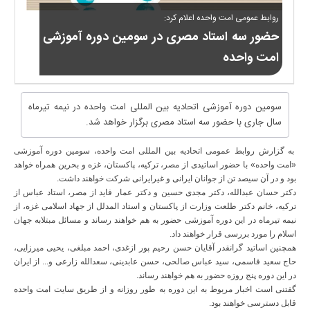
روابط عمومی امت واحده اعلام کرد:
حضور سه استاد مصری در سومین دوره آموزشی
امت واحده
سومین دوره آموزشی اتحادیه بین المللی امت واحده در نیمه تیرماه
سال جاری با حضور سه استاد مصری برگزار خواهد شد.
به گزارش روابط عمومی اتحادیه بین المللی امت واحده، سومین دوره آموزشی
«امت واحده» با حضور اساتیدی از مصر، ترکیه، پاکستان، غزه و بحرین همراه خواهد
بود و در آن سیصد تن از جوانان ایرانی و غیرایرانی شرکت خواهند داشت.
دکتر حسان عبدالله، دکتر مجدی حسین و دکتر عمار فاید از مصر، استاد عباس از
ترکیه، خانم دکتر طلعت وزارت از پاکستان و استاد المدلل از جهاد اسلامی غزه، از
نیمه تیرماه در این دوره آموزشی حضور به هم خواهند رساند و مسائل مبتلابه جهان
اسلام را مورد بررسی قرار خواهند داد.
همچنین اساتید گرانقدر آقایان حسن رحیم پور ازغدی، احمد مبلغی، یحیی میرزایی،
حاج سعید قاسمی، سید عباس صالحی، حسن عابدینی، سعدالله زارعی و... از ایران
در این دوره پنج روزه حضور به هم خواهند رساند.
گفتنی است اخبار مربوط به این دوره به طور روزانه و از طریق سایت امت واحده
قابل دسترسی خواهند بود.