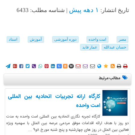
۱ دهه پیش
تاریخ انتشار:
| شناسه مطلب: 6433
مصر
امت واحده
دوره آموزشی
آموزش
استاد
حسان عبدالله
عمار فاید
















G
B
W
مطالب مرتبط
کارگاه ارائه تجربیات اتحادیه بین المللی
امت واحده
کارگاه تجربه نگاری اتحادیه بین المللی امت واحده به مدت
دو روز با هدف ارائه اقدامات موفق مردمی عرصه بین الملل با سهمیه ویژه
فعالین بین الملل در روز های چهارشنبه و پنج شنبه مورخ ۸و۹ ...