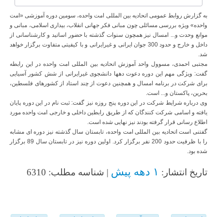
به گزارش روابط عمومی اتحادیه بین المللی امت واحده، سومین دوره آموزشی «امت
واحده» ویژه بررسی مسائلی چون مبانی فکر جهانی انقلاب، بیداری اسلامی، مبانی و
موانع وحدت و... امسال نیز همچون سنوات گذشته با حضور اساتید و کارشناسانی از
داخل و خارج و حدود 300 جوان ایرانی و غیرایرانی و با کیفیتی متفاوت برگزار خواهد
شد.
مجتبی احمدی، مسوول واحد آموزش اتحادیه بین المللی امت واحده در این رابطه
گفت: ویژگی مهم این دوره دعوت دهها دانشجوی غیرایرانی از شش کشور آسیایی
برای شرکت در برنامه امسال و همچنین دعوت از چند استاد از کشورهای فلسطین،
بحرین، پاکستان و... است.
وی درباره شرایط شرکت در این دوره پنج روزه نیز گفت: ثبت نام در این دوره پایان
یافته و اسامی شرکت کنندگان که از طریق رابطین داخلی و خارجی امت واحده مورد
اطلاع رسانی قرار گرفته بودند نیز نهایی شده است.
گفتنی است اتحادیه بین المللی امت واحده، تابستان سال گذشته نیز دوره ای مشابه
را با ظرفیت حدود 200 نفر برگزار کرد. اولین دوره نیز در تابستان سال 89 برگزار
شده بود.
۱ دهه پیش
تاریخ انتشار:
| شناسه مطلب: 6310