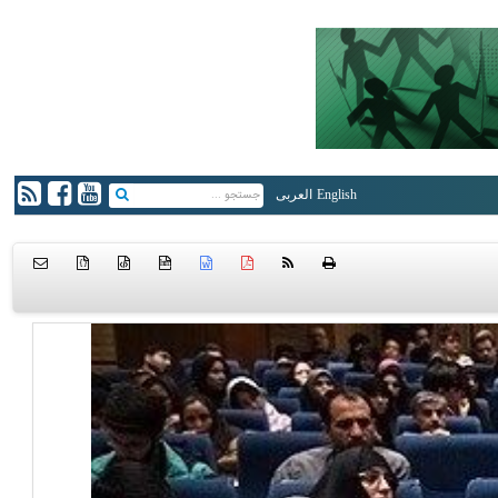
English
العربی
{ }
htm