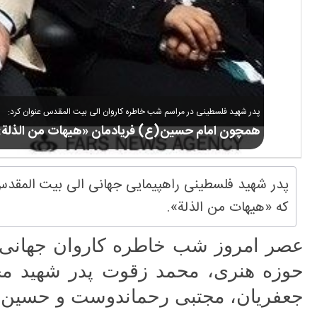
پدر شهید فلسطینی در مراسم شب خاطره کاروان الی بیت المقدس عنوان کرد:
همچون امام حسین(ع) فریادمان «هیهات من الذلة
پدر شهید فلسطینی راهپیمایی جهانی الی بیت المقدس 
که «هیهات من الذلة».
عصر امروز شب خاطره کاروان جهانی ا
حوزه هنری، محمد زقوت پدر شهید مح
جعفریان، مجتبی رحماندوست و حسین ر