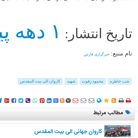
۱ دهه پیش
تاریخ انتشار:
نام منبع:
خبرگزاری فارس
شب خاطره
محمود زقوت
شهید
کاروان الی بیت المقدس
















G
B
W
مطالب مرتبط
کاروان جهانی الی بیت المقدس