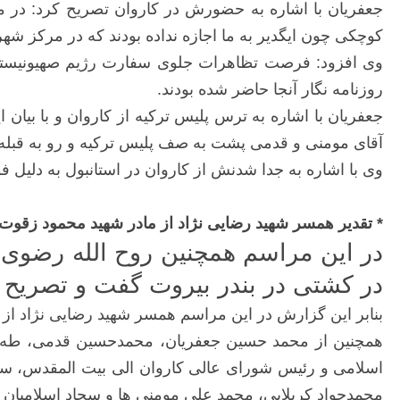
جعفریان با اشاره به حضورش در کاروان تصریح کرد: در م
کوچکی چون ایگدیر به ما اجازه نداده بودند که در مرکز شهر 
وی افزود: فرصت تظاهرات جلوی سفارت رژیم صهیونیستی د
روزنامه نگار آنجا حاضر شده بودند.
جعفریان با اشاره به ترس پلیس ترکیه از کاروان و با بیان
آقای مومنی و قدمی پشت به صف پلیس ترکیه و رو به قبله اق
وی با اشاره به جدا شدنش از کاروان در استانبول به دلیل ف
* تقدیر همسر شهید رضایی نژاد از مادر شهید محمود زقوت
در کشتی در بندر بیروت گفت و تصریح کر
بنابر این گزارش در این مراسم همسر شهید رضایی نژاد از 
همچنین از محمد حسین جعفریان، محمدحسین قدمی، طه حس
اسلامی و رئیس شورای عالی کاروان الی بیت المقدس، سی
محمدجواد کربلایی، محمد علی مومنی ها و سجاد اسلامیان ت