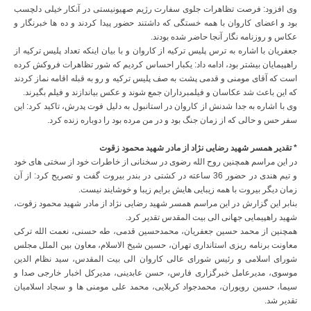
وی افزود: فرصت تظاهرات جلوی سفارت رژیم صهیونیستی در آنکار خیلی دلچسب
بود و اعضای کاروان با همه خستگی که داشتند حضور پیدا کردند و ده ها خبرنگار و
عکاس و روزنامه نگار آنجا حاضر شده بودند.
جعفریان با اشاره به ترس پلیس ترکیه از کاروان و با بیان اینکه تعداد پلیس ترکیه از
راهپیمایان بیشتر بود، ادامه داد: یکبار احساس کردیم که شور تظاهرات فروکش کرده
است که آقای مومنی و قدمی پشت به صف پلیس ترکیه و رو به قبله اقامه نماز کردند
که این باعث شد عکاسان و فیلمبرداران جمع شوند و عکس بیاندازند و فیلم بگیرند.
وی با اشاره به جدا شدنش از کاروان در استانبول به دلیل فوت پدرش، تاکید کرد: این
سفر حس و حالی که از زمان جنگ بود و در من مرده بود را دوباره زنده کرد.
* تقدیر همسر شهید رضایی نژاد از مادر شهید محمود زقوت
در این مراسم همچنین روح الله رضوی در سخنانی از خاطرات خود از سختی های خود
و تیم هندی در حضور 36 ساعته در کشتی در بندر بیروت گفت و تصریح کرد: از آن
زمان دیگر بیروت با همه زیبایی هایش برایم زیبا و خوشایند نیست.
بنابر این گزارش در این مراسم همسر شهید رضایی نژاد از مادر شهید محمود زقوت،
شهید راهپیمایی جهانی الی بیت المقدس تقدیر کرد.
همچنین از محمد حسین جعفریان، محمدحسین قدمی، طه حسنی، نعمت الله ترکی
معاونت برنامه ریزی استانداری تهران، حسین شیخ الاسلام، معاون بین الملل مجلس
شورای اسلامی و رئیس شورای عالی کاروان الی بیت المقدس، سید نظام الدین
موسوی، مدیرعامل خبرگزاری فارس، حسن عابدینی، مدیرکل اخبار خارجی صدا و
سیما، حسین رویوران، محمدجواد کربلایی، محمد علی مومنی ها و سجاد اسلامیان
تقدیر شد.