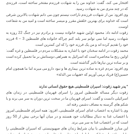
افتخار می کند، گفت: خداوند من را به شهادت فرزندم مفتخر ساخته است، فرزندی
که در چند متری من به شهادت رسید.
وی افزود: من از شهادت فرزندم ناراحت نیستم چون می دانم شهادت بالاترین شرفی
است که خداوند برای بهترین خلقش مقرر و میسر ساخته است و امید من به شفاعت
اوست.
زقوت ادامه داد: محمود اولین شهید خانواده نیست و برادرم نیز در جنگ 22 روزه به
شهادت رسید اما نمی توانم سر بلند کنم چراکه خانواده های فلسطین 3 – 4 فرزند
خود را تقدیم کرده اند و من یک فرزند خود را که این کمترین است.
محمد زقوت در ادامه سخنان خود با اشاره به مشکلات مردم در فلسطین و غزه گفت:
اولین رنج ما محاصره است که اسرائیل به همراهی دوستانش بر ما تحمیل کرده است
و بر ساده ترین نیازها تاثیر گذاشته است.
وی افزود: مردم غزه به ساده ترین بیماری ها و نبود دارو می میرند اما ما همچون امام
حسین(ع) فریاد برمی آوریم که «هیهات من الذلة»
* پدر شهید زقوت: اسیران فلسطینی هیچ حقوق انسانی ندارند
زقوت دیگر مساله فلسطین امروز را اسرای قهرمان فلسطینی در زندان های
اسرائیلی دانست و گفت: اسرای قهرمان ما در سخت ترین دوران به سر می برند و با
شکم های گرسنه به مصاف دشمن رفته اند.
وی با اشاره به اعتصاب غذای اسرای فلسطینی، افزود: همه اسرای فلسطینی امروز
با اعتصاب غذا به دنبال مطالبات خود هستند و در میان آنها برخی بیش از 50 روز
است که در اعتصاب غذا به سر می برند.
این مبارز فلسطینی با بیان شرایط زندان های صهیونیستی که اسیران فلسطینی را