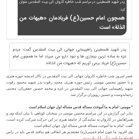
پدر شهید فلسطینی در مراسم شب خاطره کاروان الی بیت المقدس عنوان
کرد:
همچون امام حسین(ع) فریادمان «هیهات من
الذلة» است
پدر شهید فلسطینی راهپیمایی جهانی الی بیت المقدس گفت: مردم
غزه به ساده ترین بیماری ها و نبود دارو می میرند اما ما همچون امام
حسین(ع) فریاد برمی آوریم که «هیهات من الذلة».
عصر امروز شب خاطره کاروان جهانی الی بیت المقدس در تالار اندیشه حوزه هنری
و با حضور محسن مومنی رئیس حوزه هنری، محمد زقوت پدر شهید محمود زقوت
شهید راهپیمایی جهانی الی بیت المقدس در غزه و محمد حسین جعفریان، مجتبی
رحماندوست و حسین رویوران برگزار شد.
* مومنی: امام به ما آموخت مساله قدس مساله اول جهان اسلام است
بنابر این گزارش در این مراسم محسن مومنی در سخنان کوتاهی با بیان اینکه وی و
همراهانش در کاروان به نمایندگی از جامعه هنری در این حرکت شرکت کرده است،
گفت: ‫امام به ما آموخت مساله قدس مساله اول جهان اسلام است.
وی افزود: ما چون امام خمینی(ره) معتقدیم ‫هر اتفاقی هم بیافتد قدس باید در راس
اهتمام ما باشد ‫و آن را از یاد نبریم.