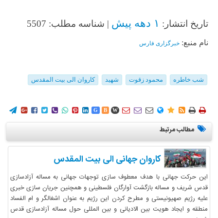
۱ دهه پیش
تاریخ انتشار:
| شناسه مطلب: 5507
نام منبع:
خبرگزاری فارس
شب خاطره
محمود زقوت
شهید
کاروان الی بیت المقدس
















G
B
W
مطالب مرتبط
کاروان جهانی الی بیت المقدس
این حرکت جهانی با هدف معطوف سازی توجهات جهانی به مساله آزادسازی
قدس شریف و مساله بازگشت آوارگان فلسطینی و همچنین جریان سازی خبری
علیه رژیم صهیونیستی و مطرح کردن این رژیم به عنوان اشغالگر و ام الفساد
منطقه و ایجاد هویت بین الادیانی و بین المللی حول مساله آزادسازی قدس