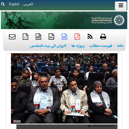
العربی
English
{ }
htm
خانه
/
فهرست مطالب
/
پروژه ها
/
کاروان الی بیت المقدس