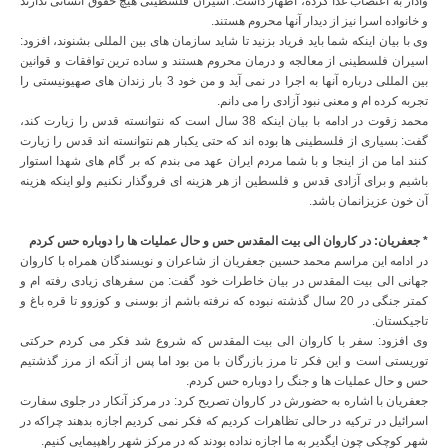
وادار به اعتصاب غذا کرده، اظهار داشت: اسیران فلسطینی هیچ حقوق انسانی ندارند
و خانواده اسرا نیز از دیدار آنها محروم هستند.
وی با بیان اینکه شما باید فریاد بزنید تا شاید سازمان های بین المللی بشنوند، افزود:
اسیران فلسطینی از معالجه و درمان محروم هستند و ساده ترین توافقات و قوانین
بین المللی درباره آنها به اجرا در نمی آید و من خود 3 بار زندان های صهیونیستی را
تجربه کرده ام و معنی نبود آزادی را می دانم.
محمد زقوت در ادامه با بیان اینکه 38 سال است که نتوانسته قدس را زیارت کند،
گفت: بسیاری از فلسطینی ها بوده اند که حتی یکبار هم نتوانسته اند قدس را زیارت
کنند اما من از اینجا و با شما مردم ایران عهد می بندم که بر گام های شهدا استوار
باشیم و برای آزادی قدس و فلسطین از هر هزینه ای فروگذار نکنیم ولو اینکه هزینه
آن خون عزیزانمان باشد.
* جعفریان: در کاروان الی بیت المقدس حس و حال عملیات ها را دوباره حس کردم
در ادامه این مراسم محمد حسین جعفریان از شاعران و نویسندگان همراه با کاروان
جهانی الی بیت المقدس در بیان خاطرات خود گفت: من سفرهای زیادی رفته ام و
کمتر جنگی در 20 سال گذشته نبوده که نرفته باشم از بوسنی و کوزوو تا قره باغ و
تاجیکستان.
وی افزود: سفر با کاروان الی بیت المقدس که شروع شد فکر می کردم حرکتی
توریستی است و این فکر تا مرز بازرگان با من بود اما پس از آنکه از مرز گذشتیم
حس و حال عملیات ها و جنگ را دوباره حس کردم.
جعفریان با اشاره به حضورش در کاروان تصریح کرد: در مرکز آنکار در جلوی سفارت
اسرائیل در ترکیه در حالی تظاهرات کردیم که فکر نمی کردیم اجازه بدهند چراکه در
شهر کوچکی چون ایگدیر به ما اجازه نداده بودند که در مرکز شهر راهپیمایی کنیم.