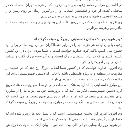
در ادامه این مراسم محمد زقوت پدر شهید زقوت که از غزه به تهران آمده است در
سخنانی گفت: از غزه و فلسطین اشغالی و از بزرگترین زندان بر روی زمین و از
مسجد الاقصی و شهدا و مجروحان به شما درود می فرستم.
وی افزود: خدا خواست که در سرزمین فلسطین به دینا بیاییم و حماسه پشت حماسه
بیافرینیم و هزینه بپردازیم.
* پدر شهید زقوت: کودکان فلسطینی از بزرگان سبقت گرفته اند
زقوت با بیان اینکه هر هزینه ای را در برابر اشغالگران می پردازیم اما در برابر آنها
خضوع نمی کنیم، تاکید کرد: خداوند خواسته است تا شما مردم ایران در این کشور
باشید، کشوری که در برابر شیطان بزرگ ایستاد و به آن «نه» بزرگ گفت و تسلیم
شدن در برابر آمریکا را رد کرد.
وی افزود: خداوند خواست که در کشور شما انقلابی بزرگ رخ دهد که در حمایت از
مقاومت در منطقه و به ویژه فلسطین باشد تا جایی که دشمن صهیونیستی برای این
مقاومت که در حمایت شما بود حساب ویژه ای باز کند.
این مبارز فلسطینی با اشاره به هتک مقدسات دینی توسط صهیونیست ها، تصریح
کرد: دشمن صهیونیستی فکر می کند که با تروریسم خود می تواند ما را از مبارزه
برای مقدسماتمان منصرف کند اما در برابر تروریسم صهیونیست ها می گوییم که
کودکان ما با سینه خالی و سنگ بر دست در مبارزه و شهادت از بزرگان سبقت گرفته
اند.
وی افزود: امروز این دشمن صهیونیستی است که با نسل بچه ها روبرو شده اند که
حتما بازپس گرفتن مقدسات اسلامی با آنها ممکن و شدنی است.
پدر شهید روز راهپیمایی جهانی الی بیت المقدس با بیان اینکه به شهادت فرزندش