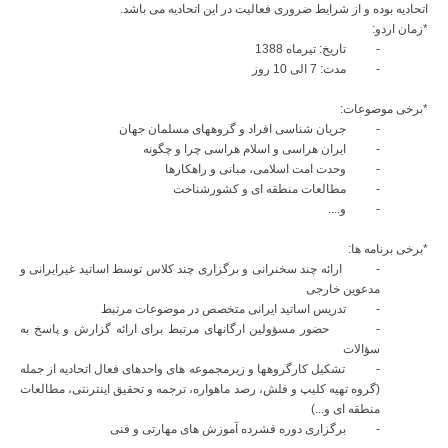
اتحادیه بوده و از شرایط ضروری فعالیت در این اتحادیه می باشد.
*زمان اردو:
- تاریخ: تیرماه 1388
- مدت: 7 الی 10 روز
*برخی موضوعات:
- جریان شناسی افراد و گروههای مسلمان جهان
- ایران هراسی و اسلام هراسی چرا و چگونه
- وحدت امت اسلامی، مبانی و راهکارها
- مطالعات منطقه ای و کشورشناخت
- و....
*برخی برنامه ها:
- ارائه چند سخنرانی و برگزاری چند کلاس توسط اساتید غیرایرانی و
مدعوین خارجی
- تدریس اساتید ایرانی متخصص در موضوعات مرتبط
- حضور مسؤولین ارگانهای مرتبط برای ارائه گزارش و پاسخ به
سؤالات
- تشکیل کارگروهها و زیرمجموعه های واحدهای فعال اتحادیه از جمله
(گروه تهیه کلیپ و فلش، رصد ماهواره، ترجمه و تحقیق اینترنتی، مطالعات
منطقه ای و...)
- برگزاری دوره فشرده آموزش های مهارتی و فنی