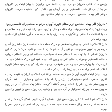
رئیس ستاد عالی کاروان جهانی الی بیت المقدس در ایران، با بیان اینکه این کاروان
در پشتیبانی از ملت فلسطین و این آرمان بود، تاکید کرد: ماهیت حرکت کاروان
جهانی الی بیت المقدس با حرکت های قبلی متفاوت بود.
* کاروان الی بیت المقدس در راستای تئوری آوردن مردم به صحنه برای فلسطین بود
وی افزود: اینکه یک نفر وقت و امکانات و مال و ثروت خود را با نیت خیر چه اسلامی و
چه با اعتقادات انسانی و انگیزه های مبارزه با ظلم به صحنه آورد نشان از اقدامی
روبه رشد دارد.
شیخ الاسلام با اشاره به بیداری اسلامی و حرکت ملت ها مشخصه قرن حاضر را آمدن
مردم برای تعیین سرنوشت و تغییر آینده خودشان دانست و تاکید کرد: کاری که این
کاروان انجام داد با توجه به داده های صحنه سیاسی، منطقه ای و بین المللی درباره
مسئله فلسطین و موقعیت های تقریبی و بین المللی حاشیه این حرکت نشان می دهد
این حرکت با ویژگی مردمی و مسیر طولانی در جهت همراه کردن مردم، همان تئوری
انقلاب اسلامی و امام خمینی (ره) را دنبال کرده است.
وی با بیان اینکه تئوری آوردن مردم به صحنه در انقلاب اسلامی ایران به نتیجه رسید،
افزود: حضرت امام خمینیی(ره) نیز در رابطه با فلسطین و مبارزه با اشغالگران
صهیونیستی همین نظر را داشتند و می گفتند اگر مسلمانان یک سطل آب را بر روی
صهیونیست ها بریزند اسرائیل را آب می برد و راهپیمایی روز قدس را تبیین و تعیین
کردند.
شیخ الاسلام ادامه داد: این روز قدس نیز با همان انگیزه الهی شکل گرفت؛ از نماز
جمعه به نماز جمعه و از مسجد به مسجد که ما در بیداری اسلامی نیز همین امر را
دیدیم.