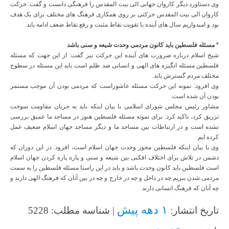
وی دستاورد دیگر کاروان جهانی الی بیت المقدس را فرهنگی دانست و گفت: حرکت
کاروان الی بیت المقدس حرکتی بر روی همکاری فرهنگ های مختلف برای یک هدف
بود و امیدواریم سال های آینده با تقویت نقاط مثبت و رفع نقاط ضعف ادامه یابد.
* مسئله فلسطین باید کانون مردمی وحدت شیعه و سنی باشد
شیخ اسلام درباره ضرورت های آینده این حرکت نیز گفت: از این جهت که مسئله
فلسطین مسئله انگیزه های الهی و انسانی ضد ظلم است باید این مسئله در سطوح
مختلف مردم گسترش یابد.
وی افزود: نمونه این حرکت مسئله عاشوراست که مردمی بودن آن موجب مستمر
بودن آن شده است.
مشاور رئیس مجلس شورای اسلامی با بیان اینکه باید به جریان مقاومت سوخت
تزریق کرد، تاکید کرد: برای نمونه مسئله فلسطین هنوز در مساجد ما عمیق بررسی
نشده است و در ارتباطات بین مساجد ما و دیگر مساجد جهان اسلام ضعیف عمل
کرده ایم.
وی با بیان اینکه فلسطین محور وحدت جهان اسلام است، افزود: در این دوران که
دشمن در تلاش برای اختلاف افکنی بین شیعه و سنی و پاره پاره کردن جهان اسلام
است فلسطین باید کانون وحدت باشد و باید در این راستا مسئله فلسطین را به سمت
مردمی شدن ببریم چه در داخل و چه در خارج و چه در بین آنان که فرهنگ الهی دارند و
چه آنان که فرهنگ انسانی دارند.
۱ دهه پیش
تاریخ انتشار:
| شناسه مطلب: 5228