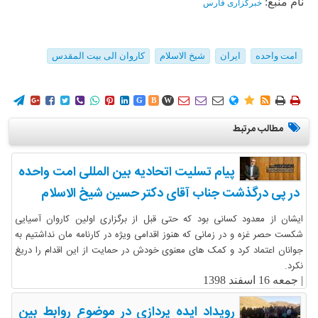
نام منبع:
خبرگزاری فارس
امت واحده
ایران
شیخ الاسلام
کاروان الی بیت المقدس
















G
B
W
مطالب مرتبط
پیام تسلیت اتحادیه بین المللی امت واحده
در پی درگذشت جناب آقای دکتر حسین شیخ الاسلام
ایشان از معدود کسانی بود که حتی قبل از برگزاری اولین کاروان آسیایی
شکست حصر غزه و در زمانی که هنوز اقدامی ویژه در کارنامه مان نداشتیم به
جوانان اعتماد کرد و کمک های معنوی خودش در حمایت از این اقدام را دریغ
نکرد.
|
جمعه 16 اسفند 1398
رویداد ایده پردازی در موضوع روابط بین