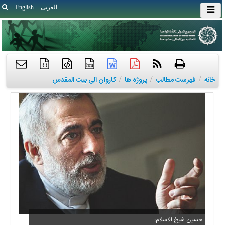
العربی
English
{ }
htm
خانه
/
فهرست مطالب
/
پروژه ها
/
کاروان الی بیت المقدس
حسین شیخ الاسلام: