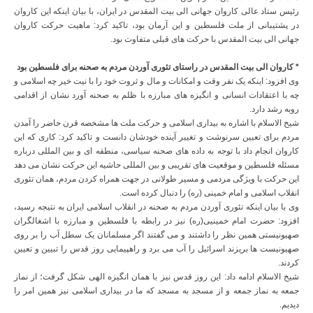
رئیس ستاد عالی کاروان جهانی الی بیت المقدس در ایران، با بیان اینکه این کاروان
در پشتیبانی از ملت فلسطین و این آرمان بود، تاکید کرد: ماهیت حرکت کاروان
جهانی الی بیت المقدس با حرکت های قبلی متفاوت بود.
* کاروان الی بیت المقدس در راستای تئوری آوردن مردم به صحنه برای فلسطین بود
وی افزود: اینکه یک نفر وقت و امکانات و مال و ثروت خود را با نیت خیر چه اسلامی و
چه با اعتقادات انسانی و انگیزه های مبارزه با ظلم به صحنه آورد نشان از اقدامی
روبه رشد دارد.
شیخ الاسلام با اشاره به بیداری اسلامی و حرکت ملت ها مشخصه قرن حاضر را آمدن
مردم برای تعیین سرنوشت و تغییر آینده خودشان دانست و تاکید کرد: کاری که این
کاروان انجام داد با توجه به داده های صحنه سیاسی، منطقه ای و بین المللی درباره
مسئله فلسطین و موقعیت های تقریبی و بین المللی حاشیه این حرکت نشان می دهد
این حرکت با ویژگی مردمی و مسیر طولانی در جهت همراه کردن مردم، همان تئوری
انقلاب اسلامی و امام خمینی (ره) را دنبال کرده است.
وی با بیان اینکه تئوری آوردن مردم به صحنه در انقلاب اسلامی ایران به نتیجه رسید،
افزود: حضرت امام خمینیی(ره) نیز در رابطه با فلسطین و مبارزه با اشغالگران
صهیونیستی همین نظر را داشتند و می گفتند اگر مسلمانان یک سطل آب را بر روی
صهیونیست ها بریزند اسرائیل را آب می برد و راهپیمایی روز قدس را تبیین و تعیین
کردند.
شیخ الاسلام ادامه داد: این روز قدس نیز با همان انگیزه الهی شکل گرفت؛ از نماز
جمعه به نماز جمعه و از مسجد به مسجد که ما در بیداری اسلامی نیز همین امر را
دیدیم.