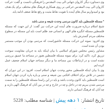
وی دستاورد دیگر کاروان جهانی الی بیت المقدس را فرهنگی دانست و گفت: حرکت
کاروان الی بیت المقدس حرکتی بر روی همکاری فرهنگ های مختلف برای یک هدف
بود و امیدواریم سال های آینده با تقویت نقاط مثبت و رفع نقاط ضعف ادامه یابد.
* مسئله فلسطین باید کانون مردمی وحدت شیعه و سنی باشد
شیخ اسلام درباره ضرورت های آینده این حرکت نیز گفت: از این جهت که مسئله
فلسطین مسئله انگیزه های الهی و انسانی ضد ظلم است باید این مسئله در سطوح
مختلف مردم گسترش یابد.
وی افزود: نمونه این حرکت مسئله عاشوراست که مردمی بودن آن موجب مستمر
بودن آن شده است.
مشاور رئیس مجلس شورای اسلامی با بیان اینکه باید به جریان مقاومت سوخت
تزریق کرد، تاکید کرد: برای نمونه مسئله فلسطین هنوز در مساجد ما عمیق بررسی
نشده است و در ارتباطات بین مساجد ما و دیگر مساجد جهان اسلام ضعیف عمل
کرده ایم.
وی با بیان اینکه فلسطین محور وحدت جهان اسلام است، افزود: در این دوران که
دشمن در تلاش برای اختلاف افکنی بین شیعه و سنی و پاره پاره کردن جهان اسلام
است فلسطین باید کانون وحدت باشد و باید در این راستا مسئله فلسطین را به سمت
مردمی شدن ببریم چه در داخل و چه در خارج و چه در بین آنان که فرهنگ الهی دارند و
چه آنان که فرهنگ انسانی دارند.
۱ دهه پیش
تاریخ انتشار:
| شناسه مطلب: 5228