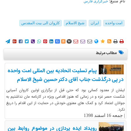
نام منبع:
خبرگزاری فارس
امت واحده
ایران
شیخ الاسلام
کاروان الی بیت المقدس
















G
B
W
مطالب مرتبط
پیام تسلیت اتحادیه بین المللی امت واحده
در پی درگذشت جناب آقای دکتر حسین شیخ الاسلام
ایشان از معدود کسانی بود که حتی قبل از برگزاری اولین کاروان آسیایی
شکست حصر غزه و در زمانی که هنوز اقدامی ویژه در کارنامه مان نداشتیم به
جوانان اعتماد کرد و کمک های معنوی خودش در حمایت از این اقدام را دریغ
نکرد.
|
جمعه 16 اسفند 1398
رویداد ایده پردازی در موضوع روابط بین