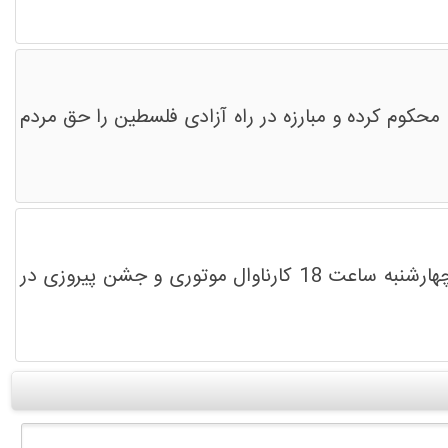
کوم کرده و مبارزه در راه آزادی فلسطین را حق مردم
به مناسبت پیروزی مردم و مقاومت فلسطینی در جبهه نظامی و سیاسی بر دشمن صهیونیستی، امروز چهارشنبه ساعت 18 کارناوال موتوری و جشن پیروزی در