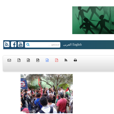
English
العربی
{ }
htm