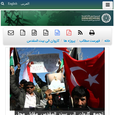
العربی
English
{ }
htm
خانه
/
فهرست مطالب
/
پروژه ها
/
کاروان الی بیت المقدس
تجمع کاروان الی بیت المقدس مقابل محل