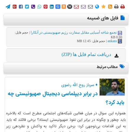
















G
B
W
فایل های ضمیمه
تجمع شاخه آسیایی مقابل سفارت رژیم صهیونیستی در آنکارا
| حجم فایل:
0.00 KB
ankara
| حجم فایل: 12.45 MB
دریافت تمام فایل ها (ZIP)
مطالب مرتبط
♦ سرباز روح الله رضوی
در برابر دیپلماسی دیجیتال صهیونیستی چه
باید کرد؟
همواره این سوال در میان فعالین شبکه‌های اجتماعی مطرح است که بالاخره
باید چطور و چگونه در برابر این نفوذ صهیونیستی ایستاد؟ برخی قائلند که باید
به این اقدامات بی‌توجهی کرد؛ برخی دیگر تاکید به واکنش و نظردهی زیر