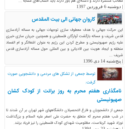
مطالب منتشره دارند و دسته‌ای هم باور دارند باید حساب‌های مشابه ...
|
دوشنبه 6 فروردین 1397
کاروان جهانی الی بیت المقدس
این حرکت جهانی با هدف معطوف سازی توجهات جهانی به مساله آزادسازی
قدس شریف و مساله بازگشت آوارگان فلسطینی و همچنین جریان سازی خبری
علیه رژیم صهیونیستی و مطرح کردن این رژیم به عنوان اشغالگر و ام الفساد
منطقه و ایجاد هویت بین الادیانی و بین المللی حول مساله آزادسازی قدس
شریف ...
|
پنج‌شنبه 14 دی 1396
توسط جمعی از تشکل های مردمی و دانشجویی صورت
گرفت:
نامگذاری هفتم محرم به روز برائت از کودک کشان
صهیونیستی
جمعی از دانشجویان و فارغ التحصیلان دانشگاههای شهر تهران بر آن شدند تا
در شب هفتم محرم که متعلق به حضرت علی اصغر علیه السلام و بزرگداشت
نوزاد شهید کربلاست، مظلومیت شهدای کودک فلسطینی را نیز فریاد بزنند.
|
پنج‌شنبه 23 مهر 1394