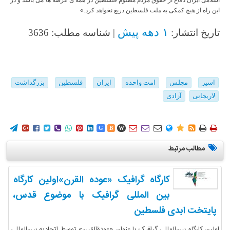
این راه از هیچ کمکی به ملت فلسطین دریغ نخواهد کرد.»
۱ دهه پیش
تاریخ انتشار:
| شناسه مطلب: 3636
اسیر
مجلس
امت واحده
ایران
فلسطین
بزرگداشت
لاریجانی
آزادی
















G
B
W
مطالب مرتبط
کارگاه گرافیک «عوده القرن»اولین کارگاه
بین المللی گرافیک با موضوع قدس،
پایتخت ابدی فلسطین
اولین کارگاه بین‌المللی گرافیک با عنوان «عودةالقرن» توسط اتحادیه بین‌المللی