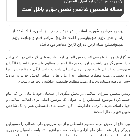
رئیس مجلس در دیدار با اسرای فلسطینی:
مساله فلسطین شاخص تعیین حق و باطل است
رییس مجلس شورای اسلامی در دیدار جمعی از اسرای آزاد شده از
زندان های رژیم صهیونیستی گفت: «تاریخ سراسر ظلم و جنایت رژیم
صهیونیستی سیاه ترین دوران تاریخ معاصر می باشد».
به گزارش روابط عمومی اتحادیه بین المللی امت واحده، علی لاریجانی در ابتدای این
دیدار ضمن گرامی داشت مبارزات حق طلبانه ملت مظلوم فلسطین علیه اشغالگران
صهیونیست، آرمان فلسطین را آرمان انسانی دانست و ایستادگی و مقاومت را تنها
راه دستیابی ملت مظلوم فلسطین به آرمان ها و اهداف خویش خواند و افزود:
«سازش هیچ دستاوردی برای ملت مظلوم فلسطین نداشته و نخواهد داشت».
رئیس مجلس شورای اسلامی در بخش دیگری از سخنان خود با بیان این که امام
خمینی(ره) موضوع فلسطین را به عنوان یک موضوع اصلی برای انقلاب اسلامی و
جهان اسلام تعریف کردند، خاطرنشان کرد: «مساله ی فلسطین همواره یک شاخص
تعیین حق و باطل است».
وی دفاع از حقوق مردم مظلوم فلسطین و آزادی سرزمین های اشغالی را مسوولین
بزرگی برای هم انسان های آزادی خواه دانست و افزود: «سیاست اصولی جمهوری
اسلامی ایران دفاع از حقوق مردم مظلوم فلسطین در همه ی عرصه ها می باشد و در