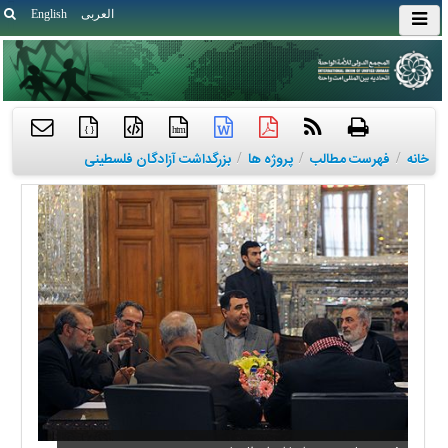
العربی
English
{ }
htm
خانه
/
فهرست مطالب
/
پروژه ها
/
بزرگداشت آزادگان فلسطینی