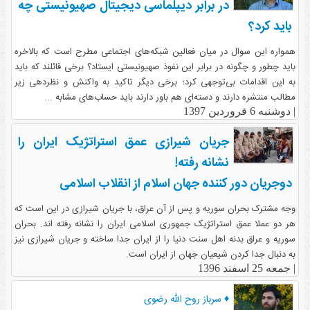
در برابر دیپلماسی دیجیتال صهیونیستی چه
باید کرد؟
همواره این سوال در میان فعالین شبکه‌های اجتماعی مطرح است که بالاخره
باید چطور و چگونه در برابر این نفوذ صهیونیستی ایستاد؟ برخی قائلند که باید
به این اقدامات بی‌توجهی کرد؛ برخی دیگر تاکید به واکنش و نظردهی زیر
مطالب منتشره دارند و دسته‌ای هم باور دارند باید حساب‌های مشابه ...
|
دوشنبه 6 فروردین 1397
جریان شیرازی عمق استراتژیک ایران را
نشانه رفته!
دوجریان دور کننده جهان اسلام از انقلاب اسلامی
وجه مشترک بحران سوریه و پس از آن عراق، با جریان شیرازی در این است که
هر دو عملا عمق استراتژیک جمهوری اسلامی ایران را نشانه رفته اند. بحران
سوریه و عراق بدنه اهل سنت دنیا را از ایران جدا ساخته و جریان شیرازی نیز
به دنبال جدا کردن شیعیان جهان از ایران است.
|
جمعه 25 اسفند 1396
♦ سرباز روح الله رضوی