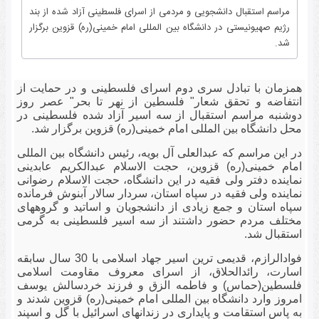
مراسم استقبال دانشجویی و مردمی از اسرای فلسطینی آزاد شده از بند
رژیم صهیونیستی در دانشگاه بین المللی امام خمینی(ره) قزوین برگزار
شد.
همزمان با تبادل سری دوم اسرای فلسطینی و در حمایت از
انتفاضه و تحقق شعار" فلسطین از نهر تا بحر" عصر روز
دوشنبه مراسم استقبال از سه اسیر آزاد شده فلسطینی در
محل دانشگاه بین المللی امام خمینی(ره) قزوین برگزار شد.
در این مراسم که عبدالعلی آل بویه، رئیس دانشگاه بین المللی
امام خمینی(ره) قزوین، حجت الاسلام عبدالکریم عابدینی
نماینده دفتر ولی فقیه در این دانشگاه، حجت الاسلام رضوانی
نماینده ولی فقیه در سپاه استان، سردار سالار آبنوش فرمانده
سپاه استان و جمع زیادی از دانشجویان و اساتید و گروههای
مختلف مردم حضور داشتند از سه اسیر فلسطینی به گرمی
استقبال شد.
فوادالرازم، قدیمی ترین اسیر جهاد اسلامی با 30 سال سابقه
اسارت، رائدالحلاق، از اسرای معروف مقاومت اسلامی
فلسطین(حماس) و فاطمه الزق و فرزند خردسالش یوسف
امروز وارد دانشگاه بین المللی امام خمینی(ره) قزوین شدند و
به پاس استقامت و پایداری در زندانهای اسرائیل با گل و اسپند