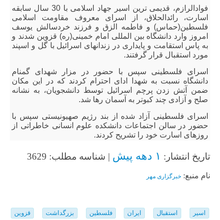
فوادالرازم، قدیمی ترین اسیر جهاد اسلامی با 30 سال سابقه
اسارت، رائدالحلاق، از اسرای معروف مقاومت اسلامی
فلسطین(حماس) و فاطمه الزق و فرزند خردسالش یوسف
امروز وارد دانشگاه بین المللی امام خمینی(ره) قزوین شدند و
به پاس استقامت و پایداری در زندانهای اسرائیل با گل و اسپند
مورد استقبال قرار گرفتند.
اسرای فلسطینی سپس با حضور در مزار شهدای گمنام
دانشگاه نسبت به شهدا ادای احترام کردند که در این مکان
ضمن آتش زدن پرچم اسرائیل توسط دانشجویان، به نشانه
صلح و آزادی چند کبوتر به آسمان رها شد.
اسرای فلسطینی آزاد شده از بند رژیم صهیونیستی سپس با
حضور در سالن اجتماعات دانشکده علوم انسانی خاطراتی از
روزهای اسارت خود را تشریح کردند.
۱ دهه پیش
تاریخ انتشار:
| شناسه مطلب: 3629
نام منبع:
خبرگزاری مهر
اسیر
استقبال
ایران
فلسطین
بزرگداشت
قزوین