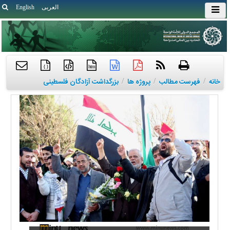
العربی
English
{ }
htm
خانه
/
فهرست مطالب
/
پروژه ها
/
بزرگداشت آزادگان فلسطینی