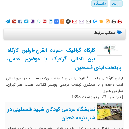
آزادی
دانشگاه
















G
B
W
مطالب مرتبط
کارگاه گرافیک «عوده القرن»اولین کارگاه
بین المللی گرافیک با موضوع قدس،
پایتخت ابدی فلسطین
اولین کارگاه بین‌المللی گرافیک با عنوان «عودةالقرن» توسط اتحادیه بین‌المللی
امت واحده و با همکاری نهضت مردمی پوستر انقلاب، هیئت هنر تهران،
سازمان هنری ...
|
دوشنبه 23 اردیبهشت 1398
نمایشگاه مردمی کودکان شهید فلسطینی در
شب نیمه شعبان
جمعی از تشکل های مردم نهاد ایران در اقدامی خودجوش در شب نیمه شعبان،