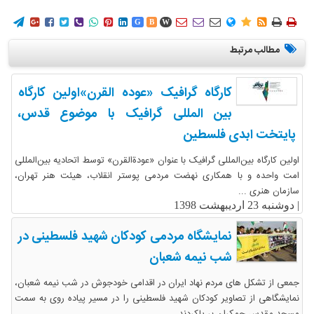
















G
B
W
مطالب مرتبط
کارگاه گرافیک «عوده القرن»اولین کارگاه
بین المللی گرافیک با موضوع قدس،
پایتخت ابدی فلسطین
اولین کارگاه بین‌المللی گرافیک با عنوان «عودةالقرن» توسط اتحادیه بین‌المللی
امت واحده و با همکاری نهضت مردمی پوستر انقلاب، هیئت هنر تهران،
سازمان هنری ...
|
دوشنبه 23 اردیبهشت 1398
نمایشگاه مردمی کودکان شهید فلسطینی در
شب نیمه شعبان
جمعی از تشکل های مردم نهاد ایران در اقدامی خودجوش در شب نیمه شعبان،
نمایشگاهی از تصاویر کودکان شهید فلسطینی را در مسیر پیاده روی به سمت
مسجد مقدس جمکران بر پاکردند. ...