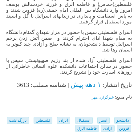
فلسطین(حماس) و فاطمه الزق و فرزند خردسالش یوسف
امروز وارد دانشگاه بین المللی امام خمینی(ره) قزوین شدند و
به پاس استقامت و پایداری در زندانهای اسرائیل با گل و اسپند
مورد استقبال قرار گرفتند.
اسرای فلسطینی سپس با حضور در مزار شهدای گمنام دانشگاه
به مقام شهدا ادای احترام کردند و ضمن آتش زدن پرچم
اسرائیل توسط دانشجویان، به نشانه صلح و آزادی چند کبوتر به
آسمان رها شد.
اسرای فلسطینی آزاد شده از بند رژیم صهیونیستی سپس با
حضور در سالن اجتماعات دانشکده علوم انسانی خاطراتی از
روزهای اسارت خود را تشریح کردند.
۱ دهه پیش
تاریخ انتشار:
| شناسه مطلب: 3613
نام منبع:
خبرگزاری مهر
دانشجو
اسیر
استقبال
ایران
فلسطین
بزرگداشت
قزوین
آزادی
فاطمه الزق