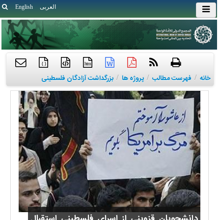
العربی
English
{ }
htm
خانه
/
فهرست مطالب
/
پروژه ها
/
بزرگداشت آزادگان فلسطینی
دانشجویان قزوینی از اسرای فلسطینی استقبال