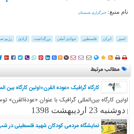
نام منبع:
خبرگزاری شبستان
اسیر
ایران
فلسطین
جوادی آملی
بزرگداشت
آزادی
رژیم صه
















G
B
W
مطالب مرتبط
کارگاه گرافیک «عوده القرن»اولین کارگاه بین 
اولین کارگاه بین‌المللی گرافیک با عنوان «عودةالقرن» 
دوشنبه 23 اردیبهشت 1398
|
نمایشگاه مردمی کودکان شهید فلسطینی در شب