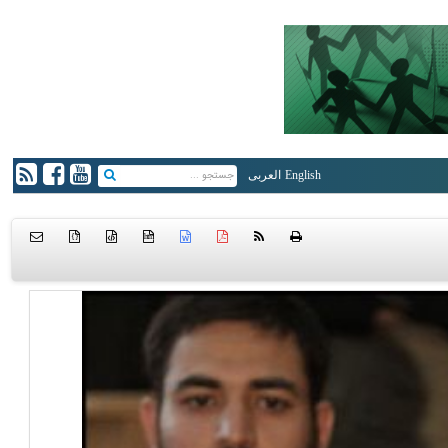
English
العربی
{ }
htm