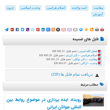
وهابیت
امت واحده
اسلام هراسی
وحدت اسلامی
جزوه
آموزش
















G
B
W
فایل های ضمیمه
فضل الله امینی
| حجم فایل: 500.21 KB
اسلام هراسی - دکتر ایزدی
| حجم فایل: 490.26 KB
وهابیت - دکتر توکلی
| حجم فایل: 501.23 KB
وحدت - اراکی
| حجم فایل: 494.07 KB
دریافت تمام فایل ها (ZIP)
مطالب مرتبط
رویداد ایده پردازی در موضوع روابط بین
المللی جوانان ایرانی