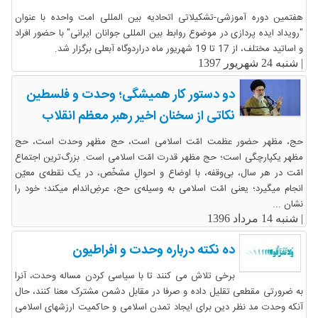
هفتمین دوره آموزشی-تشکیلاتی اتحادیه بین المللی امت واحده با عنوان
"رویداد ایده پردازی در موضوع روابط بین المللی جوانان ایرانی" با حضور افراد
و اساتید مختلف، از 17 تا 19 شهریور ماه دراردوگاه آبعلی برگزار شد.
|
شنبه 24 شهریور 1397
دو دستور کار همیشگی؛ وحدت و فلسطین
نکاتی از سخنان اخیر رهبر معظم انقلاب
حج، مظهر حضور عظمت امّت اسلامی است، حج مظهر وحدت است، حج
مظهر یکپارچگی است؛ حج مظهر قدرت امّت اسلامی است. بزرگ‌ترین اجتماع
امّت در هر سال، بی‌وقفه، با اوضاع و احوالِ مشخّص، در یک نقطه‌ی معیّن
انجام میگیرد؛ یعنی امّت اسلامی به‌ و‌سیله‌ی حج، عرضِ‌اندام میکند؛ خود را
نشان ...
|
شنبه 14 مرداد 1396
ده نکته درباره وحدت و افراطیون
برخی تلاش می کنند تا با سیاسی کردن مساله وحدت، آنرا
به ضرورتی مقطعی تقلیل داده و صرفا در مقابل دشمن مشترک معنا کنند، حال
آنکه وحدت مد نظر دین برای ایجاد تمدن اسلامی و حاکمیت ارزشهای اسلامی