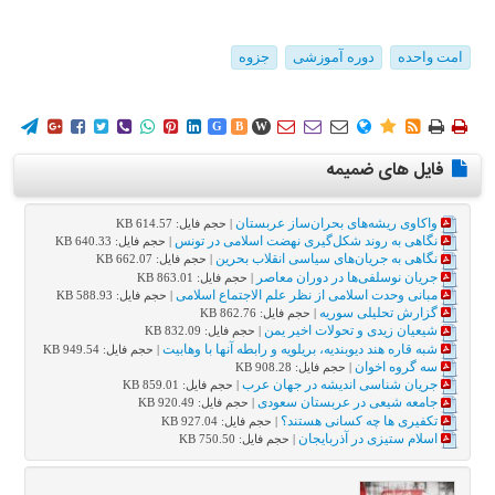
امت واحده
دوره آموزشی
جزوه
















G
B
W
فایل های ضمیمه
واکاوی ریشه‌های بحران‌ساز عربستان
| حجم فایل: 614.57 KB
نگاهی به روند شکل‌گیری نهضت اسلامی در تونس
| حجم فایل: 640.33 KB
نگاهی به جریان‌های سیاسی انقلاب بحرین
| حجم فایل: 662.07 KB
جریان نوسلفی‌ها در دوران معاصر
| حجم فایل: 863.01 KB
مبانی وحدت اسلامی از نظر علم الاجتماع اسلامی
| حجم فایل: 588.93 KB
گزارش تحلیلی سوریه
| حجم فایل: 862.76 KB
شیعیان زیدی و تحولات اخیر یمن
| حجم فایل: 832.09 KB
شبه قاره هند دیوبندیه، بریلویه و رابطه آنها با وهابیت
| حجم فایل: 949.54 KB
سه گروه اخوان
| حجم فایل: 908.28 KB
جریان شناسی اندیشه در جهان عرب
| حجم فایل: 859.01 KB
جامعه شیعی در عربستان سعودی
| حجم فایل: 920.49 KB
تکفیری ها چه کسانی هستند؟
| حجم فایل: 927.04 KB
اسلام ستیزی در آذربایجان
| حجم فایل: 750.50 KB