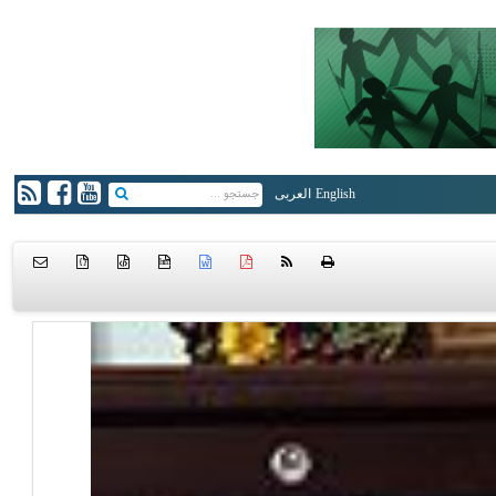
English
العربی
{ }
htm