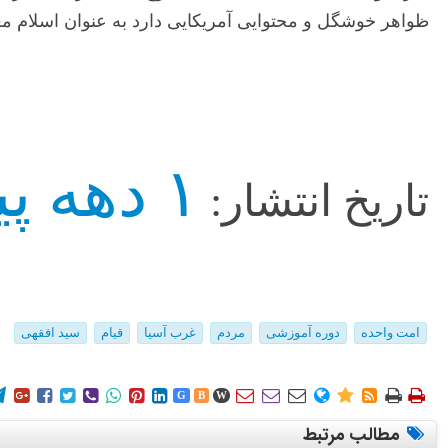
ظواهر خوشگل و محتوایی آمریکایی دارد به عنوان اسلام معتد
۱ دهه پیش
تاریخ انتشار:
امت واحده
دوره آموزشی
مردم
غرب آسیا
قیام
سید افقهی
















G
B
W
مطالب مرتبط