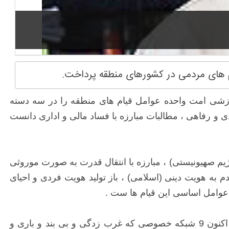
م های مردمی در کشورهای منطقه پرداخت.
وزشی امت واحده عوامل قیام های منطقه را در سه دسته
 و رفاهی ، مطالبات مبارزه با فساد مالی و اداری دانست
ژیم صهیونیستی) ، مبارزه با انتقال قدرت به صورت موروثی
ه هویت دینی (اسلامی) ، باز تولید هویت فردی و احیای
 عوامل اساسی این قیام ها ست .
وی با اشاره به جنگ نرمی که استکبار در کشور های مختلف به خصوص مصر به راه انداخته تصریح کرد : در مصر هم اکنون 9 شبکه خصوصی که غرب زدگی و بی بند و باری و