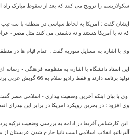
سکولاریسم را ترویج می کنند که بعد از سقوط مبارک راه ا
ایشان گفت : آمریکا به لحاظ سیاسی در منطقه با سه تیپ 
که نه با آمریکا هستند و نه دشمنی می کنند مثل مصر - عراق
وی با اشاره به مسایل سوریه گفت : تمام قیام ها در منطق
این استاد دانشگاه با اشاره به منظومه فرهنگی - رسانه ا
تولید برنامه دارند و فقط رادیو سلام به 66 گویش عربی برنامه دارد حال شما ببینید با این قدرت رسانه ای دشمن ما چقدر عقب هستیم .
وی با بیان اینکه آخرین وضعیت بیداری - اسلامی مصر گفت
وی افزود : در بحرین رویکرد امریکا در برابر این بیدرای ان
این کارشناس آفریقا در ادامه به بررسی وضعیت ترکیه پرداخت
آلترناتیو انقلاب اسلامی است ثانیا خارج شدن عربستان از