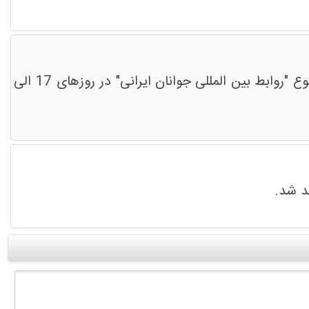
اتحادیه بین المللی امت واحده اعلام کرد هفتمین دوره آموزشی ویژه خود را با برگزاری رویداد ایده پردازی در موضوع "روابط بین المللی جوانان ایرانی" در روزهای 17 الی