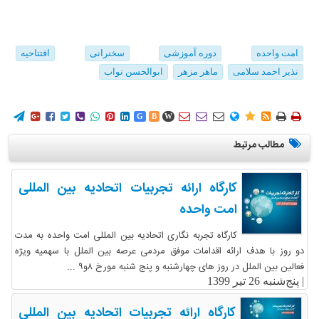
امت واحده
دوره آموزشی
سخنرانی
افتتاحیه
نذیر احمد سلامی
ماهر مزهر
ابوالحسن نواب
















G
B
W
مطالب مرتبط
کارگاه ارائه تجربیات اتحادیه بین المللی
امت واحده
کارگاه تجربه نگاری اتحادیه بین المللی امت واحده به مدت
دو روز با هدف ارائه اقدامات موفق مردمی عرصه بین الملل با سهمیه ویژه
فعالین بین الملل در روز های چهارشنبه و پنج شنبه مورخ ۸و۹ ...
|
پنج‌شنبه 26 تیر 1399
کارگاه ارائه تجربیات اتحادیه بین المللی