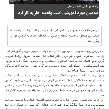
با حضور علمای شیعه و سنی:
دومین دوره آموزشی امت واحده آغاز به کار کرد
مراسم فتتاحیه دومین دوره آموزشی اتحادیه بین المللی امت واحده، با
سخنرانی علمای برجسته شیعه و سنی در اردوگاه صاحب الزمان تهران
برگزار شد.
به گزارش روابط عمومی اتحادیه بین المللی امت واحده، دومین دوره ی آموزشی امت
واحده با سخنرانی شیخ ماهر مزهر عالم لبنانی اهل سنت، مسوول روابط عمومی
گروه تجمع علمای لبنان، حجه الاسلام و المسلمین نواب رئیس دانشگاه ادیان، مولوی
نذیر احمد سلامی از علمای اهل سنت و نماینده خبرگان رهبری، ساعت 9 در اردوگاه
صاحب الزمان رسما افتتاح شد.
ماهر مزهر با تأکید بر محوریت انقلاب اسلامی ایران در مساله وحدت گفت: هنگام
صحبت از وحدت اسلامی، انقلاب اسلامی ایران در ذهن ها تداعی می شود، که این
انقلاب نه تنها در قانون اساسی خود مسئله وحدت را مطرح کرده، بلکه در حال حاضر
برای تحقق وحدت و دور کردن مسلمانان از این حفره خطرناک یعنی تفرقه تلاش می
کند.
این عالم اهل تسنن، ضمن اشاره به تجربه تجمع العلماء لبنان، با توصیف شرایط
سقوط بیروت در سال 1982 گفت: همه ی این فجایعی که ضمن این قضایا به بار آمد