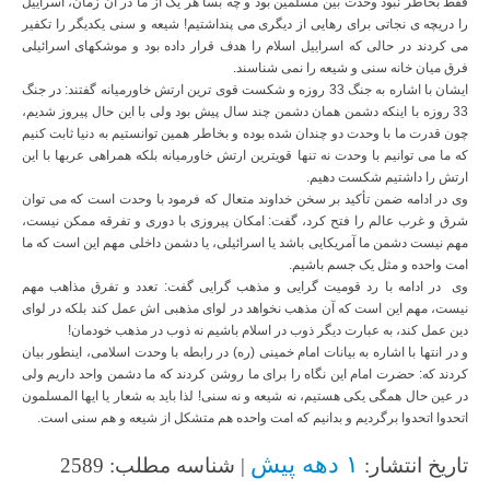
فقط بخاطر نبود وحدت بین مسلمین بود و چه بسا هر یک از ما در آن زمان، اسراییل
را دریچه ی نجاتی برای رهایی از دیگری می پنداشتیم! شیعه و سنی یکدیگر را تکفیر
می کردند در حالی که اسراییل اسلام را هدف قرار داده بود و موشکهای اسرائیلی
فرق میان خانه سنی و شیعه را نمی شناسند.
ایشان با اشاره به جنگ 33 روزه و شکست قوی ترین ارتش خاورمیانه گفتند: در جنگ
33 روزه با اینکه دشمن همان دشمن چند سال پیش بود ولی با این حال پیروز شدیم،
چون قدرت ما با وحدت دو چندان شده بوده و بخاطر همین توانستیم به دنیا ثابت کنیم
که ما می توانیم با وحدت نه تنها قویترین ارتش خاورمیانه بلکه همراهی عربها با این
ارتش را داشتیم شکست دهیم.
وی در ادامه ضمن تأکید بر سخن خداوند متعال که فرمود با وحدت است که می توان
شرق و غرب عالم را فتح کرد، گفت: امکان پیروزی با دوری و تفرقه ممکن نیست،
مهم نیست دشمن ما آمریکایی باشد یا اسرائیلی، یا دشمن داخلی مهم این است که ما
امت واحده و مثل یک جسم باشیم.
وی در ادامه با رد قومیت گرایی و مذهب گرایی گفت: تعدد و تفرق مذاهب مهم
نیست، مهم این است که آن مذهب نخواهد در لوای مذهبی اش عمل کند بلکه در لوای
دین عمل کند، به عبارت دیگر ذوب در اسلام باشیم نه ذوب در مذهب خودمان!
و در انتها با اشاره به بیانات امام خمینی (ره) در رابطه با وحدت اسلامی، اینطور بیان
کردند که: حضرت امام این نگاه را برای ما روشن کردند که ما دشمن واحد داریم ولی
در عین حال همگی یکی هستیم، نه شیعه و نه سنی! لذا باید به شعار یا ایها المسلمون
اتحدوا اتحدوا برگردیم و بدانیم که امت واحده هم متشکل از شیعه و هم سنی است.
۱ دهه پیش
تاریخ انتشار:
| شناسه مطلب: 2589