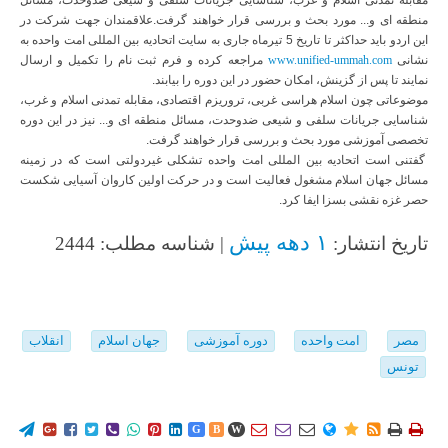
منطقه ای و... مورد بحث و بررسی قرار خواهند گرفت.علاقمندان جهت شرکت در
این اردو باید حداکثر تا تاریخ 5 تیرماه جاری به سایت اتحادیه بین المللی امت واحده به
نشانی
www.unified-ummah.com
مراجعه کرده و فرم ثبت نام را تکمیل و ارسال
نمایند تا پس از گزینش، امکان حضور در این دوره را بیابند.
موضوعاتی چون اسلام هراسی غربی، تروریزم اقتصادی، مقابله تمدنی اسلام و غرب،
شناسایی جریانات سلفی و شیعی ضدوحدت، مسائل منطقه ای و... نیز در این دوره
تخصصی آموزشی مورد بحث و بررسی قرار خواهند گرفت.
گفتنی است اتحادیه بین المللی امت واحده تشکلی غیردولتی است که در زمینه
مسائل جهان اسلام مشغول فعالیت است و در حرکت اولین کاروان آسیایی شکست
حصر غزه نقشی بسزا ایفا کرد.
۱ دهه پیش
تاریخ انتشار:
| شناسه مطلب: 2444
مصر
امت واحده
دوره آموزشی
جهان اسلام
انقلاب
تونس
















G
B
W