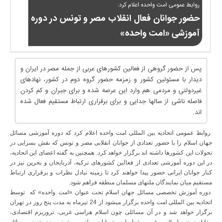
روابط عمومی امت واحده اعلام کرد:
حضور جوانان فعال انقلاب مصر و تونس در دوره
آموزشی «امت واحده»
پس از حضور گروهی از فعالین کشورهای عربی از جمله مصر در ایران و
دیدار با مسئولین کشور و زمزمه حضور گروه دوم در کشور، نهادهای
غیردولتی و مردمی هم وارد این عرصه شده و برای جبران و کم کردن
فاصله ناشی از سالها جدایی و برای برقراری ارتباط مستقیم فعال شده
اند.
روابط عمومی اتحادیه بین المللی امت واحده اعلام کرد که دوره آموزشی مسائل
جهان اسلام را با حضور تعدادی از جوانان انقلابی مصر و تونس که نقش بسزایی در
تحولات این کشورها داشته اند برگزار خواهد کرد. همچنین به گفته اعضای این اتحادیه،
در این دوره آموزشی تعدادی از فعالین کشورهای ترکیه، آذربایجان و بحرین نیز در
کنار جوانان ایرانی حضور پیدا خواهند کرد تا زمینه تبادل نظرات و برقراری ارتباط
مستقیم میان نمایندگان ملتهای مسلمان منطقه فراهم شود.
دوره آموزش تخصصی مسائل جهان اسلام تحت عنوان «امت واحده» که توسط
اتحادیه بین المللی امت واحده برگزار میشود از 24 تیرماه به مدت پنج روز در تهران
برگزار خواهد شد و در آن مسائلی چون اسلام هراسی غربی، تروریزم اقتصادی،
مقابله تمدنی اسلام و غرب، شناسایی جریانات سلفی و شیعی ضدوحدت، مسائل