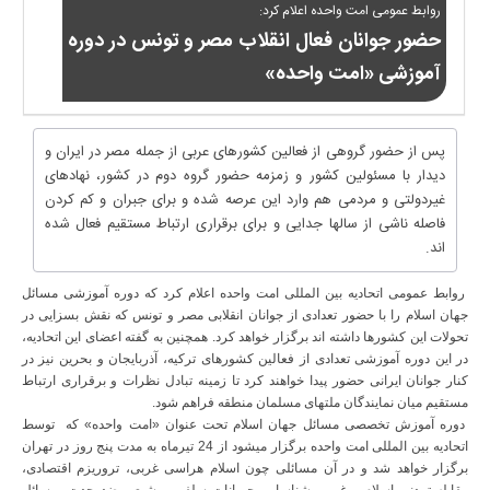
روابط عمومی امت واحده اعلام کرد:
حضور جوانان فعال انقلاب مصر و تونس در دوره
آموزشی «امت واحده»
پس از حضور گروهی از فعالین کشورهای عربی از جمله مصر در ایران و
دیدار با مسئولین کشور و زمزمه حضور گروه دوم در کشور، نهادهای
غیردولتی و مردمی هم وارد این عرصه شده و برای جبران و کم کردن
فاصله ناشی از سالها جدایی و برای برقراری ارتباط مستقیم فعال شده
اند.
روابط عمومی اتحادیه بین المللی امت واحده اعلام کرد که دوره آموزشی مسائل
جهان اسلام را با حضور تعدادی از جوانان انقلابی مصر و تونس که نقش بسزایی در
تحولات این کشورها داشته اند برگزار خواهد کرد. همچنین به گفته اعضای این اتحادیه،
در این دوره آموزشی تعدادی از فعالین کشورهای ترکیه، آذربایجان و بحرین نیز در
کنار جوانان ایرانی حضور پیدا خواهند کرد تا زمینه تبادل نظرات و برقراری ارتباط
مستقیم میان نمایندگان ملتهای مسلمان منطقه فراهم شود.
دوره آموزش تخصصی مسائل جهان اسلام تحت عنوان «امت واحده» که توسط
اتحادیه بین المللی امت واحده برگزار میشود از 24 تیرماه به مدت پنج روز در تهران
برگزار خواهد شد و در آن مسائلی چون اسلام هراسی غربی، تروریزم اقتصادی،
مقابله تمدنی اسلام و غرب، شناسایی جریانات سلفی و شیعی ضدوحدت، مسائل