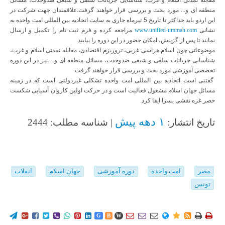
منطقه ای و... مورد بحث و بررسی قرار خواهند گرفت.علاقمندان جهت شرکت در
این اردو باید حداکثر تا تاریخ 5 تیرماه جاری به سایت اتحادیه بین المللی امت واحده به
نشانی
www.unified-ummah.com
مراجعه کرده و فرم ثبت نام را تکمیل و ارسال
نمایند تا پس از گزینش، امکان حضور در این دوره را بیابند.
موضوعاتی چون اسلام هراسی غربی، تروریزم اقتصادی، مقابله تمدنی اسلام و غرب،
شناسایی جریانات سلفی و شیعی ضدوحدت، مسائل منطقه ای و... نیز در این دوره
تخصصی آموزشی مورد بحث و بررسی قرار خواهند گرفت.
گفتنی است اتحادیه بین المللی امت واحده تشکلی غیردولتی است که در زمینه
مسائل جهان اسلام مشغول فعالیت است و در حرکت اولین کاروان آسیایی شکست
حصر غزه نقشی بسزا ایفا کرد.
۱ دهه پیش
تاریخ انتشار:
| شناسه مطلب: 2444
مصر
امت واحده
دوره آموزشی
جهان اسلام
انقلاب
تونس
















G
B
W