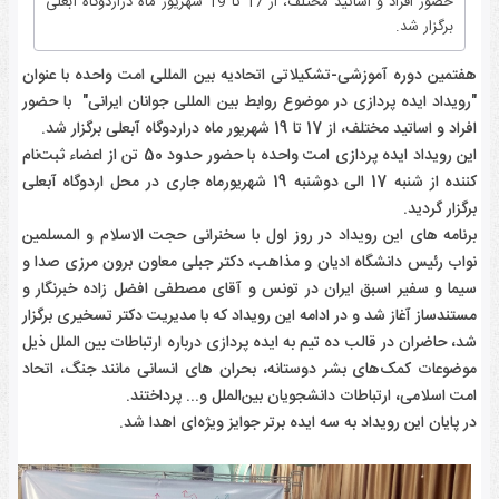
حضور افراد و اساتید مختلف، از 17 تا 19 شهریور ماه دراردوگاه آبعلی
برگزار شد.
هفتمین دوره آموزشی-تشکیلاتی اتحادیه بین المللی امت واحده با عنوان
"رویداد ایده پردازی در موضوع روابط بین المللی جوانان ایرانی" با حضور
افراد و اساتید مختلف، از 17 تا 19 شهریور ماه دراردوگاه آبعلی برگزار شد
.
این رویداد ایده پردازی امت واحده با حضور حدود 50 تن از اعضاء ثبت‌نام
کننده از شنبه 17 الی دوشنبه 19 شهریورماه جاری در محل اردوگاه آبعلی
برگزار گردید.
برنامه های این رویداد در روز اول با سخنرانی حجت الاسلام و المسلمین
نواب رئیس دانشگاه ادیان و مذاهب، دکتر جبلی معاون برون مرزی صدا و
سیما و سفیر اسبق ایران در تونس و آقای مصطفی افضل زاده خبرنگار و
مستندساز آغاز شد و در ادامه این رویداد که با مدیریت دکتر تسخیری برگزار
شد، حاضران در قالب ده تیم به ایده پردازی درباره ارتباطات بین الملل ذیل
موضوعات کمک‌های بشر دوستانه، بحران های انسانی مانند جنگ، اتحاد
امت اسلامی، ارتباطات دانشجویان بین‌الملل و... پرداختند.
در پایان این رویداد به سه ایده برتر جوایز ویژه‌ای اهدا شد.