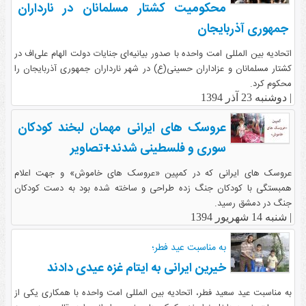
محکومیت کشتار مسلمانان در نارداران
جمهوری آذربایجان
اتحادیه بین المللی امت واحده با صدور بیانیه‌ای جنایات دولت الهام علی‌اف در
کشتار مسلمانان و عزاداران حسینی(ع) در شهر نارداران جمهوری آذربایجان را
محکوم کرد.
|
دوشنبه 23 آذر 1394
عروسک های ایرانی مهمان لبخند کودکان
سوری و فلسطینی شدند+تصاویر
عروسک های ایرانی که در کمپین «عروسک های خاموش» و جهت اعلام
همبستگی با کودکان جنگ زده طراحی و ساخته شده بود به دست کودکان
جنگ در دمشق رسید.
|
شنبه 14 شهریور 1394
به مناسبت عید فطر؛
خیرین ایرانی به ایتام غزه عیدی دادند
به مناسبت عید سعید فطر، اتحادیه بین المللی امت واحده با همکاری یکی از