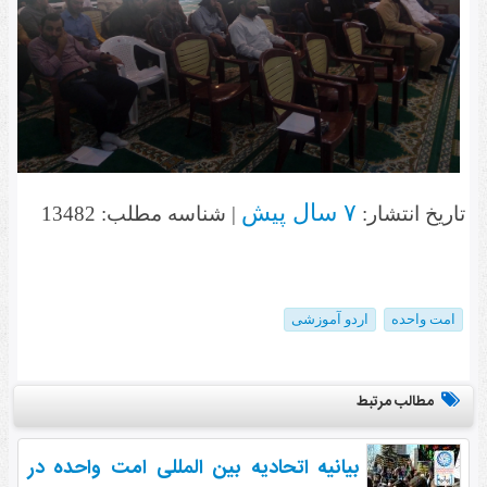
۷ سال پیش
تاریخ انتشار:
| شناسه مطلب: 13482
امت واحده
اردو آموزشی
مطالب مرتبط
بیانیه اتحادیه بین المللی امت واحده در