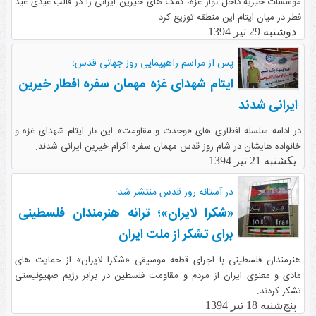
موسسات خیریه داخل نوار غزه، کمک های خیرین ایرانی را در قالب عیدی عید
فطر در میان ایتام این منطقه توزیع کرد.
|
دوشنبه 29 تیر 1394
پس از مراسم راهپیمایی روز جهانی قدس؛
ایتام شهدای غزه مهمان سفره افطار خیرین
ایرانی شدند
در ادامه سلسله افطاری های «وحدت و مقاومت» این بار ایتام شهدای غزه و
خانواده هایشان در شام روز قدس مهمان سفره اکرام خیرین ایرانی شدند.
|
یکشنبه 21 تیر 1394
در آستانه روز قدس منتشر شد:
«شکرا لایران»؛ ترانه هنرمندان فلسطینی
برای تشکر از ملت ایران
هنرمندان فلسطینی با اجرای قطعه موسیقی «شکرا لایران» از حمایت های
مادی و معنوی ایران از مردم و مقاومت فلسطین در برابر رژیم صهیونیستی
تشکر کردند.
|
پنج‌شنبه 18 تیر 1394