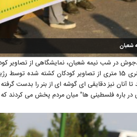
 شعبان
دجوش در شب نیمه شعبان، نمایشگاهی از تصاویر کود
مسجد مقدس جمکران بر پاکردند. این فعالین که بنری 15 متری از تصاو
تا آنان نیز دقایقی ای گوشه ای از بنر را بدست گرفته 
 در باره فلسطینی ها" میان مردم پخش می کردند که