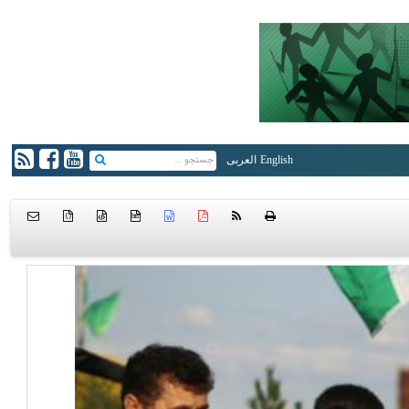
English
العربی
{ }
htm