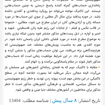
صهیونیستی است. نه #بایکوت، نه پاسخ دادن و نه اقدماتی مانند
راه‌اندازی حساب‌های گمراه کننده پاسخ درستی به چنین حساب‌هایی
نیستند. این تاکتیک مواجه می‌تواند دو رویکرد پدافندی و آفندی داشته
باشد. در حوزه پدافند برای مثال اگر مطلبی از سوی این حساب‌ها در مورد
مساله زنان و آزادی‌های آنان در ایران مطرح می شود، مطالبی - خصوصا
در قالب عکس و فیلم - از جنایات این رژیم علیه زنان فلسطینیِ شهید و
اسیر و آواره در ذیل پست‌های مذکور منتشر شود بدون اینکه نیازی باشد
به موضوع مطرح شده در مورد فضای داخلی ایران پاسخی داده شود. در
حوزه آفندی هم به مناسبت پویش‌های مختلف ضد صهیونیستی که
هرازچندگاهی براه می‌افتد، می توان حساب‌های مذکور را منشن کرده و
مورد هجمه قرار داد. در این شرایط موفقیت زمانی است که حساب‌های
مذکور ناچار شوند در مقام پاسخگویی برآمده و رد اتهام کنند.
♦
مقابله با تاکتیک دوم که به فضای رسانه‌ای کشورهای غیر مسلمان باز
می‌گردد البته مجالی دیگر می‌طلبد اما بصورت خلاصه آنچه در سطح
تاکتیکی در این بخش مهم است، پیوند زدن تهدید و خطر رژیم صهیونیستی
به مسائل سیاسی، اقتصادی و فرهنگی کشورهای مذکور است تا خطر
مذکور برای مخاطبین در کشورهای مختلف دنیا عینی و واقعی شود.
۸ سال پیش
تاریخ انتشار:
| شناسه مطلب: 13404