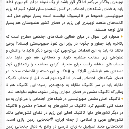
توییتری واگذار می‌کنم اما اگر قرار باشد از یک نمونه موفق نام ببریم قطعا
باید به فضای شبکه‌های اجتماعی در کشور #هندوستان اشاره کنیم که رژیم
صیهونیستی خصوصا در #فیسبوک توانسته است بسیار موفق عمل کند.
اکانت‌های متعدد توییتری این رژیم در فضای کشور هندوستان هم بسیار
قابل توجه هستند.
♦
همواره این سوال در میان فعالین شبکه‌های اجتماعی مطرح است که
بالاخره باید چطور و چگونه در برابر این نفوذ صهیونیستی ایستاد؟ برخی
قائلند که باید به این اقدامات بی‌توجهی کرد؛ برخی دیگر تاکید به واکنش و
نظردهی زیر مطالب منتشره دارند و دسته‌ای هم باور دارند باید
حساب‌های مشابه رقیب برای منحرف کردن مخاطب را راه‌اندازی کرد.
دسته‌ای هم تلاششان #بلاک و #هک و این دسته از اقدامات سخت در
فضای شبکه‌های اجتماعی است. اما آنچه مهم است قبل از انتخاب تکنیک
مقابله باید بر سر تاکتیک مقابله به جمع‌بندی رسید؛ این تاکتیک هم تا
زمانی‌که تاکتیک دشمن در فضای مجازی روشن نشود، معلوم نخواهد شد.
♦
تاکتیک اصلی دشمن صهیونیستی در شبکه‌های اجتماعی را می‌توان به دو
دسته کلی تقسیم کرد: تاکتیک در کشورهای به اصطلاح دشمن و تاکتیک
در دیگر کشورهای دنیا. تاکتیک اصلی این رژیم در فضای کشورهایی مانند
کشورهای عربی و اسلامی از جمله ایران، #جابجایی_زمین_بازی است.
اکانت‌هایی مانند اسراییل به زبان فارسی در واقع به دنبال جابجایی زمین