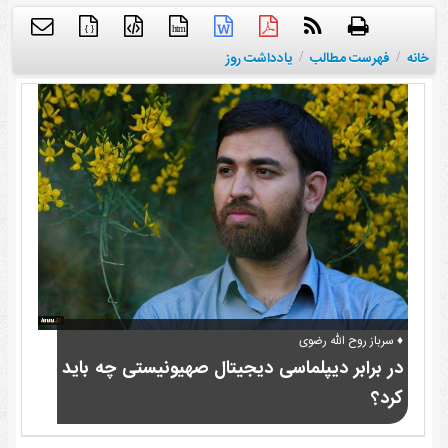
{ }
htm
خانه
/
فهرست مطالب
/
یادداشت روز
♦ سرباز روح الله رضوی
در برابر دیپلماسی دیجیتال صهیونیستی چه باید
کرد؟