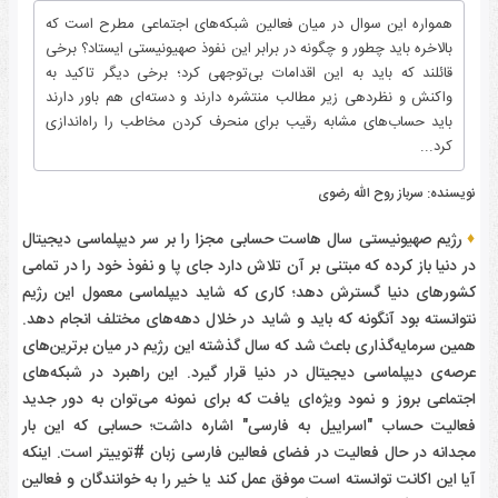
همواره این سوال در میان فعالین شبکه‌های اجتماعی مطرح است که
بالاخره باید چطور و چگونه در برابر این نفوذ صهیونیستی ایستاد؟ برخی
قائلند که باید به این اقدامات بی‌توجهی کرد؛ برخی دیگر تاکید به
واکنش و نظردهی زیر مطالب منتشره دارند و دسته‌ای هم باور دارند
باید حساب‌های مشابه رقیب برای منحرف کردن مخاطب را راه‌اندازی
کرد...
نویسنده: سرباز روح الله رضوی
♦
رژیم صهیونیستی سال هاست حسابی مجزا را بر سر دیپلماسی دیجیتال
در دنیا باز کرده که مبتنی بر آن تلاش دارد جای پا و نفوذ خود را در تمامی
کشورهای دنیا گسترش دهد؛ کاری که شاید دیپلماسی معمول این رژیم
نتوانسته بود آنگونه که باید و شاید در خلال دهه‌های مختلف انجام دهد.
همین سرمایه‌گذاری باعث شد که سال گذشته این رژیم در میان برترین‌های
عرصه‌ی دیپلماسی دیجیتال در دنیا قرار گیرد. این راهبرد در شبکه‌های
اجتماعی بروز و نمود ویژه‌ای یافت که برای نمونه می‌توان به دور جدید
فعالیت حساب "اسراییل به فارسی" اشاره داشت؛ حسابی که این بار
مجدانه در حال فعالیت در فضای فعالین فارسی زبان #توییتر است. اینکه
آیا این اکانت توانسته است موفق عمل کند یا خیر را به خوانندگان و فعالین