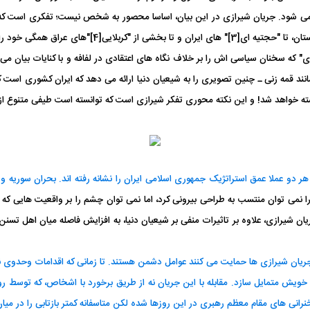
ی شود. جریان شیرازی در این بیان، اساسا محصور به شخص نیست؛ تفکری است که امرو
مرزهای ایران شکل می دهد. از "ملنگ[1]"های پاکستان، تا "
" که سخنان سیاسی اش را بر خلاف نگاه های اعتقادی در لفافه و با کنایات بیان می ک
ند قمه زنی ـ چنین تصویری را به شیعیان دنیا ارائه می دهد که ایران کشوری است 
ه خواهد شد! و این نکته محوری تفکر شیرازی است که توانسته است طیفی متنوع از
دو عملا عمق استراتژیک جمهوری اسلامی ایران را نشانه رفته اند. بحران سوریه و عرا
نمی توان منتسب به طراحی بیرونی کرد، اما نمی توان چشم را بر واقعیت هایی که 
یرازی، علاوه بر تاثیرات منفی بر شیعیان دنیا، به افزایش فاصله میان اهل تسنن د
 از جریان شیرازی ها حمایت می کنند عوامل دشمن هستند. تا زمانی که اقدامات وحدو
خویش متمایل سازد. مقابله با این جریان نه از طریق برخورد با اشخاص، که توسط
رانی های مقام معظم رهبری در این روزها شده لکن متاسفانه کمتر بازتابی را در میا