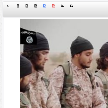
{ }
htm