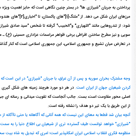
پرداختن به جریان "شیرازی ها" در بستر چنین نگاهی است که حایز اهمیت ویژه م
شود: از تندروهایی مانند "اللهیاری" و"الحبیب" گرفته تا شخص "سید صادق شیرازی
سویی و نیز مطرح ساختن افراطی برخی ظواهر مراسمات عزاداری حسینی (ع) ـ مان
در تعارض میان تشیع و جمهوری اسلامی، این جمهوری اسلامی است که کنار گذاشت
وجه مشترک بحران سوریه و پس از آن عراق، با جریان "شیرازی" در این است که هر 
کردن شیعیان جهان از ایران است.
در هر دو مورد هرچند زمینه های شکل گیری را 
اصلی محور مقاومت است، بست. جالب آنجاست که تقویت میدانی و رسانه ای جریان ش
از این طریق با یک تیر دو هدف را نشانه رفته است.
آنچه بیان شد قطعا به معنای این نیست که همه آنانی که آگاهانه یا حتی ناآگانه
"شیرازی" خواهد توانست طیف گسترده تری از شیعیان بی اطلاع دنیا را به سمت 
منظومه فکری انقلاب اسلامی ایران امکانپذیر است؛ امری که تبدیل به شاه بیت سخن