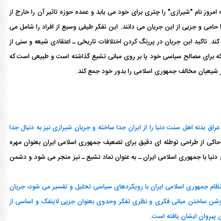
ز نام "شیرازی" را چتری برای خود می یابد و عمده حوزه تاثیر آن را خارج از
اخباری[2]"های هندوستان، تا "حجتیه ای[3]" های ایران و تا بخشی از "کربلایی[4]"های عراق همگی خود را حامی و جزیی از این جریان می دانند. این تفکر طیفی وسیع از افراد را شامل می
ند. تاکید این جریان در پررنگ کردن اختلافات تاریخی ـ اعتقادی شیعه و سنی از
که برای مصالح سیاسی خود پا بر روی مبانی تشیع گذاشته است و طبیعی است که
 شیعیان مخالف جمهوری اسلامی را بدور خود جمع کند.
ق بدنه اهل سنت دنیا را از ایران جدا ساخته و جریان شیرازی نیز به دنبال جدا
حاکی از طراحی توطئه ای دقیق برای تضعیف جمهوری اسلامی ایران بعنوان مهره
نیا با جمهوری اسلامی ایران ـ به عنوان نماد تشیع ـ نیز منجر می شود و دشمن
ی نظام جمهوری اسلامی ایران با رویکردهای سیاسی تحلیل و تفسیر می شود، جریان
 روشن ساختن مبانی فکری و نظری تفکر وحدوی بعنوان جزیی لاینفک و اساسی از
ن پیروان ایشان یافته است.