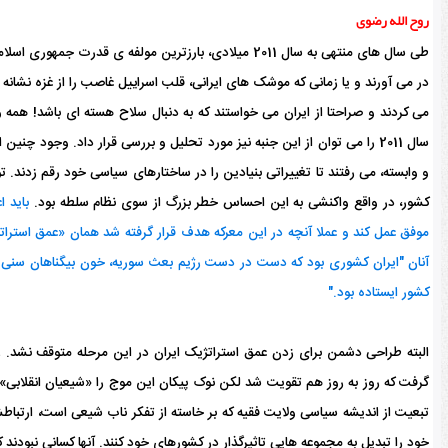
روح الله رضوی
طی سال های منتهی به سال 2011 میلادی، بارزترین مولفه 
در می آورند و یا زمانی که موشک های ایرانی، قلب اسراییل غاصب را از غزه نشانه
می کردند و صراحتا از ایران می خواستند که به دنبال سلاح هسته ای باشد! همه 
سال 2011 را می توان از این جنبه نیز مورد تحلیل و بررسی قرار داد. وجود
و وابسته، می رفتند تا تغییراتی بنیادین را در ساختارهای سیاسی خود رقم زدند
کشور، در واقع واکنشی به این احساس خطر بزرگ از سوی نظام سلطه بود.
باید 
موفق عمل کند و عملا آنچه در این معرکه هدف قرار گرفته شد همان «عمق استرات
آنان "ایران کشوری بود که دست در دست رژیم بعث سوریه، خون بیگناهان سنی
کشور ایستاده بود."
البته طراحی دشمن برای زدن عمق استراتژیک ایران در این مرحله متوقف نشد. ر
گرفت که روز به روز هم تقویت شد لکن نوک پیکان این موج را «شیعیان انقلابی» دن
تبعیت از اندیشه سیاسی ولایت فقیه که بر خاسته از تفکر ناب شیعی است، ارتباطشان
خود را تبدیل به مجموعه هایی تاثیرگذار در کشورهای خود کنند. آنها کسانی نبودن