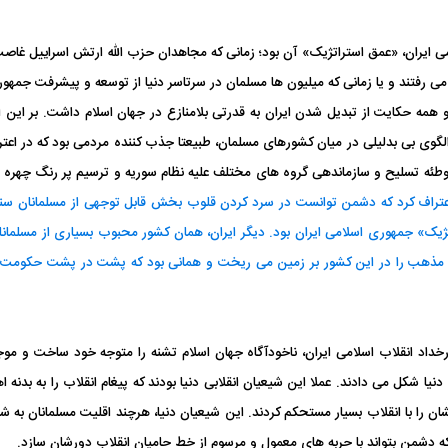
ی قدرت جمهوری اسلامی ایران، «عمق استراتژیک» آن بود؛ زمانی که مجاهدان حزب الله ارتش اسراییل 
 می رفتند و یا زمانی که میلیون ها مسلمان در سرتاسر دنیا از توسعه و پیشرفت جمه
و همه حکایت از تبدیل شدن ایران به قدرتی بلامنازع در جهان اسلام داشت. بر این 
 چنین الگوی بی بدلیلی در میان کشورهای مسلمان، طبیعتا جذب کننده مردمی بود که در ا
. توطئه تسلیح و سازماندهی گروه های مختلف علیه نظام سوریه و ترسیم پر رنگ چهره
اعتراف کرد که دشمن توانست در سرد کردن قلوب بخش قابل توجهی از مسلمانان سنی
ژیک» جمهوری اسلامی ایران بود. دیگر ایران، همان کشور محبوب بسیاری از مسلمانا
 مذهب را در این کشور بر زمین می ریخت و همانی بود که پشت در پشت حکومت ش
خداد انقلاب اسلامی ایران، ناخودآگاه جهان اسلام تشنه را متوجه خود ساخت و مو
یا شکل می دادند. عملا این شیعیان انقلابی دنیا بودند که پیغام انقلاب را به بدنه 
 را با انقلاب بسیار مستحکم کردند. این شیعیان دنیا، هرچند اقلیت مسلمانان به شمار
د که دشمن بتواند با حربه های معمول و مرسوم از خط حامیان انقلاب دورشان سازد.