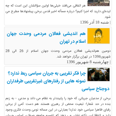
هر اتفاقی می‌افتد خیلی‌ها اولین سؤالشان این است که چه
ایده‌ای دارید که اجرا کنیم؟ درباره مسأله اخیر قدس برخی پیشنهاد‌ها مطرح می
شود.
|
شنبه 18 آذر 1396
هم اندیشی فعالان مردمی وحدت جهان
اسلام در تهران
دومین هم‌اندیشی فعالان مردمی وحدت جهان اسلام از 26 الی 28
شهریور1396 در تهران برگزار خواهد شد.
|
چهارشنبه 8 شهریور 1396
چرا فکر تقریبی به جریان سیاسی ربط ندارد؟
نمونه هایی از رفتارهای غیرتقریبی طرفداران
دوجناح سیاسی
برخی از مدعیان جریانی که خود را پایبندتر به نظام می داند و مدعی – به زعم
بنده در حد شعار!- تبعیت محض از رهبری هستند هم دست کمی از برخی
رقبای ظاهرا سیاسی خود ندارد! بعبارتی در این مساله نوعی وحدت فکری وجود
دارد و اتفاقا این نکته نشان می دهد که تقسیم جامعه صرفا بر اساس جریان