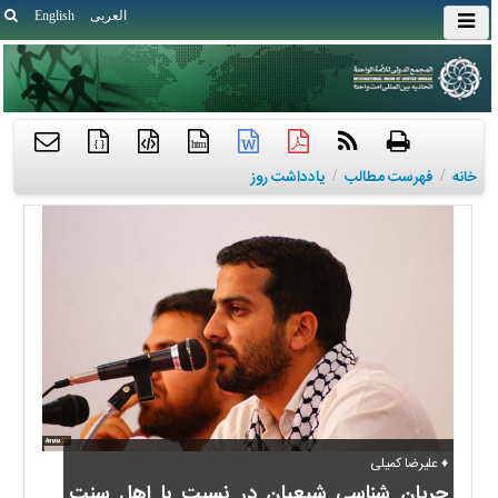
العربی
English
{ }
htm
خانه
/
فهرست مطالب
/
یادداشت روز
♦ علیرضا کمیلی
جریان شناسی شیعیان در نسبت با اهل سنت