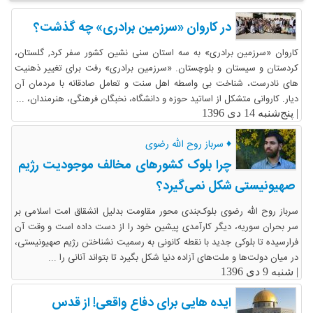
در کاروان «سرزمین برادری» چه گذشت؟
کاروان «سرزمین برادری» به سه استان سنی نشین کشور سفر کرد, گلستان،
کردستان و سیستان و بلوچستان. «سرزمین برادری» رفت برای تغییر ذهنیت
های نادرست، شناخت بی واسطه اهل سنت و تعامل صادقانه با مردمان آن
دیار. کاروانی متشکل از اساتید حوزه و دانشگاه، نخبگان فرهنگی، هنرمندان، ...
|
پنج‌شنبه 14 دی 1396
♦ سرباز روح الله رضوی
چرا بلوک کشورهای مخالف موجودیت رژیم
صهیونیستی شکل نمی‌گیرد؟
سرباز روح الله رضوی بلوک‌بندی محور مقاومت بدلیل انشقاق امت اسلامی بر
سر بحران سوریه، دیگر کارآمدی پیشین خود را از دست داده است و وقت آن
فرارسیده تا بلوکی جدید با نقطه کانونی به رسمیت نشناختن رژیم صهیونیستی،
در میان دولت‌ها و ملت‌های آزاده دنیا شکل بگیرد تا بتواند آنانی را ...
|
شنبه 9 دی 1396
ایده هایی برای دفاع واقعی! از قدس